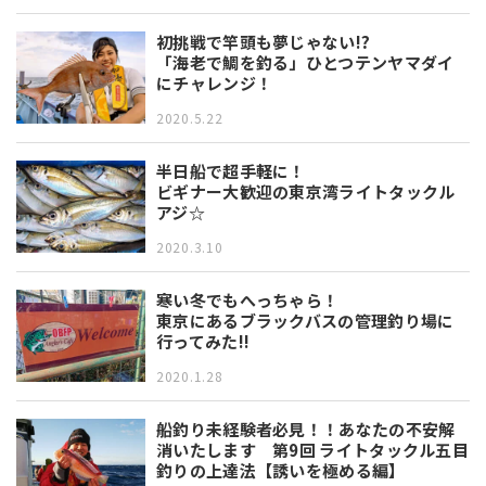
初挑戦で竿頭も夢じゃない!?
「海老で鯛を釣る」ひとつテンヤマダイ
にチャレンジ！
2020.5.22
半日船で超手軽に！
ビギナー大歓迎の東京湾ライトタックル
アジ☆
2020.3.10
寒い冬でもへっちゃら！
東京にあるブラックバスの管理釣り場に
行ってみた!!
2020.1.28
船釣り未経験者必見！！あなたの不安解
消いたします 第9回 ライトタックル五目
釣りの上達法【誘いを極める編】