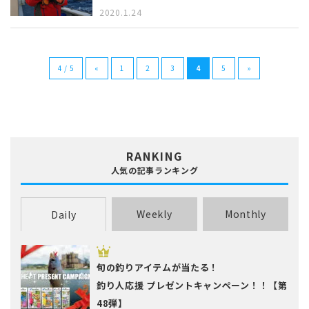
2020.1.24
4 / 5
«
1
2
3
4
5
»
RANKING
人気の記事ランキング
Weekly
Monthly
Daily
旬の釣りアイテムが当たる！
釣り人応援 プレゼントキャンペーン！！【第
48弾】