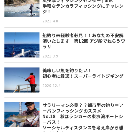
奥多摩フィッシングセンター | 東京
手軽なテンカラフィッシングにチャレン
ジ！
2021.4.8
船釣り未経験者必見！！あなたの不安解
消いたします 第12回 アジ船でねらうワ
ラサ
2021.3.9
美味しい魚を釣りたい！
初心者に最適！スーパーライトジギング
2020.12.4
サラリーマン必見？？都市型の釣り＝ア
ーバンフィッシングのススメ
No.18 秋はランカーの東京湾ボートシ
ーバス！
ソーシャルディスタンスを考え岸から離