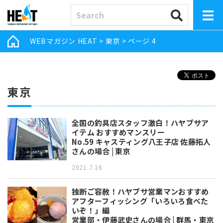
WEBマガジン HEAT
>
東京
>
ページ 4
東京
全国の釣具店スタッフ激白！ハヤブサア
イテム おすすめマンスリー
No.59 キャスティング八王子店 佐藤拓人
さんの場合 | 東京
2021.7.16
独断ご容赦！ハヤブサ営業マンおすすめ
アフターフィッシング「いろいろ食べた
いぞ！」編
営業部・伊藤武史さんの場合 | 群馬・東京