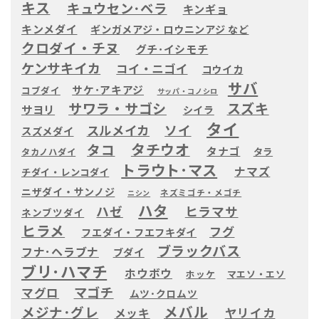
キス
キュウセン･ベラ
キンギョ
キンメダイ
ギンガメアジ・ロウニンアジ など
クロダイ・チヌ
グチ･イシモチ
ケンサキイカ
コイ・ニゴイ
コウイカ
サバ
サケ･アキアジ
コブダイ
サッパ・コノシロ
サワラ・サゴシ
スズキ
サヨリ
シイラ
タイ
ソイ
スルメイカ
スズメダイ
タチウオ
タコ
タナゴ
タラ
タカノハダイ
トラウト･マス
ナマズ
チダイ・レンコダイ
ニザダイ・サンノジ
ネズミゴチ・メゴチ
ニシン
ハタ
ハゼ
ヒラマサ
ネンブツダイ
ヒラメ
フグ
フエダイ・フエフキダイ
ブラックバス
フナ･ヘラブナ
ブダイ
ブリ･ハマチ
ホウボウ
ホッケ
マエソ・エソ
マゴチ
マグロ
ムツ･クロムツ
メバル
メジナ･グレ
ヤリイカ
メッキ