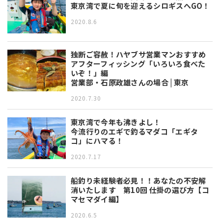
東京湾で夏に旬を迎えるシロギスへGO！
2020.8.6
独断ご容赦！ハヤブサ営業マンおすすめ
アフターフィッシング「いろいろ食べた
いぞ！」編
営業部・石原政雄さんの場合 | 東京
2020.7.30
東京湾で今年も沸きよし！
今流行りのエギで釣るマダコ「エギタ
コ」にハマる！
2020.7.17
船釣り未経験者必見！！あなたの不安解
消いたします 第10回 仕掛の選び方【コ
マセマダイ編】
2020.6.5