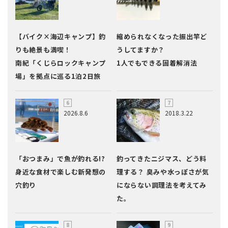
【バイク×海辺キャンプ】釣
縮められなくなった振出竿ど
りも絶景も満喫！
うしてますか？
南紀「くじらロックキャンプ
1人でもできる固着解消法
場」を拠点に巡る1泊2日旅
2026.8.6
2018.3.22
「おつまみ」で魚が釣れる!?
釣ってきたニジマス、どう料
身近な食材で楽しむ新発想の
理する？ 臭みや水っぽさが気
穴釣り
にならない調理法を考えてみ
た。