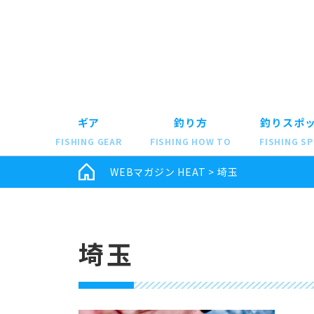
ギア
釣り方
釣りスポ
FISHING GEAR
FISHING HOW TO
FISHING S
WEBマガジン HEAT
>
埼玉
埼玉