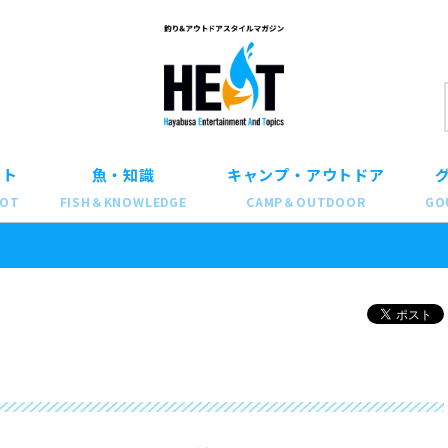
ット
魚・知識
キャンプ・アウトドア
POT
FISH＆KNOWLEDGE
CAMP＆OUTDOOR
GO