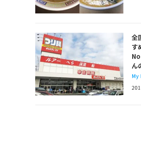
全
す
N
ん
My 
201