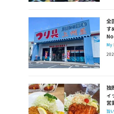
全
す
N
My
202
独
ィ
営
旨い