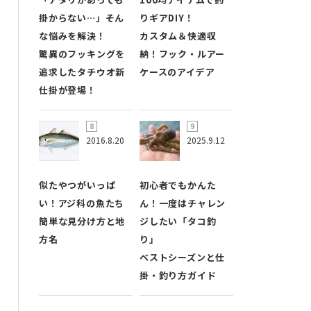
掛からない…」そん
りギアDIY！
な悩みを解決！
カスタム＆快適収
驚異のフッキングを
納！フック・ルアー
追求したタチウオ新
ケースのアイデア
仕掛が登場！
2016.8.20
2025.9.12
似たやつがいっぱ
初心者でもかんた
い！アジ科の魚たち
ん！一度はチャレン
簡単な見分け方と地
ジしたい「タコ釣
方名
り」
ベストシーズンと仕
掛・釣り方ガイド