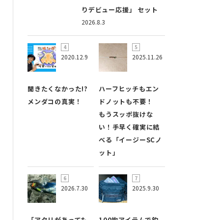
りデビュー応援」 セット
2026.8.3
2020.12.9
2025.11.26
聞きたくなかった!?
ハーフヒッチもエン
メンダコの真実！
ドノットも不要！
もうスッポ抜けな
い！手早く確実に結
べる「イージーSCノ
ット」
2026.7.30
2025.9.30
「アタリがあっても
100均アイテムで釣