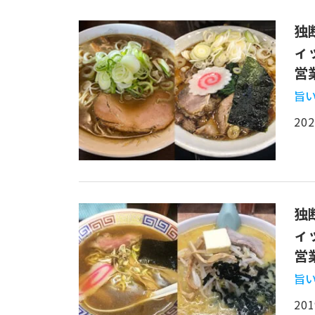
独
ィ
営
旨い
202
独
ィ
営
旨い
201