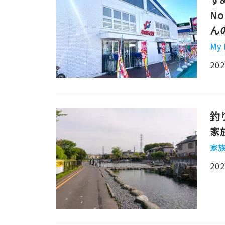
N
ん
My
202
釣
家
家
202