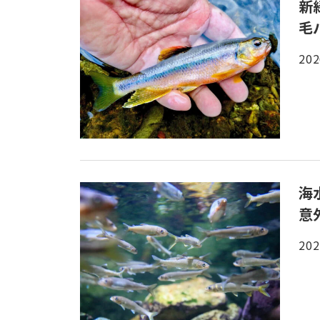
新
毛
202
海
意
202