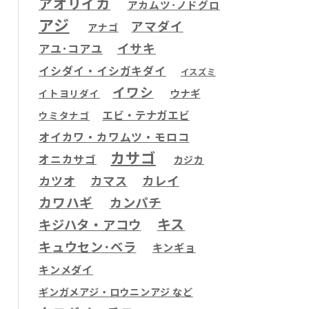
アオリイカ
アカムツ･ノドグロ
アジ
アマダイ
アナゴ
イサキ
アユ･コアユ
イシダイ・イシガキダイ
イスズミ
イワシ
ウナギ
イトヨリダイ
エビ・テナガエビ
ウミタナゴ
オイカワ・カワムツ・モロコ
カサゴ
オニカサゴ
カジカ
カツオ
カマス
カレイ
カワハギ
カンパチ
キス
キジハタ・アコウ
キュウセン･ベラ
キンギョ
キンメダイ
ギンガメアジ・ロウニンアジ など