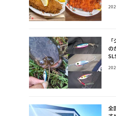
202
「
の
S
202
全
す