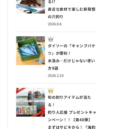
る!?
身近な食材で楽しむ新発想
の穴釣り
2026.8.6
ダイソーの「キャンプバケ
ツ」が便利！
水汲み…だけじゃない使い
方9選
2026.2.10
旬の釣りアイテムが当た
る！
釣り人応援 プレゼントキャ
ンペーン！！【第48弾】
まずはサビキから！「海釣