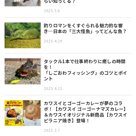
らい知ってる？
2025.5.6
釣りロマンをくすぐられる魅力的な響
き…日本の「三大怪魚」ってどんな魚？
2025.4.29
タックル1本で仕事終わりに癒しの時間
を！
「しごおわフィッシング」のコツとポイ
ント
2025.4.22
カワスイとゴーゴーカレーが夢のコラ
ボ！【カワスイ ゴーゴーナマズカレー】
＆カワスイオリジナル新商品【カワスイ
ピラニア焼き】登場！
2025.2.7