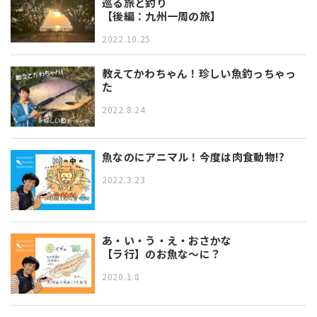
巡る旅と釣り
【後編：九州一周の旅】
2022.10.25
教えてかわちゃん！珍しい魚釣っちゃっ
た
2022.8.24
魚なのにアニマル！今度は肉食動物!?
2022.3.23
あ・い・う・え・おさかな
【ラ行】のお魚な～に？
2020.1.8