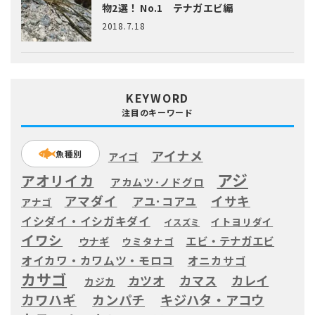
物2選！ No.1 テナガエビ編
2018.7.18
KEYWORD
注目のキーワード
アイナメ
魚種別
アイゴ
アジ
アオリイカ
アカムツ･ノドグロ
アマダイ
イサキ
アユ･コアユ
アナゴ
イシダイ・イシガキダイ
イトヨリダイ
イスズミ
イワシ
エビ・テナガエビ
ウナギ
ウミタナゴ
オイカワ・カワムツ・モロコ
オニカサゴ
カサゴ
カツオ
カマス
カレイ
カジカ
カワハギ
カンパチ
キジハタ・アコウ