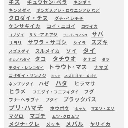
キス
キュウセン･ベラ
キンギョ
キンメダイ
ギンガメアジ・ロウニンアジ など
クロダイ・チヌ
グチ･イシモチ
ケンサキイカ
コイ・ニゴイ
コウイカ
サバ
サケ･アキアジ
コブダイ
サッパ・コノシロ
サワラ・サゴシ
スズキ
サヨリ
シイラ
タイ
ソイ
スルメイカ
スズメダイ
タチウオ
タコ
タナゴ
タラ
タカノハダイ
トラウト･マス
ナマズ
チダイ・レンコダイ
ニザダイ・サンノジ
ネズミゴチ・メゴチ
ニシン
ハタ
ヒラマサ
ハゼ
ネンブツダイ
ヒラメ
フグ
フエダイ・フエフキダイ
ブラックバス
フナ･ヘラブナ
ブダイ
ブリ･ハマチ
ホウボウ
ホッケ
マエソ・エソ
マゴチ
マグロ
ムツ･クロムツ
メバル
メジナ･グレ
ヤリイカ
メッキ