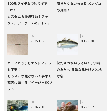
100均アイテムで釣りギア
聞きたくなかった!? メンダコ
DIY！
の真実！
カスタム＆快適収納！フッ
ク・ルアーケースのアイデア
2025.11.26
2016.8.20
ハーフヒッチもエンドノット
似たやつがいっぱい！アジ科
も不要！
の魚たち 簡単な見分け方と地
もうスッポ抜けない！手早く
方名
確実に結べる「イージーSCノ
ット」
2026.7.30
2025.9.12