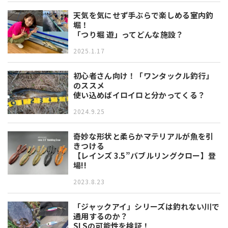
天気を気にせず手ぶらで楽しめる室内釣
堀！
「つり堀 遊」ってどんな施設？
2025.1.17
初心者さん向け！「ワンタックル釣行」
のススメ
使い込めばイロイロと分かってくる？
2024.9.25
奇妙な形状と柔らかマテリアルが魚を引
きつける
【レインズ 3.5”バブルリングクロー】登
場!!
2023.8.23
「ジャックアイ」シリーズは釣れない川で
通用するのか？
SLSの可能性を検証！