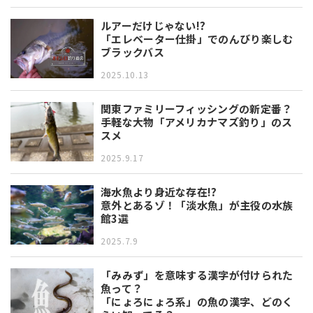
ルアーだけじゃない!?
「エレベーター仕掛」でのんびり楽しむ
ブラックバス
2025.10.13
関東ファミリーフィッシングの新定番？
手軽な大物「アメリカナマズ釣り」のス
スメ
2025.9.17
海水魚より身近な存在!?
意外とあるゾ！「淡水魚」が主役の水族
館3選
2025.7.9
「みみず」を意味する漢字が付けられた
魚って？
「にょろにょろ系」の魚の漢字、どのく