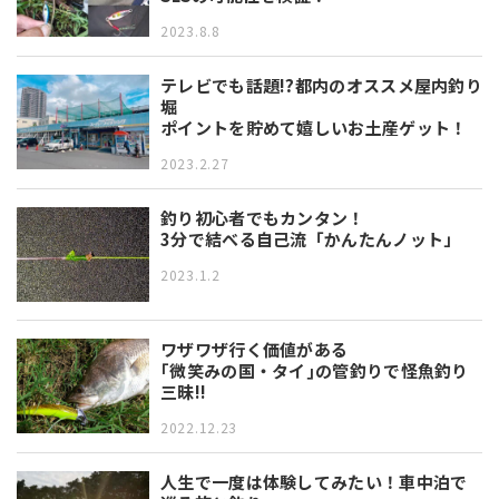
2023.8.8
テレビでも話題!?都内のオススメ屋内釣り
堀
ポイントを貯めて嬉しいお土産ゲット！
2023.2.27
釣り初心者でもカンタン！
3分で結べる自己流「かんたんノット」
2023.1.2
ワザワザ行く価値がある
｢微笑みの国・タイ｣の管釣りで怪魚釣り
三昧!!
2022.12.23
人生で一度は体験してみたい！車中泊で