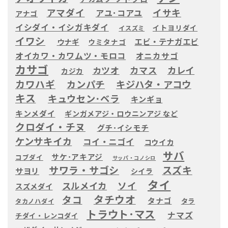
アマダイ
イサキ
アユ･コアユ
アナゴ
イシダイ・イシガキダイ
イトヨリダイ
イスズミ
イワシ
エビ・テナガエビ
ウナギ
ウミタナゴ
オイカワ・カワムツ・モロコ
オニカサゴ
カサゴ
カツオ
カマス
カレイ
カジカ
カワハギ
カンパチ
キジハタ・アコウ
キス
キュウセン･ベラ
キンギョ
キンメダイ
ギンガメアジ・ロウニンアジ など
クロダイ・チヌ
グチ･イシモチ
ケンサキイカ
コイ・ニゴイ
コウイカ
サバ
サケ･アキアジ
コブダイ
サッパ・コノシロ
サワラ・サゴシ
スズキ
サヨリ
シイラ
タイ
ソイ
スルメイカ
スズメダイ
タチウオ
タコ
タナゴ
タラ
タカノハダイ
トラウト･マス
ナマズ
チダイ・レンコダイ