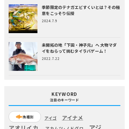
季節限定のテナガエビすくいとは？
その極
意をこっそり伝授
2024.7.9
未開拓の地「下田・神子元」へ
大物マダ
イをねらって挑むタイラバゲーム！
2022.7.22
KEYWORD
注目のキーワード
アイナメ
魚種別
アイゴ
アジ
アオリイカ
アカムツ･ノドグロ