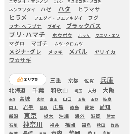
ニザダイ・サンノジ
ネズミゴチ・メゴチ
ニシン
ハタ
ハゼ
ヒラマサ
ネンブツダイ
ヒラメ
フグ
フエダイ・フエフキダイ
ブラックバス
フナ･ヘラブナ
ブダイ
ブリ･ハマチ
ホウボウ
ホッケ
マエソ・エソ
マゴチ
マグロ
ムツ･クロムツ
メバル
メジナ･グレ
ヤリイカ
メッキ
ワカサギ
兵庫
三重
エリア別
京都
佐賀
大阪
千葉
北海道
和歌山
大分
埼玉
宮城
山口
岐阜
宮崎
富山
山形
山梨
奈良
愛知
広島
岩手
徳島
愛媛
岡山
島根
東京
滋賀
沖縄
海外
新潟
栃木
熊本
神奈川
福岡
福井
福島
秋田
石川
群馬
静岡
青森
長崎
高知
香川
茨城
長野