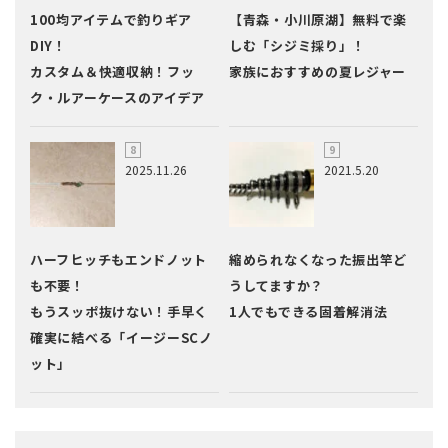
100均アイテムで釣りギア
【青森・小川原湖】無料で楽
DIY！
しむ「シジミ採り」！
カスタム＆快適収納！フッ
家族におすすめの夏レジャー
ク・ルアーケースのアイデア
2025.11.26
2021.5.20
ハーフヒッチもエンドノット
縮められなくなった振出竿ど
も不要！
うしてますか？
もうスッポ抜けない！手早く
1人でもできる固着解消法
確実に結べる「イージーSCノ
ット」