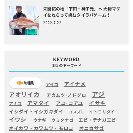
未開拓の地「下田・神子元」へ
大物マダ
イをねらって挑むタイラバゲーム！
2022.7.22
KEYWORD
注目のキーワード
アイナメ
魚種別
アイゴ
アジ
アオリイカ
アカムツ･ノドグロ
アマダイ
イサキ
アユ･コアユ
アナゴ
イシダイ・イシガキダイ
イトヨリダイ
イスズミ
イワシ
エビ・テナガエビ
ウナギ
ウミタナゴ
オイカワ・カワムツ・モロコ
オニカサゴ