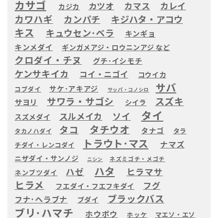
カサゴ
カツオ
カマス
カレイ
カジカ
カワハギ
カンパチ
キジハタ・アコウ
キス
キュウセン･ベラ
キンギョ
キンメダイ
ギンガメアジ・ロウニンアジ など
クロダイ・チヌ
グチ･イシモチ
ケンサキイカ
コイ・ニゴイ
コウイカ
サバ
サケ･アキアジ
コブダイ
サッパ・コノシロ
サワラ・サゴシ
スズキ
サヨリ
シイラ
タイ
ソイ
スルメイカ
スズメダイ
タチウオ
タコ
タナゴ
タラ
タカノハダイ
トラウト･マス
ナマズ
チダイ・レンコダイ
ニザダイ・サンノジ
ネズミゴチ・メゴチ
ニシン
ハタ
ハゼ
ヒラマサ
ネンブツダイ
ヒラメ
フグ
フエダイ・フエフキダイ
ブラックバス
フナ･ヘラブナ
ブダイ
ブリ･ハマチ
ホウボウ
ホッケ
マエソ・エソ