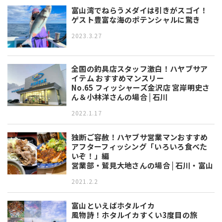
富山湾でねらうメダイは引きがスゴイ！
ゲスト豊富な海のポテンシャルに驚き
2023.3.27
全国の釣具店スタッフ激白！ハヤブサア
イテム おすすめマンスリー
No.65 フィッシャーズ金沢店 宮岸明史さ
ん＆小林洋さんの場合 | 石川
2022.1.17
独断ご容赦！ハヤブサ営業マンおすすめ
アフターフィッシング「いろいろ食べた
いぞ！」編
営業部・鷲見大地さんの場合 | 石川・富山
2021.2.2
富山といえばホタルイカ
風物詩！ホタルイカすくい3度目の旅