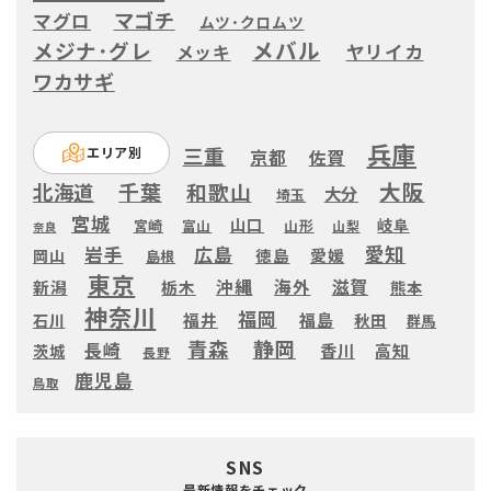
マゴチ
マグロ
ムツ･クロムツ
メバル
メジナ･グレ
ヤリイカ
メッキ
ワカサギ
兵庫
三重
エリア別
京都
佐賀
大阪
千葉
和歌山
北海道
大分
埼玉
宮城
山口
岐阜
宮崎
富山
山形
山梨
奈良
愛知
広島
岩手
徳島
愛媛
岡山
島根
東京
滋賀
沖縄
海外
新潟
栃木
熊本
神奈川
福岡
福井
福島
秋田
石川
群馬
静岡
青森
長崎
高知
香川
茨城
長野
鹿児島
鳥取
SNS
最新情報をチェック