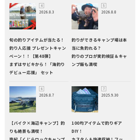
2026.8.3
2026.8.8
旬の釣りアイテムが当たる！
釣りができるキャンプ場は本
釣り人応援 プレゼントキャン
当に魚釣れる？
ペーン！！【第48弾】
釣りのプロが実釣検証＆キャ
まずはサビキから！「海釣り
ンプ飯も満喫
デビュー応援」 セット
2026.8.7
2025.9.30
【バイク×海辺キャンプ】釣
100均アイテムで釣りギア
りも絶景も満喫！
DIY！
南紀「くじらロックキャンプ
カスタム＆快適収納！フッ