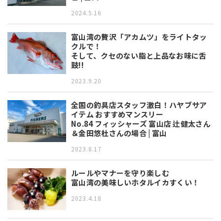
2024.5.16
富山湾の贅沢「アカムツ」をライトタッ
クルで！
そして、クセのない脂と上品なお味に舌
鼓!!
2023.9.20
全国の釣具店スタッフ激白！ハヤブサア
イテム おすすめマンスリー
No.84 フィッシャーズ 富山店 辻健太さん
＆金田悠杜さんの場合 | 富山
2023.8.17
ルールやマナーを守り楽しむ
富山湾の美味しいホタルイカすくい！
2023.4.18