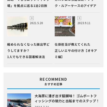
場」を拠点に巡る1泊2日旅
ク・ルアーケースのアイデア
2021.5.20
2023.9.11
縮められなくなった振出竿ど
仕掛担当が教えてくれた
うしてますか？
正しいエサの付け方【オキア
1人でもできる固着解消法
ミ編】
RECOMMEND
おすすめ記事
大海原に漕ぎ出す醍醐味！
ゴムボートフ
ィッシングの魅力と出船までのステップ！
2024.7.31