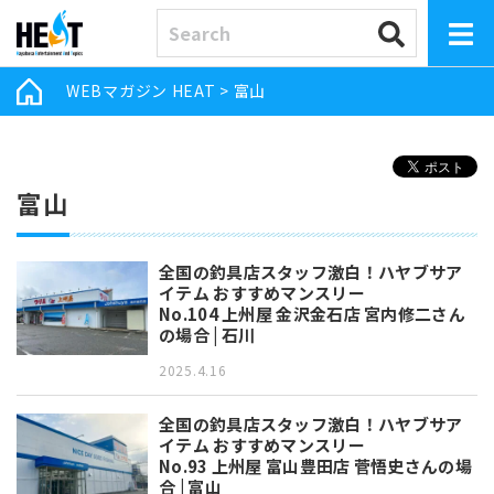
WEBマガジン HEAT
>
富山
富山
全国の釣具店スタッフ激白！ハヤブサア
イテム おすすめマンスリー
No.104 上州屋 金沢金石店 宮内修二さん
の場合 | 石川
2025.4.16
全国の釣具店スタッフ激白！ハヤブサア
イテム おすすめマンスリー
No.93 上州屋 富山豊田店 菅悟史さんの場
合 | 富山