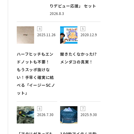
りデビュー応援」 セット
2026.8.3
2025.11.26
2020.12.9
ハーフヒッチもエン
聞きたくなかった!?
ドノットも不要！
メンダコの真実！
もうスッポ抜けな
い！手早く確実に結
べる「イージーSCノ
ット」
2026.7.30
2025.9.30
「アタリがあっても
100均アイテムで釣