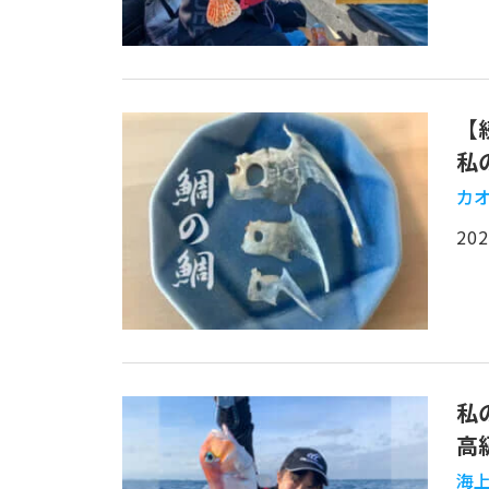
【
私
カ
202
私
高
海上