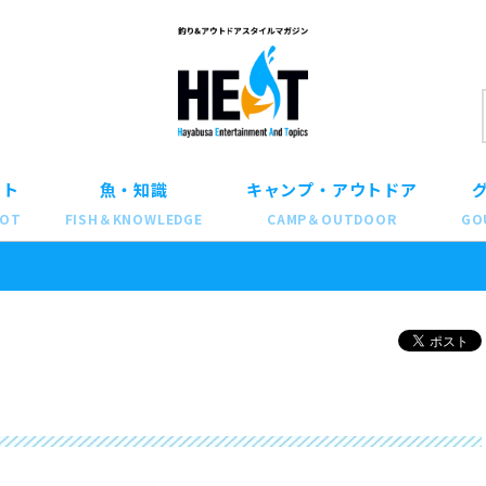
ット
魚・知識
キャンプ・アウトドア
POT
FISH＆KNOWLEDGE
CAMP＆OUTDOOR
GO