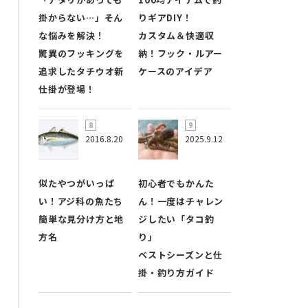
掛からない…」そん
りギアDIY！
な悩みを解決！
カスタム＆快適収
驚異のフッキングを
納！フック・ルアー
追求したタチウオ新
ケースのアイデア
仕掛が登場！
2016.8.20
2025.9.12
似たやつがいっぱ
初心者でもかんた
い！アジ科の魚たち
ん！一度はチャレン
簡単な見分け方と地
ジしたい「タコ釣
方名
り」
ベストシーズンと仕
掛・釣り方ガイド