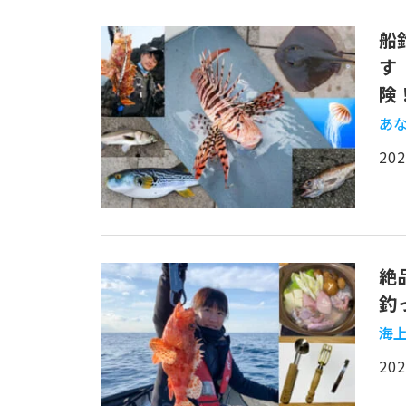
船
す
険
あ
202
絶
釣
海上
202