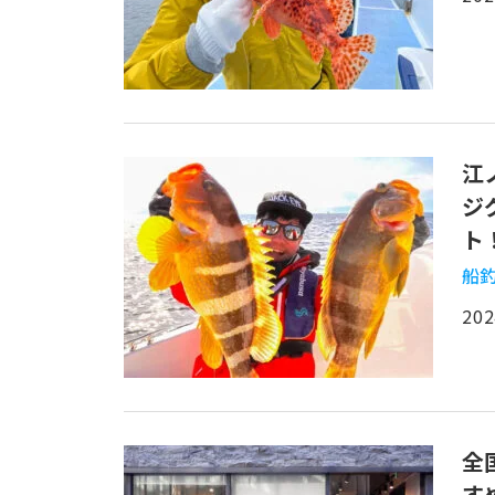
江
ジ
ト
船釣
202
全
す