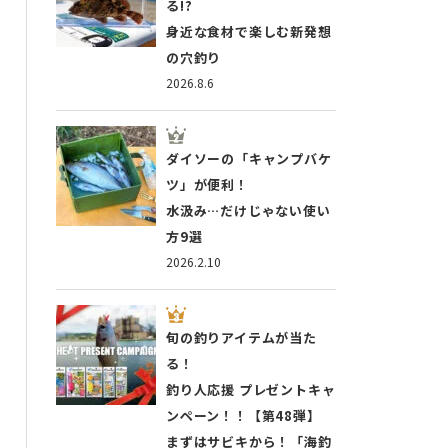
る!?
身近な食材で楽しむ新発想
の穴釣り
2026.8.6
ダイソーの「キャンプバケ
ツ」が便利！
水汲み…だけじゃない使い
方9選
2026.2.10
旬の釣りアイテムが当た
る！
釣り人応援 プレゼントキャ
ンペーン！！【第48弾】
まずはサビキから！「海釣