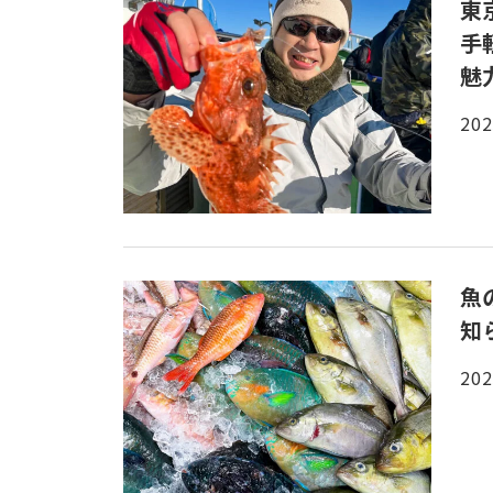
東
手
魅
202
魚
知
202