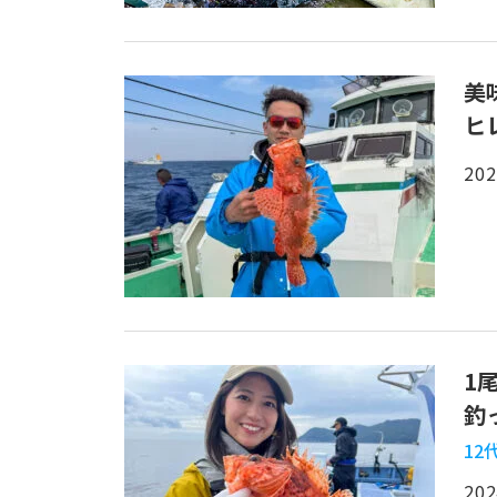
美
ヒ
202
1
釣
12
202