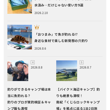
水汲み…だけじゃない使い方9選
2026.2.10
「おつまみ」で魚が釣れる!?
身近な食材で楽しむ新発想の穴釣り
2026.8.6
2026.8.8
2026.8.7
釣りができるキャンプ場は本
【バイク×海辺キャンプ】釣
当に魚釣れる？
りも絶景も満喫！
釣りのプロが実釣検証＆キャ
南紀「くじらロックキャンプ
ンプ飯も満喫
場」を拠点に巡る1泊2日旅