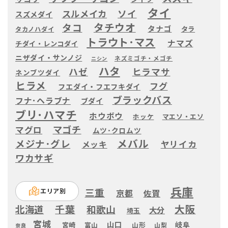
タイ
ソイ
スルメイカ
スズメダイ
タチウオ
タコ
タナゴ
タラ
タカノハダイ
トラウト･マス
ナマズ
チダイ・レンコダイ
ニザダイ・サンノジ
ネズミゴチ・メゴチ
ニシン
ハタ
ハゼ
ヒラマサ
ネンブツダイ
ヒラメ
フグ
フエダイ・フエフキダイ
ブラックバス
フナ･ヘラブナ
ブダイ
ブリ･ハマチ
ホウボウ
ホッケ
マエソ・エソ
マゴチ
マグロ
ムツ･クロムツ
メバル
メジナ･グレ
ヤリイカ
メッキ
ワカサギ
兵庫
三重
エリア別
京都
佐賀
大阪
千葉
北海道
和歌山
大分
埼玉
宮城
山口
岐阜
宮崎
富山
山形
山梨
奈良