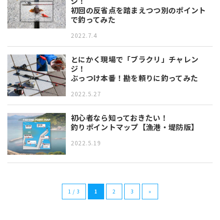
ジ！
初回の反省点を踏まえつつ別のポイント
で釣ってみた
2022.7.4
とにかく現場で「ブラクリ」チャレン
ジ！
ぶっつけ本番！勘を頼りに釣ってみた
2022.5.27
初心者なら知っておきたい！
釣りポイントマップ【漁港・堤防版】
2022.5.19
1 / 3
1
2
3
»