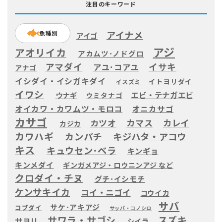
注目のキーワード
アイナメ
魚種別
アイゴ
アジ
アオリイカ
アカムツ･ノドグロ
アマダイ
イサキ
アユ･コアユ
アナゴ
イシダイ・イシガキダイ
イトヨリダイ
イスズミ
イワシ
エビ・テナガエビ
ウナギ
ウミタナゴ
オイカワ・カワムツ・モロコ
オニカサゴ
カサゴ
カツオ
カマス
カレイ
カジカ
カワハギ
カンパチ
キジハタ・アコウ
キス
キュウセン･ベラ
キンギョ
キンメダイ
ギンガメアジ・ロウニンアジ など
クロダイ・チヌ
グチ･イシモチ
ケンサキイカ
コイ・ニゴイ
コウイカ
サバ
サケ･アキアジ
コブダイ
サッパ・コノシロ
サワラ・サゴシ
スズキ
サヨリ
シイラ