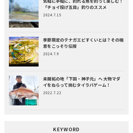
気軽に手軽に、釣れる魚を釣って楽しむ！
「チョイ投げ五目」釣りのススメ
2024.7.15
季節限定のテナガエビすくいとは？
その極
意をこっそり伝授
2024.7.9
未開拓の地「下田・神子元」へ
大物マダ
イをねらって挑むタイラバゲーム！
2022.7.22
KEYWORD