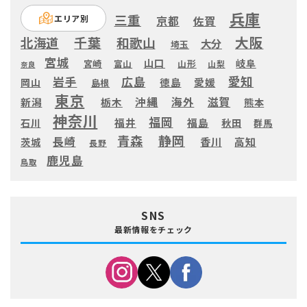
兵庫
三重
エリア別
京都
佐賀
大阪
千葉
北海道
和歌山
大分
埼玉
宮城
山口
岐阜
宮崎
富山
山形
山梨
奈良
愛知
広島
岩手
徳島
愛媛
岡山
島根
東京
滋賀
沖縄
海外
新潟
栃木
熊本
神奈川
福岡
福井
福島
秋田
石川
群馬
静岡
青森
長崎
高知
香川
茨城
長野
鹿児島
鳥取
SNS
最新情報をチェック