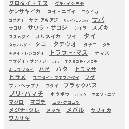
クロダイ・チヌ
グチ･イシモチ
ケンサキイカ
コイ・ニゴイ
コウイカ
サバ
サケ･アキアジ
コブダイ
サッパ・コノシロ
サワラ・サゴシ
スズキ
サヨリ
シイラ
タイ
ソイ
スルメイカ
スズメダイ
タチウオ
タコ
タナゴ
タラ
タカノハダイ
トラウト･マス
ナマズ
チダイ・レンコダイ
ニザダイ・サンノジ
ネズミゴチ・メゴチ
ニシン
ハタ
ハゼ
ヒラマサ
ネンブツダイ
ヒラメ
フグ
フエダイ・フエフキダイ
ブラックバス
フナ･ヘラブナ
ブダイ
ブリ･ハマチ
ホウボウ
ホッケ
マエソ・エソ
マゴチ
マグロ
ムツ･クロムツ
メバル
メジナ･グレ
ヤリイカ
メッキ
ワカサギ