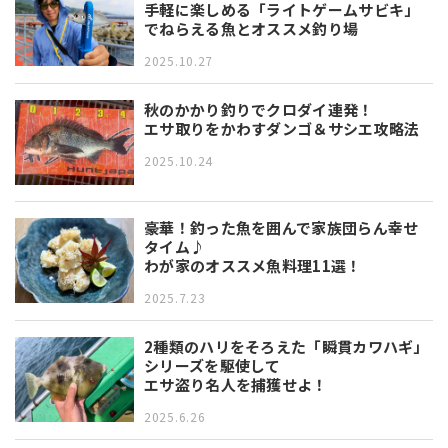
手軽に楽しめる「ライトゲームサビキ」
でねらえる魚とオススメ釣り場
2025.10.27
秋のかかり釣りでクロダイ連発！
エサ取りをかわすダンゴ＆サシエ攻略法
2025.10.24
豪華！釣った魚を囲んで家族団らん幸せ
タイム♪
わが家のオススメ魚料理11選！
2025.7.23
2種類のハリをそろえた「瞬貫カワハギ」
シリーズを駆使して
エサ盗り名人を捕獲せよ！
2025.6.26