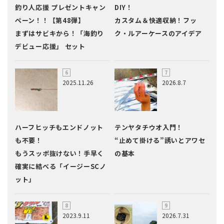
釣り人応援 プレゼントキャン
DIY！
ペーン！！【第48弾】
カスタム＆快適収納！フッ
まずはサビキから！「海釣り
ク・ルアーケースのアイデア
デビュー応援」 セット
2025.11.26
2026.8.7
ハーフヒッチもエンドノット
テンヤタチウオ入門！
も不要！
“止めて掛ける”誘いとアワセ
もうスッポ抜けない！手早く
の基本
確実に結べる「イージーSCノ
ット」
2023.9.11
2026.7.31