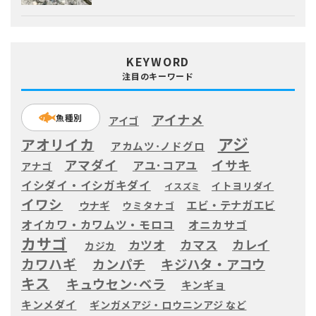
KEYWORD
注目のキーワード
アイナメ
魚種別
アイゴ
アジ
アオリイカ
アカムツ･ノドグロ
アマダイ
イサキ
アユ･コアユ
アナゴ
イシダイ・イシガキダイ
イトヨリダイ
イスズミ
イワシ
エビ・テナガエビ
ウナギ
ウミタナゴ
オイカワ・カワムツ・モロコ
オニカサゴ
カサゴ
カツオ
カマス
カレイ
カジカ
カワハギ
カンパチ
キジハタ・アコウ
キス
キュウセン･ベラ
キンギョ
キンメダイ
ギンガメアジ・ロウニンアジ など