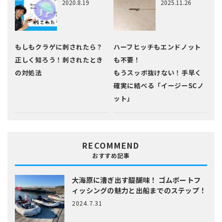
2020.8.19
2025.11.26
もしもクラゲに刺されたら？
ハーフヒッチもエンドノット
正しく知ろう！刺されたとき
も不要！
の対処法
もうスッポ抜けない！手早く
確実に結べる「イージーSCノ
ット」
RECOMMEND
おすすめ記事
大海原に漕ぎ出す醍醐味！
ゴムボートフ
ィッシングの魅力と出船までのステップ！
2024.7.31