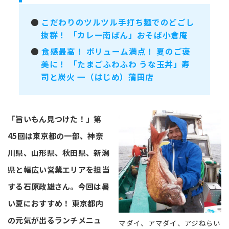
●
こだわりのツルツル手打ち麺でのどごし
抜群！ 「カレー南ばん」おそば小倉庵
●
食感最高！ ボリューム満点！ 夏のご褒
美に！ 「たまごふわふわ うな玉丼」寿
司と炭火 一（はじめ）蒲田店
「旨いもん見つけた！」第
45回は東京都の一部、神奈
川県、山形県、秋田県、新潟
県と幅広い営業エリアを担当
する石原政雄さん。今回は暑
い夏におすすめ！ 東京都内
の元気が出るランチメニュ
マダイ、アマダイ、アジねらい