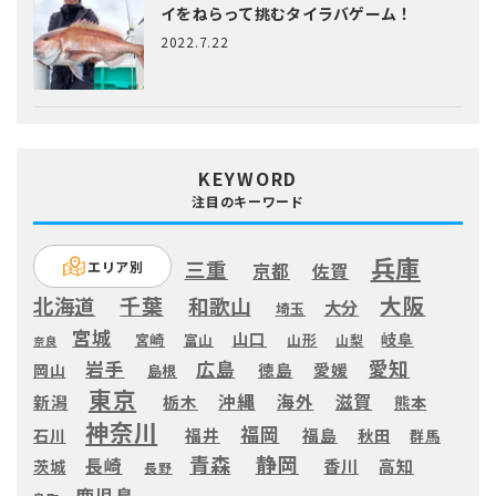
イをねらって挑むタイラバゲーム！
2022.7.22
KEYWORD
注目のキーワード
兵庫
三重
エリア別
京都
佐賀
大阪
千葉
北海道
和歌山
大分
埼玉
宮城
山口
岐阜
宮崎
富山
山形
山梨
奈良
愛知
広島
岩手
徳島
愛媛
岡山
島根
東京
滋賀
沖縄
海外
新潟
栃木
熊本
神奈川
福岡
福井
福島
秋田
石川
群馬
静岡
青森
長崎
高知
香川
茨城
長野