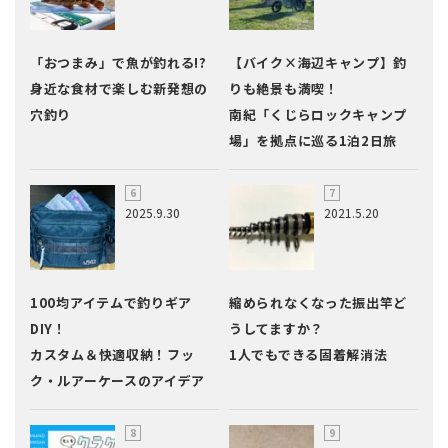
「おつまみ」で魚が釣れる!?
【バイク×海辺キャンプ】釣
身近な食材で楽しむ新発想の
りも絶景も満喫！
穴釣り
南紀「くじらロックキャンプ
場」を拠点に巡る1泊2日旅
2025.9.30
2021.5.20
100均アイテムで釣りギア
縮められなくなった振出竿ど
DIY！
うしてますか？
カスタム＆快適収納！フッ
1人でもできる固着解消法
ク・ルアーケースのアイデア