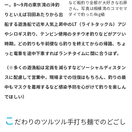
など船釣り全般が大好きな石原
ー。8～9月の東京湾の沖釣
さん。写真は相模湾のコマセマ
りといえば羽田あたりから出
ダイで釣った4kg級
船する遊漁船で近年人気上昇中のLT（ライトタックル）アジ
やシロギス釣り、テンビン使用のタチウオ釣りなどがアツい
時期。どの釣りも午前便なら釣りを終えてからの帰路、ちょ
っと電車を途中下車すればランチタイムに間に合うはず。
（※多くの遊漁船は定員を減らすなどソーシャルディスタン
スに配慮して営業中。現場までの往復はもちろん、釣りの最
中もマスクを着用するなど感染予防を心がけて釣りを楽しん
でほしい）
こ
だわりのツルツル手打ち麺でのどごし