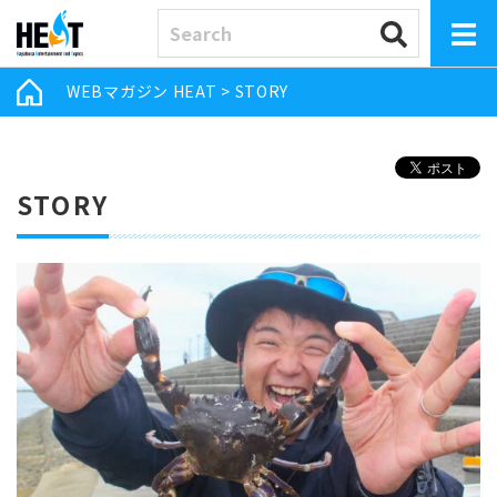
WEBマガジン HEAT
>
STORY
STORY