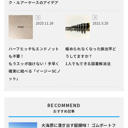
ク・ルアーケースのアイデア
2025.11.26
2021.5.20
ハーフヒッチもエンドノット
縮められなくなった振出竿ど
も不要！
うしてますか？
もうスッポ抜けない！手早く
1人でもできる固着解消法
確実に結べる「イージーSCノ
ット」
RECOMMEND
おすすめ記事
大海原に漕ぎ出す醍醐味！
ゴムボートフ