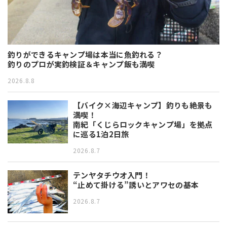
釣りができるキャンプ場は本当に魚釣れる？
釣りのプロが実釣検証＆キャンプ飯も満喫
2026.8.8
【バイク×海辺キャンプ】釣りも絶景も
満喫！
南紀「くじらロックキャンプ場」を拠点
に巡る1泊2日旅
2026.8.7
テンヤタチウオ入門！
“止めて掛ける”誘いとアワセの基本
2026.8.7