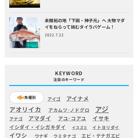
未開拓の地「下田・神子元」へ
大物マダ
イをねらって挑むタイラバゲーム！
2022.7.22
KEYWORD
注目のキーワード
アイナメ
魚種別
アイゴ
アジ
アオリイカ
アカムツ･ノドグロ
アマダイ
イサキ
アユ･コアユ
アナゴ
イシダイ・イシガキダイ
イトヨリダイ
イスズミ
イワシ
エビ・テナガエビ
ウナギ
ウミタナゴ