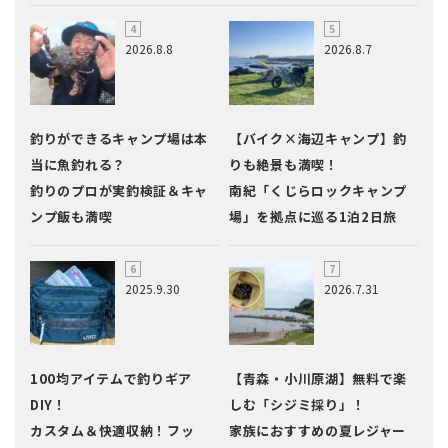
2026.8.8
2026.8.7
釣りができるキャンプ場は本
【バイク×海辺キャンプ】釣
当に魚釣れる？
りも絶景も満喫！
釣りのプロが実釣検証＆キャ
南紀「くじらロックキャンプ
ンプ飯も満喫
場」を拠点に巡る1泊2日旅
2025.9.30
2026.7.31
100均アイテムで釣りギア
【青森・小川原湖】無料で楽
DIY！
しむ「シジミ採り」！
カスタム＆快適収納！フッ
家族におすすめの夏レジャー