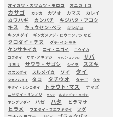
オイカワ・カワムツ・モロコ
オニカサゴ
カサゴ
カツオ
カマス
カレイ
カジカ
カワハギ
カンパチ
キジハタ・アコウ
キス
キュウセン･ベラ
キンギョ
キンメダイ
ギンガメアジ・ロウニンアジ など
クロダイ・チヌ
グチ･イシモチ
ケンサキイカ
コイ・ニゴイ
コウイカ
サバ
サケ･アキアジ
コブダイ
サッパ・コノシロ
サワラ・サゴシ
スズキ
サヨリ
シイラ
タイ
ソイ
スルメイカ
スズメダイ
タチウオ
タコ
タナゴ
タラ
タカノハダイ
トラウト･マス
ナマズ
チダイ・レンコダイ
ニザダイ・サンノジ
ネズミゴチ・メゴチ
ニシン
ハタ
ハゼ
ヒラマサ
ネンブツダイ
ヒラメ
フグ
フエダイ・フエフキダイ
ブラックバス
フナ･ヘラブナ
ブダイ