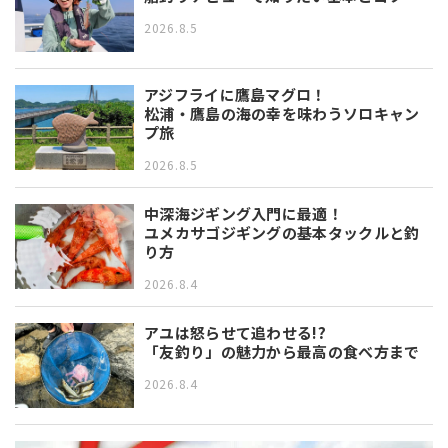
2026.8.5
アジフライに鷹島マグロ！
松浦・鷹島の海の幸を味わうソロキャン
プ旅
2026.8.5
中深海ジギング入門に最適！
ユメカサゴジギングの基本タックルと釣
り方
2026.8.4
アユは怒らせて追わせる!?
「友釣り」の魅力から最高の食べ方まで
2026.8.4