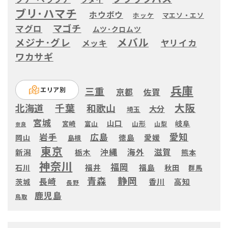
ブリ･ハマチ
ホウボウ
ホッケ
マエソ・エソ
マゴチ
マグロ
ムツ･クロムツ
メバル
メジナ･グレ
ヤリイカ
メッキ
ワカサギ
兵庫
三重
エリア別
京都
佐賀
大阪
千葉
北海道
和歌山
大分
埼玉
宮城
山口
岐阜
宮崎
富山
山形
山梨
奈良
愛知
広島
岩手
徳島
愛媛
岡山
島根
東京
滋賀
沖縄
海外
新潟
栃木
熊本
神奈川
福岡
福井
福島
秋田
石川
群馬
静岡
青森
長崎
高知
香川
茨城
長野
鹿児島
鳥取