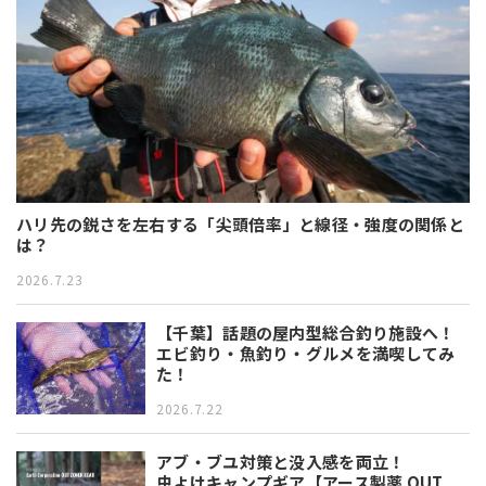
ハリ先の鋭さを左右する「尖頭倍率」と線径・強度の関係と
は？
2026.7.23
【千葉】話題の屋内型総合釣り施設へ！
エビ釣り・魚釣り・グルメを満喫してみ
た！
2026.7.22
アブ・ブユ対策と没入感を両立！
虫よけキャンプギア【アース製薬 OUT