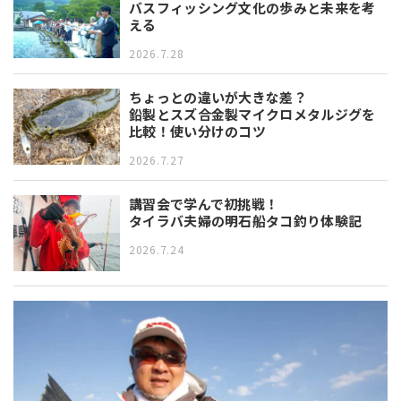
バスフィッシング文化の歩みと未来を考
える
2026.7.28
ちょっとの違いが大きな差？
鉛製とスズ合金製マイクロメタルジグを
比較！使い分けのコツ
2026.7.27
講習会で学んで初挑戦！
タイラバ夫婦の明石船タコ釣り体験記
2026.7.24