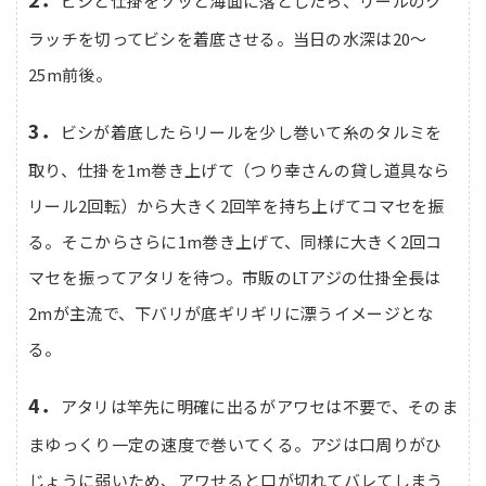
ビシと仕掛をソッと海面に落としたら、リールのク
ラッチを切ってビシを着底させる。当日の水深は20～
25m前後。
3．
ビシが着底したらリールを少し巻いて糸のタルミを
取り、仕掛を1m巻き上げて（つり幸さんの貸し道具なら
リール2回転）から大きく2回竿を持ち上げてコマセを振
る。そこからさらに1m巻き上げて、同様に大きく2回コ
マセを振ってアタリを待つ。市販のLTアジの仕掛全長は
2mが主流で、下バリが底ギリギリに漂うイメージとな
る。
4．
アタリは竿先に明確に出るがアワセは不要で、そのま
まゆっくり一定の速度で巻いてくる。アジは口周りがひ
じょうに弱いため、アワせると口が切れてバレてしまう