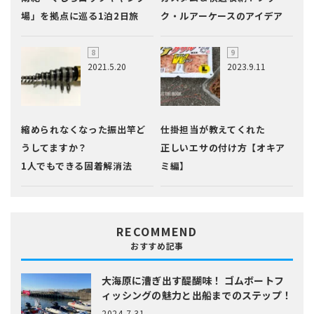
場」を拠点に巡る1泊2日旅
ク・ルアーケースのアイデア
2021.5.20
2023.9.11
縮められなくなった振出竿ど
仕掛担当が教えてくれた
うしてますか？
正しいエサの付け方【オキア
1人でもできる固着解消法
ミ編】
RECOMMEND
おすすめ記事
大海原に漕ぎ出す醍醐味！
ゴムボートフ
ィッシングの魅力と出船までのステップ！
2024.7.31