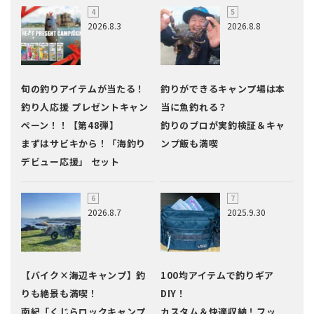
2026.8.3
2026.8.8
旬の釣りアイテムが当たる！
釣りができるキャンプ場は本
釣り人応援 プレゼントキャン
当に魚釣れる？
ペーン！！【第48弾】
釣りのプロが実釣検証＆キャ
まずはサビキから！「海釣り
ンプ飯も満喫
デビュー応援」 セット
2026.8.7
2025.9.30
【バイク×海辺キャンプ】釣
100均アイテムで釣りギア
りも絶景も満喫！
DIY！
南紀「くじらロックキャンプ
カスタム＆快適収納！フッ