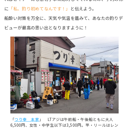
に
「私、釣り初めてなんです！」
と伝えよう。
船酔い対策を万全に、天気や気温を鑑みて、あなたの釣りデ
ビューが最高の思い出となりますように！
「
つり幸 本家
」 LTアジは午前船・午後船ともに大人
6,500円、女性・中学生以下は3,500円。竿・リールはレン