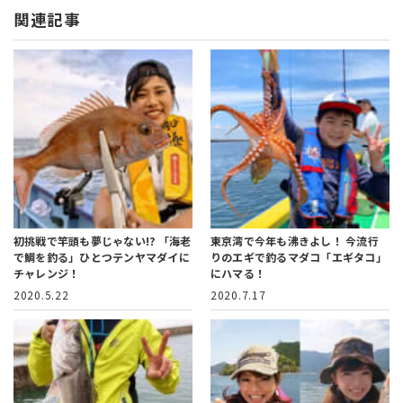
関連記事
初挑戦で竿頭も夢じゃない!?
「海老
東京湾で今年も沸きよし！
今流行
で鯛を釣る」ひとつテンヤマダイに
りのエギで釣るマダコ「エギタコ」
チャレンジ！
にハマる！
2020.5.22
2020.7.17