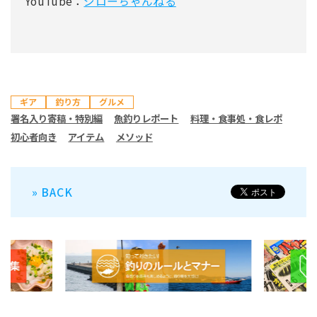
YouTube：
ジローちゃんねる
ギア
釣り方
グルメ
署名入り寄稿・特別編
魚釣りレポート
料理・食事処・食レポ
初心者向き
アイテム
メソッド
» BACK