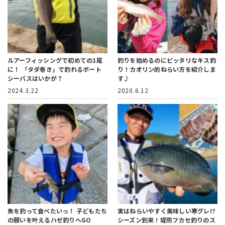
ルアーフィッシングで初めての1尾
釣りを始めるのにピッタリなキス釣
に！
「タダ巻き」で釣れるボート
り！
カオリン的ねらい方を紹介しま
シーバスはいかが？
す♪
2024.3.22
2020.6.12
魚を釣って食べたいっ！
子どもたち
実はねらいやすく美味しい寒グレ!?
の願いを叶えるハゼ釣りへGO
シーズン到来！堤防フカセ釣りのス