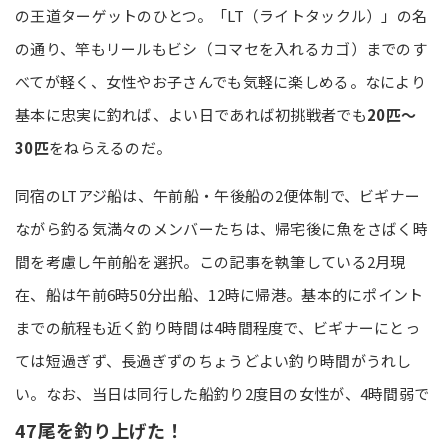
の王道ターゲットのひとつ。「LT（ライトタックル）」の名
の通り、竿もリールもビシ（コマセを入れるカゴ）までのす
べてが軽く、女性やお子さんでも気軽に楽しめる。なにより
基本に忠実に釣れば、よい日であれば初挑戦者でも
20匹～
30匹
をねらえるのだ。
同宿のLTアジ船は、午前船・午後船の2便体制で、ビギナー
ながら釣る気満々のメンバーたちは、帰宅後に魚をさばく時
間を考慮し午前船を選択。この記事を執筆している2月現
在、船は午前6時50分出船、12時に帰港。基本的にポイント
までの航程も近く釣り時間は4時間程度で、ビギナーにとっ
ては短過ぎず、長過ぎずのちょうどよい釣り時間がうれし
い。なお、当日は同行した船釣り2度目の女性が、4時間弱で
47尾を釣り上げた！