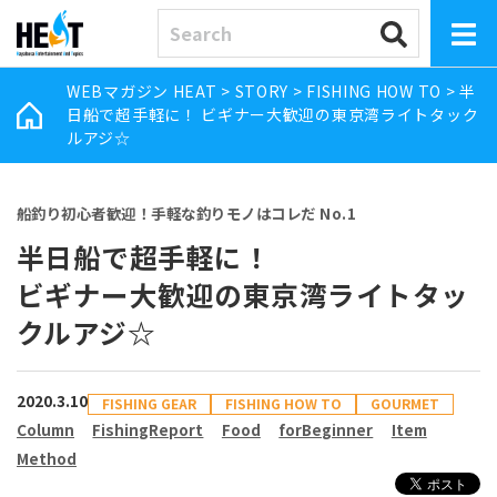
WEBマガジン HEAT
>
STORY
>
FISHING HOW TO
>
半
日船で超手軽に！ ビギナー大歓迎の東京湾ライトタック
ルアジ☆
船釣り初心者歓迎！手軽な釣りモノはコレだ No.1
半日船で超手軽に！
ビギナー大歓迎の東京湾ライトタッ
クルアジ☆
2020.3.10
FISHING GEAR
FISHING HOW TO
GOURMET
Column
FishingReport
Food
forBeginner
Item
Method