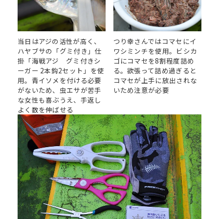
当日はアジの活性が高く、
つり幸さんではコマセにイ
ハヤブサの「グミ付き」仕
ワシミンチを使用。ビシカ
掛「海戦アジ グミ付きシ
ゴにコマセを8割程度詰め
ーガー 2本鈎2セット」を使
る。欲張って詰め過ぎると
用。青イソメを付ける必要
コマセが上手に放出されな
がないため、虫エサが苦手
いため注意が必要
な女性も喜ぶうえ、手返し
よく数を伸ばせる