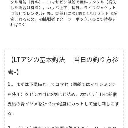
タル可能（有料）、コマセビシは船で無料レンタル（紛失
した場合は有料）。カッパ上下、長靴、ライフジャケット
は無料でレンタル可能。乗船料に氷1個と仕掛1セット代が
含まれるため、初挑戦者はクーラーボックスひとつ持参す
ればOK！
【LTアジの基本釣法 -当日の釣り方参
考-】
1．
まずは下準備としてコマセ（同船ではイワシミンチ
を使用）をビシカゴに8割ほど詰め、2本バリ仕掛に船宿
支給の青イソメを2～3cm程度にカットして通し刺しにす
る。
2．