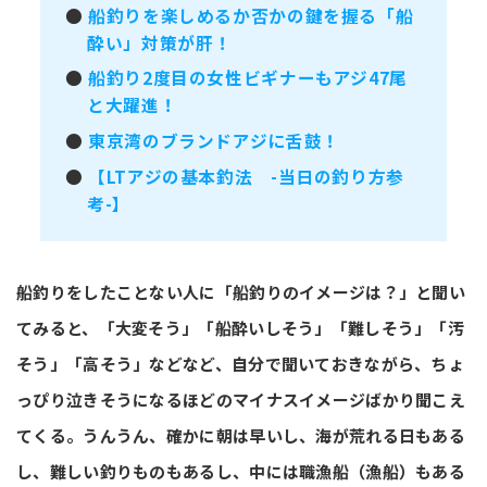
●
船釣りを楽しめるか否かの鍵を握る「船
酔い」対策が肝！
●
船釣り2度目の女性ビギナーもアジ47尾
と大躍進！
●
東京湾のブランドアジに舌鼓！
●
【LTアジの基本釣法 -当日の釣り方参
考-】
船釣りをしたことない人に「船釣りのイメージは？」と聞い
てみると、「大変そう」「船酔いしそう」「難しそう」「汚
そう」「高そう」などなど、自分で聞いておきながら、ちょ
っぴり泣きそうになるほどのマイナスイメージばかり聞こえ
てくる。うんうん、確かに朝は早いし、海が荒れる日もある
し、難しい釣りものもあるし、中には職漁船（漁船）もある