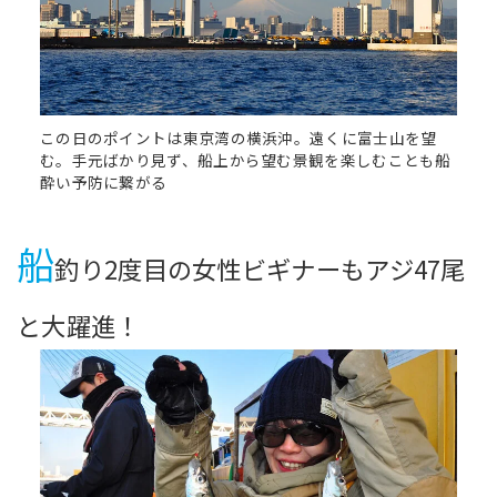
この日のポイントは東京湾の横浜沖。遠くに富士山を望
む。手元ばかり見ず、船上から望む景観を楽しむことも船
酔い予防に繋がる
船
釣り2度目の女性ビギナーもアジ47尾
と大躍進！