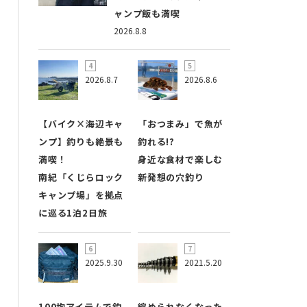
ャンプ飯も満喫
2026.8.8
2026.8.7
2026.8.6
【バイク×海辺キャ
「おつまみ」で魚が
ンプ】釣りも絶景も
釣れる!?
満喫！
身近な食材で楽しむ
南紀「くじらロック
新発想の穴釣り
キャンプ場」を拠点
に巡る1泊2日旅
2025.9.30
2021.5.20
100均アイテムで釣
縮められなくなった