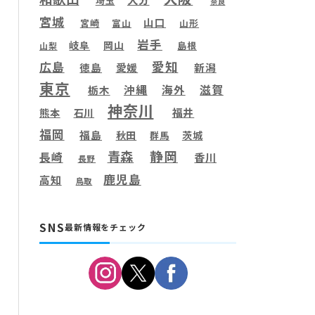
埼玉
奈良
宮城
山口
宮崎
富山
山形
岩手
岐阜
岡山
島根
山梨
愛知
広島
徳島
愛媛
新潟
東京
滋賀
沖縄
海外
栃木
神奈川
福井
熊本
石川
福岡
福島
秋田
茨城
群馬
静岡
青森
長崎
香川
長野
鹿児島
高知
鳥取
SNS
最新情報をチェック