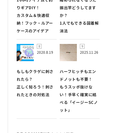
りギアDIY！
振出竿どうしてます
カスタム＆快適収
か？
納！フック・ルアー
1人でもできる固着解
ケースのアイデア
消法
2020.8.19
2025.11.26
もしもクラゲに刺さ
ハーフヒッチもエン
れたら？
ドノットも不要！
正しく知ろう！刺さ
もうスッポ抜けな
れたときの対処法
い！手早く確実に結
べる「イージーSCノ
ット」