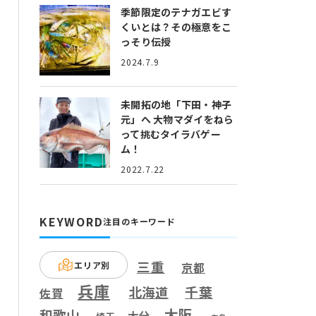
季節限定のテナガエビす
くいとは？
その極意をこ
っそり伝授
2024.7.9
未開拓の地「下田・神子
元」へ
大物マダイをねら
って挑むタイラバゲー
ム！
2022.7.22
KEYWORD
注目のキーワード
三重
エリア別
京都
兵庫
千葉
北海道
佐賀
大阪
和歌山
大分