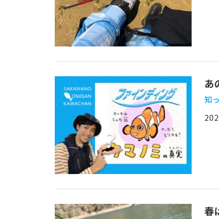
あ
知っ
202
春