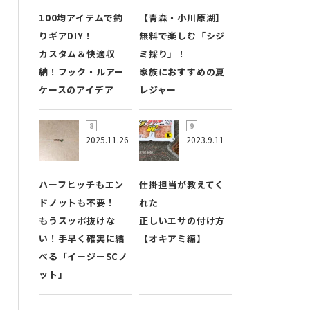
100均アイテムで釣
【青森・小川原湖】
りギアDIY！
無料で楽しむ「シジ
カスタム＆快適収
ミ採り」！
納！フック・ルアー
家族におすすめの夏
ケースのアイデア
レジャー
2025.11.26
2023.9.11
ハーフヒッチもエン
仕掛担当が教えてく
ドノットも不要！
れた
もうスッポ抜けな
正しいエサの付け方
い！手早く確実に結
【オキアミ編】
べる「イージーSCノ
ット」