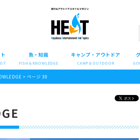
ット
魚・知識
キャンプ・アウトドア
POT
FISH＆KNOWLEDGE
CAMP＆OUTDOOR
GO
OWLEDGE
>
ページ 30
DGE