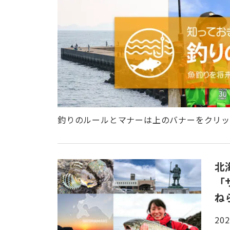
釣りのルールとマナーは上のバナーをクリ
北
「
ね
202