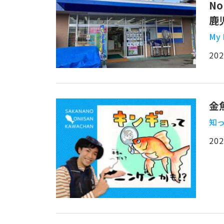
N
鹿
My
202
金
知っ
202