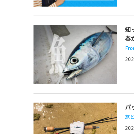
知
春
Fro
202
パ
旅と
202