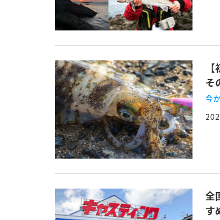
【
そ
今か
202
全
す