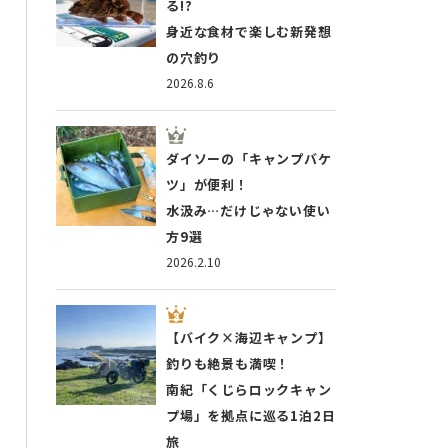
る!?
身近な食材で楽しむ新発想
の穴釣り
2026.8.6
ダイソーの「キャンプバケ
ツ」が便利！
水汲み…だけじゃない使い
方9選
2026.2.10
【バイク×海辺キャンプ】
釣りも絶景も満喫！
南紀「くじらロックキャン
プ場」を拠点に巡る1泊2日
旅