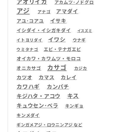
アオリイカ
アカムツ･ノドグロ
アジ
アマダイ
アナゴ
イサキ
アユ･コアユ
イシダイ・イシガキダイ
イスズミ
イワシ
ウナギ
イトヨリダイ
エビ・テナガエビ
ウミタナゴ
オイカワ・カワムツ・モロコ
カサゴ
オニカサゴ
カジカ
カツオ
カマス
カレイ
カワハギ
カンパチ
キス
キジハタ・アコウ
キュウセン･ベラ
キンギョ
キンメダイ
ギンガメアジ・ロウニンアジ など