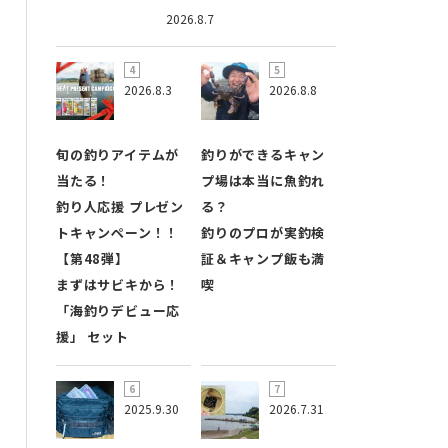
2026.8.7
2026.8.3
2026.8.8
旬の釣りアイテムが
釣りができるキャン
当たる！
プ場は本当に魚釣れ
釣り人応援 プレゼン
る？
トキャンペーン！！
釣りのプロが実釣検
【第48弾】
証＆キャンプ飯も満
まずはサビキから！
喫
「海釣りデビュー応
援」 セット
2025.9.30
2026.7.31