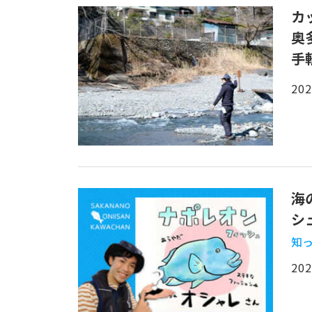
カ
奥
手
202
海
シ
知っ
202