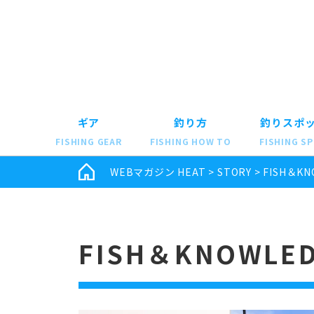
ギア
釣り方
釣りスポ
FISHING GEAR
FISHING HOW TO
FISHING S
WEBマガジン HEAT
>
STORY
>
FISH＆KN
FISH＆KNOWLE