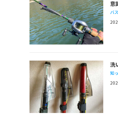
意
バ
202
洗
知っ
202