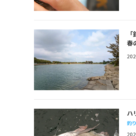
「
春
202
ハ
釣り
202