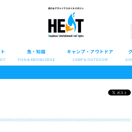
ット
魚・知識
キャンプ・アウトドア
POT
FISH＆KNOWLEDGE
CAMP＆OUTDOOR
GO