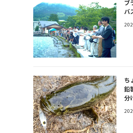
ブ
バ
202
ち
鉛
分
202