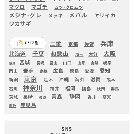
マゴチ
マグロ
ムツ･クロムツ
メバル
メジナ･グレ
ヤリイカ
メッキ
ワカサギ
兵庫
三重
エリア別
京都
佐賀
大阪
千葉
和歌山
北海道
大分
埼玉
宮城
山口
岐阜
宮崎
富山
山形
山梨
奈良
愛知
広島
岩手
徳島
愛媛
岡山
島根
東京
滋賀
沖縄
海外
新潟
栃木
熊本
神奈川
福岡
福井
福島
秋田
石川
群馬
静岡
青森
長崎
高知
香川
茨城
長野
鹿児島
鳥取
SNS