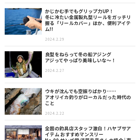
かじかむ手でもグリップ力UP！
冬に冷たい金属製丸型リールをガッチリ
握る「リールカバー」ほか、便利アイテ
ム!!
2024.2.29
良型をねらって冬の船アジング
アジってやっぱり美味しいな～！
2024.2.27
ウキが沈んでも空振りばかり……
アオリイカ釣りがローカルだった時代の
こと
2024.2.22
全国の釣具店スタッフ激白！ハヤブサア
イテム おすすめマンスリー