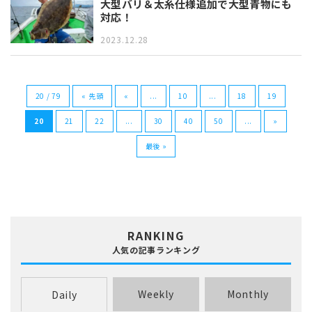
大型バリ＆太糸仕様追加で大型青物にも
対応！
2023.12.28
20 / 79
« 先頭
«
...
10
...
18
19
20
21
22
...
30
40
50
...
»
最後 »
RANKING
人気の記事ランキング
Weekly
Monthly
Daily