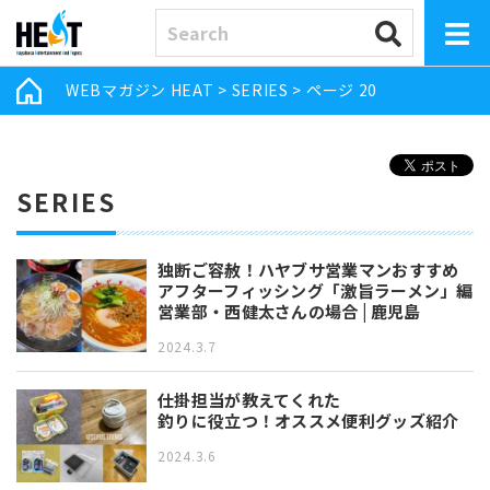
WEBマガジン HEAT
>
SERIES
>
ページ 20
SERIES
独断ご容赦！ハヤブサ営業マンおすすめ
アフターフィッシング「激旨ラーメン」編
営業部・西健太さんの場合 | 鹿児島
2024.3.7
仕掛担当が教えてくれた
釣りに役立つ！オススメ便利グッズ紹介
2024.3.6