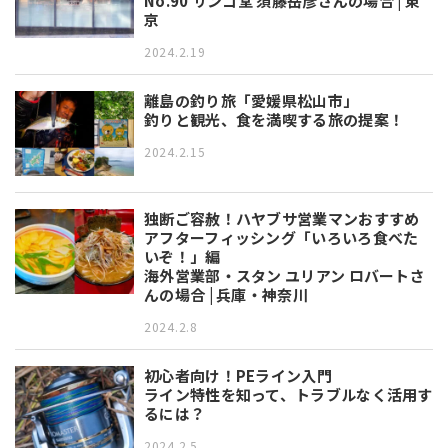
No.90 サンゴ堂 須藤岳彦さんの場合 | 東
京
2024.2.19
離島の釣り旅「愛媛県松山市」
釣りと観光、食を満喫する旅の提案！
2024.2.15
独断ご容赦！ハヤブサ営業マンおすすめ
アフターフィッシング「いろいろ食べた
いぞ！」編
海外営業部・スタン ユリアン ロバートさ
んの場合 | 兵庫・神奈川
2024.2.8
初心者向け！PEライン入門
ライン特性を知って、トラブルなく活用す
るには？
2024.2.5