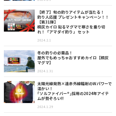
【終了】旬の釣りアイテムが当たる！
釣り人応援 プレゼントキャンペーン！！
【第31弾】
桐灰カイロ 貼るマグマで寒さを乗り切
れ！「アマダイ釣り」 セット
2024.2.1
冬の釣りの必需品！
屋外でもめっちゃおすすめカイロ【桐灰
マグマ】
2024.1.31
太陽光線発熱×遠赤外線輻射のWパワーで
温かい！
｢ソルファイバー®｣採用の2024年アイテ
ムが勢ぞろい!!
2024.1.29