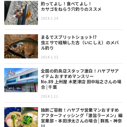
釣ってよし！食べてよし！
カサゴをねらう穴釣りのススメ
2024.1.24
まるでスプリットショット!?
虫エサで経験した古（いにしえ）のメバ
ル釣り
2024.1.22
全国の釣具店スタッフ激白！ハヤブサア
イテム おすすめマンスリー
No.89 上州屋 木更津店 田中裕之さんの場
合 | 千葉
2024.1.11
独断ご容赦！ハヤブサ営業マンおすすめ
アフターフィッシング「激旨ラーメン」編
営業部・本田渉太さんの場合 | 群馬・神奈
川