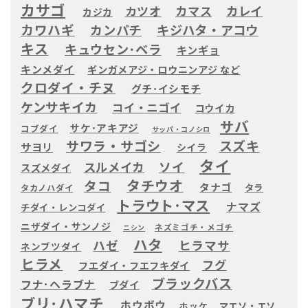
カサゴ
カツオ
カマス
カレイ
カジカ
カワハギ
カンパチ
キジハタ・アコウ
キス
キュウセン･ベラ
キンギョ
キンメダイ
ギンガメアジ・ロウニンアジ など
クロダイ・チヌ
グチ･イシモチ
ケンサキイカ
コイ・ニゴイ
コウイカ
サバ
サケ･アキアジ
コブダイ
サッパ・コノシロ
サワラ・サゴシ
スズキ
サヨリ
シイラ
タイ
ソイ
スルメイカ
スズメダイ
タチウオ
タコ
タナゴ
タラ
タカノハダイ
トラウト･マス
ナマズ
チダイ・レンコダイ
ニザダイ・サンノジ
ネズミゴチ・メゴチ
ニシン
ハタ
ハゼ
ヒラマサ
ネンブツダイ
ヒラメ
フグ
フエダイ・フエフキダイ
ブラックバス
フナ･ヘラブナ
ブダイ
ブリ･ハマチ
ホウボウ
ホッケ
マエソ・エソ