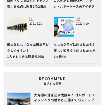
南紀「くじらロックキャンプ
カスタム＆快適収納！フッ
場」を拠点に巡る1泊2日旅
ク・ルアーケースのアイデア
2021.5.20
2020.8.19
縮められなくなった振出竿ど
もしもクラゲに刺されたら？
うしてますか？
正しく知ろう！刺されたとき
1人でもできる固着解消法
の対処法
RECOMMEND
おすすめ記事
大海原に漕ぎ出す醍醐味！
ゴムボートフ
ィッシングの魅力と出船までのステップ！