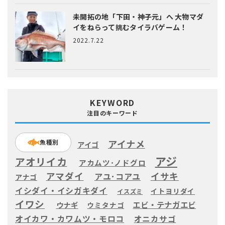
未開拓の地「下田・神子元」へ
大物マダ
イをねらって挑むタイラバゲーム！
2022.7.22
KEYWORD
注目のキーワード
アイナメ
魚種別
アイゴ
アジ
アオリイカ
アカムツ･ノドグロ
アマダイ
イサキ
アユ･コアユ
アナゴ
イシダイ・イシガキダイ
イトヨリダイ
イスズミ
イワシ
エビ・テナガエビ
ウナギ
ウミタナゴ
オイカワ・カワムツ・モロコ
オニカサゴ