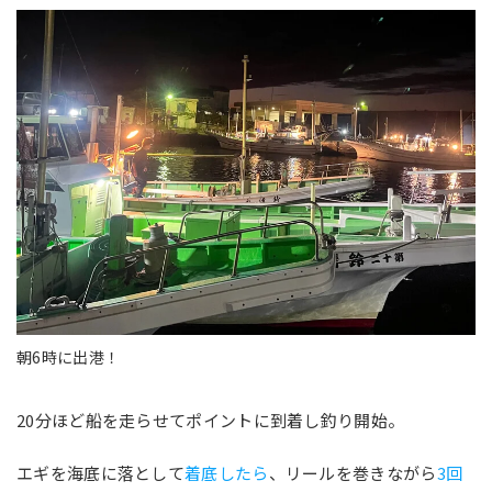
朝6時に出港！
20分ほど船を走らせてポイントに到着し釣り開始。
エギを海底に落として
着底したら
、リールを巻きながら
3回