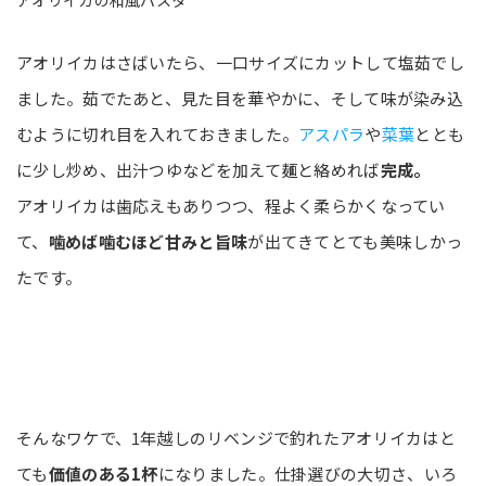
アオリイカの和風パスタ
アオリイカはさばいたら、一口サイズにカットして塩茹でし
ました。茹でたあと、見た目を華やかに、そして味が染み込
むように切れ目を入れておきました。
アスパラ
や
菜葉
ととも
に少し炒め、出汁つゆなどを加えて麺と絡めれば
完成。
アオリイカは歯応えもありつつ、程よく柔らかくなってい
て、
噛めば噛むほど甘みと旨味
が出てきてとても美味しかっ
たです。
そんなワケで、1年越しのリベンジで釣れたアオリイカはと
ても
価値のある1杯
になりました。仕掛選びの大切さ、いろ