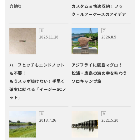
穴釣り
カスタム＆快適収納！フッ
ク・ルアーケースのアイデア
2025.11.26
2026.8.5
ハーフヒッチもエンドノット
アジフライに鷹島マグロ！
も不要！
松浦・鷹島の海の幸を味わう
もうスッポ抜けない！手早く
ソロキャンプ旅
確実に結べる「イージーSCノ
ット」
2018.7.26
2021.5.20