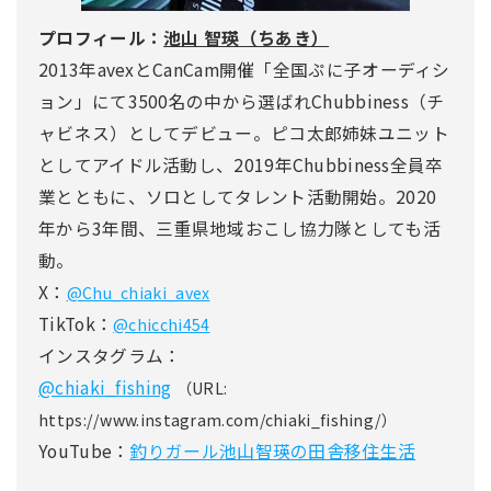
プロフィール：
池山 智瑛（ちあき）
2013年avexとCanCam開催「全国ぷに子オーディシ
ョン」にて3500名の中から選ばれChubbiness（チ
ャビネス）としてデビュー。ピコ太郎姉妹ユニット
としてアイドル活動し、2019年Chubbiness全員卒
業とともに、ソロとしてタレント活動開始。2020
年から3年間、三重県地域おこし協力隊としても活
動。
X：
@Chu_chiaki_avex
TikTok：
@chicchi454
インスタグラム：
@chiaki_fishing
（URL:
https://www.instagram.com/chiaki_fishing/）
YouTube：
釣りガール池山智瑛の田舎移住生活