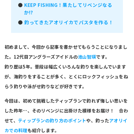
●
KEEP FISHING！果たしてリベンジなる
か!?
●
釣ってきたアオリイカでパスタを作る！
初めまして、今回から記事を書かせてもらうことになりまし
た。12代目アングラーズアイドルの
池山智瑛
です。
釣り歴は5年。普段は幅広くいろんな釣りを楽しんでいます
が、海釣りをすることが多く、とくにロックフィッシュをね
らう釣りや泳がせ釣りなどが好きです。
今回は、初めて挑戦したティップランで釣れず悔しい思いを
した昨年…、そのリベンジに出掛けた模様をお届け！ 合わ
せて、
ティップランの釣り方のポイント
や、釣った
アオリイ
カでの料理
も紹介します。