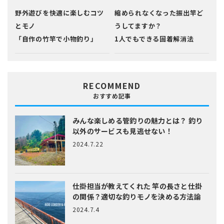
野外遊びを快適に楽しむコツ
縮められなくなった振出竿ど
とモノ
うしてますか？
「自作の竹竿で小物釣り」
1人でもできる固着解消法
RECOMMEND
おすすめ記事
みんな楽しめる管釣りの魅力とは？
釣り
以外のサービスも見逃せない！
2024.7.22
仕掛担当が教えてくれた
竿の長さと仕掛
の関係？適切な釣りモノを決める方法論
2024.7.4