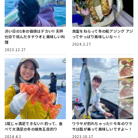
渋い日の1本の価値はデカい!!
天秤
良型をねらって冬の船アジング
アジ
仕掛で挑んだタチウオと美味しい料
ってやっぱり美味しいな～！
理
2024.2.27
2023.12.27
1尾じゃ満足できない!!
釣って、食
ワラサが釣れちゃった!!
今年のワラ
べて大満足の冬の根魚五目釣り
サは脂が乗って美味しいですよ～！
2024.4.2
2023.10.17