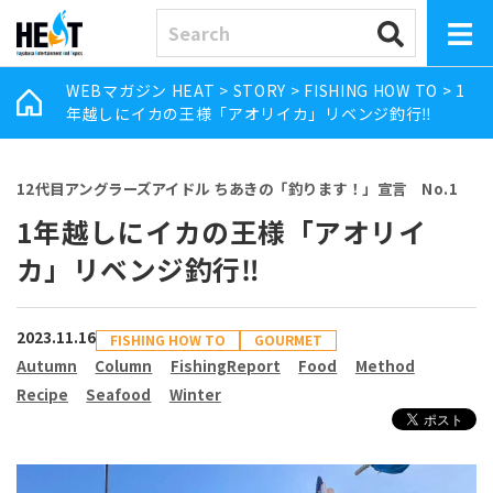
WEBマガジン HEAT
>
STORY
>
FISHING HOW TO
>
1
年越しにイカの王様「アオリイカ」リベンジ釣行‼︎
12代目アングラーズアイドル ちあきの「釣ります！」宣言 No.1
1年越しにイカの王様「アオリイ
カ」リベンジ釣行‼︎
2023.11.16
FISHING HOW TO
GOURMET
Autumn
Column
FishingReport
Food
Method
Recipe
Seafood
Winter