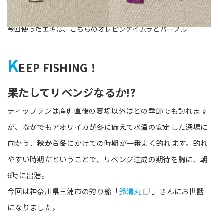
今回使ったエギは、こちらのオレピンケイムラとパープル
K
EEP FISHING！
果たしてリベンジなるか!?
ティップランは産卵直後の夏場以外はどの季節でも釣れます
が、なかでもアオリイカが冬に備えて水温の安定した深場に
向かう、
秋から冬
にかけての時期が一番よく釣れます。釣れ
やすい時期だということで、リベンジ達成の期待を胸に、朝
6時に出港。
今回は神奈川県三浦市の釣り船「
鈴清丸
」さんにお世話
になりました。