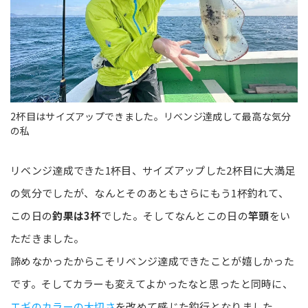
2杯目はサイズアップできました。リベンジ達成して最高な気分
の私
リベンジ達成できた1杯目、サイズアップした2杯目に大満足
の気分でしたが、なんとそのあともさらにもう1杯釣れて、
この日の
釣果は3杯
でした。そしてなんとこの日の
竿頭
をい
ただきました。
諦めなかったからこそリベンジ達成できたことが嬉しかった
です。そしてカラーも変えてよかったなと思ったと同時に、
エギのカラーの大切さ
を改めて感じた釣行となりました。