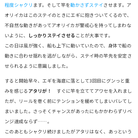
程度シャクリ
ます。そして竿を
動かさずステイ
させます。ア
オリイカはこのステイのときにエギに抱きついてくるので、
不自然な動きがあってアオリイカが警戒心を持ってしまわな
いように、
しっかりステイさせる
ことが大事です。
この日は風が強く、船も上下に動いていたので、身体で船の
動きに合わせ揺れを逃がしながら、ステイ時の竿先を安定さ
せられるように意識しました。
すると開始早々、エギを海底に落として3回目にグンっと重
みを感じる
アタリが！
すぐに竿を立ててアワセを入れまし
たが、リールを巻く前にテンションを緩めてしまいバレてし
まいました。さっそくチャンスがあったにもかかわらずリベ
ンジ達成ならず……。
このあともシャクリ続けましたがアタリはなく、あっという