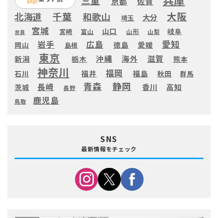
三重
京都
佐賀
大阪
千葉
北海道
和歌山
大分
埼玉
宮城
山口
岐阜
宮崎
富山
山形
山梨
奈良
愛知
広島
岩手
徳島
愛媛
岡山
島根
東京
滋賀
沖縄
海外
新潟
栃木
熊本
神奈川
福岡
福井
福島
秋田
石川
群馬
静岡
青森
長崎
高知
香川
茨城
長野
鹿児島
鳥取
SNS
最新情報をチェック