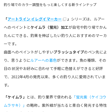
釣り場でのカラー調整をもっと楽しくする新ラインナップ
「
アートライン イレグイマーカー
」
シリーズは、ルアー
へのペイントと
ケイムラ（蛍光）加工
が自宅や釣り場でかん
たんにできる、釣果を伸ばしたい釣り人におすすめのマーカ
ーです。
曲面へのペイントがしやすい
ブラッシュタイプ
のペン先によ
り、思うように
ルアーへの着色
ができます。魚の種類、その
日の状況やお好みに合わせて手軽に色替えができると好評
で、2022年4月の発売以来、多くの釣り人に愛用されていま
す。
「ケイムラ」
とは、釣り業界で使われる
「蛍光紫（ケイコウ
ムラサキ）」
の略称。紫外線が当たると青白く発光する特性