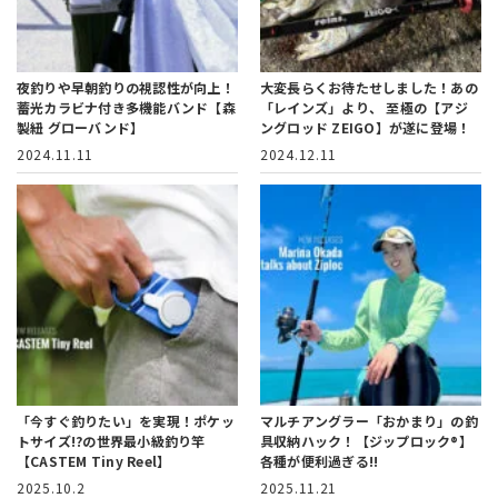
夜釣りや早朝釣りの視認性が向上！
大変長らくお待たせしました！あの
蓄光カラビナ付き多機能バンド【森
「レインズ」より、
至極の【アジ
製紐 グローバンド】
ングロッド ZEIGO】が遂に登場！
2024.11.11
2024.12.11
「今すぐ釣りたい」を実現！
ポケッ
マルチアングラー「おかまり」の釣
トサイズ!?の世界最小級釣り竿
具収納ハック！
【ジップロック®】
【CASTEM Tiny Reel】
各種が便利過ぎる!!
2025.10.2
2025.11.21