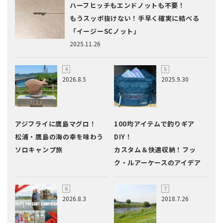
ハーフヒッチもエンドノットも不要！
もうスッポ抜けない！手早く確実に結べる
「イージーSCノット」
2025.11.26
2026.8.5
2025.9.30
アジフライに鷹島マグロ！
100均アイテムで釣りギア
松浦・鷹島の海の幸を味わう
DIY！
ソロキャンプ旅
カスタム＆快適収納！フッ
ク・ルアーケースのアイデア
2026.8.3
2018.7.26