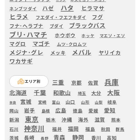
ハタ
ヒラマサ
ハゼ
ネンブツダイ
ヒラメ
フグ
フエダイ・フエフキダイ
ブラックバス
フナ･ヘラブナ
ブダイ
ブリ･ハマチ
ホウボウ
ホッケ
マエソ・エソ
マゴチ
マグロ
ムツ･クロムツ
メバル
メジナ･グレ
ヤリイカ
メッキ
ワカサギ
兵庫
三重
エリア別
京都
佐賀
大阪
千葉
北海道
和歌山
大分
埼玉
宮城
山口
岐阜
宮崎
富山
山形
山梨
奈良
愛知
広島
岩手
徳島
愛媛
岡山
島根
東京
滋賀
沖縄
海外
新潟
栃木
熊本
神奈川
福岡
福井
福島
秋田
石川
群馬
静岡
青森
長崎
高知
香川
茨城
長野