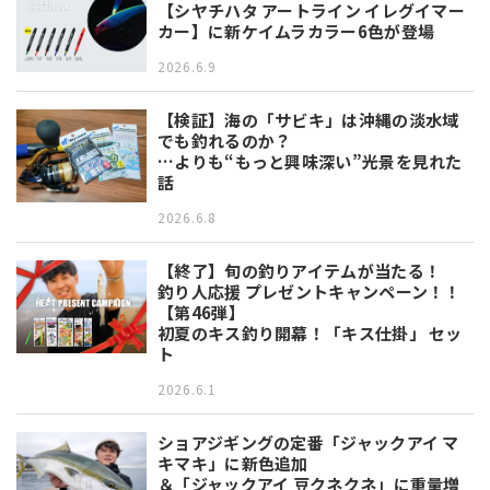
【シヤチハタ アートライン イレグイマー
カー】に新ケイムラカラー6色が登場
2026.6.9
【検証】海の「サビキ」は沖縄の淡水域
でも釣れるのか？
…よりも“もっと興味深い”光景を見れた
話
2026.6.8
【終了】旬の釣りアイテムが当たる！
釣り人応援 プレゼントキャンペーン！！
【第46弾】
初夏のキス釣り開幕！「キス仕掛」 セッ
ト
2026.6.1
ショアジギングの定番「ジャックアイ マ
キマキ」に新色追加
＆「ジャックアイ 豆クネクネ」に重量増