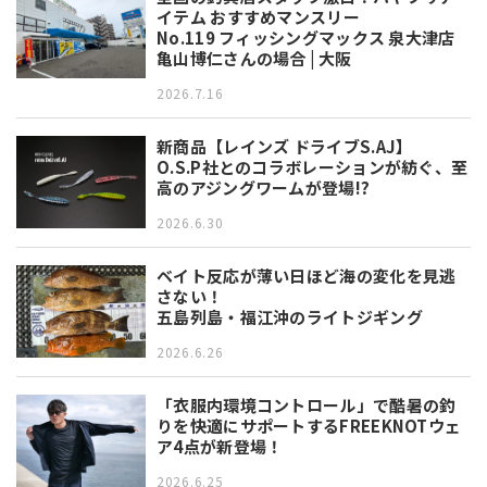
イテム おすすめマンスリー
No.119 フィッシングマックス 泉大津店
亀山博仁さんの場合 | 大阪
2026.7.16
新商品【レインズ ドライブS.AJ】
O.S.P社とのコラボレーションが紡ぐ、至
高のアジングワームが登場!?
2026.6.30
ベイト反応が薄い日ほど海の変化を見逃
さない！
五島列島・福江沖のライトジギング
2026.6.26
「衣服内環境コントロール」で酷暑の釣
りを快適にサポートするFREEKNOTウェ
ア4点が新登場！
2026.6.25