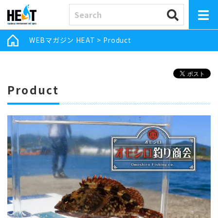
WEBマガジン HEAT
>
Product
Product