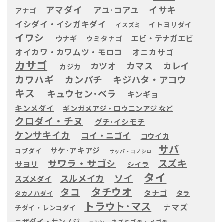
アマダイ
イサキ
アユ･コアユ
アナゴ
イシダイ・イシガキダイ
イトヨリダイ
イスズミ
イワシ
エビ・テナガエビ
ウナギ
ウミタナゴ
オイカワ・カワムツ・モロコ
オニカサゴ
カサゴ
カツオ
カマス
カレイ
カジカ
カワハギ
カンパチ
キジハタ・アコウ
キス
キュウセン･ベラ
キンギョ
キンメダイ
ギンガメアジ・ロウニンアジ など
クロダイ・チヌ
グチ･イシモチ
ケンサキイカ
コイ・ニゴイ
コウイカ
サバ
サケ･アキアジ
コブダイ
サッパ・コノシロ
サワラ・サゴシ
スズキ
サヨリ
シイラ
タイ
ソイ
スルメイカ
スズメダイ
タチウオ
タコ
タナゴ
タラ
タカノハダイ
トラウト･マス
ナマズ
チダイ・レンコダイ
ニザダイ・サンノジ
ネズミゴチ・メゴチ
ニシン