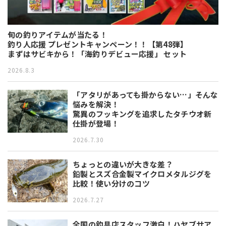
旬の釣りアイテムが当たる！
釣り人応援 プレゼントキャンペーン！！【第48弾】
まずはサビキから！「海釣りデビュー応援」 セット
2026.8.3
「アタリがあっても掛からない…」そんな
悩みを解決！
驚異のフッキングを追求したタチウオ新
仕掛が登場！
2026.7.30
ちょっとの違いが大きな差？
鉛製とスズ合金製マイクロメタルジグを
比較！使い分けのコツ
2026.7.27
全国の釣具店スタッフ激白！ハヤブサア