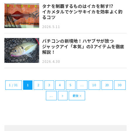
タナを制覇するものはイカを制す!?
イカメタルでケンサキイカを効率よく釣
るコツ
2026.5.11
バチコンの新境地！ハヤブサが放つ
ジャックアイ「本気」の3アイテムを徹底
解説！
2026.4.30
1 / 31
1
2
3
4
5
...
10
20
30
...
»
最後 »