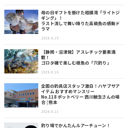
母の日ギフトを懸けた相模湾「ライトジ
ギング」！
ラスト流しで舞い降りた高級魚の感動ド
ラマ
2026.6.19
【静岡・沼津発】アスレチック要素満
載！
ゴロタ磯で楽しむ根魚の「穴釣り」
2026.6.16
全国の釣具店スタッフ激白！ハヤブサア
イテム おすすめマンスリー
No.118 ポットベリー 西川敏生さんの場
合 | 熊本
2026.6.11
釣り場でかんたんルアーチューン！