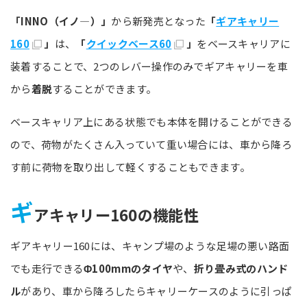
「INNO（イノ―）」
から新発売となった
「
ギアキャリー
160
」
は、
「
クイックベース60
」
をベースキャリアに
装着することで、2つのレバー操作のみでギアキャリーを車
から
着脱
することができます。
ベースキャリア上にある状態でも本体を開けることができる
ので、荷物がたくさん入っていて重い場合には、車から降ろ
す前に荷物を取り出して軽くすることもできます。
ギ
アキャリー160の機能性
ギアキャリー160には、キャンプ場のような足場の悪い路面
でも走行できる
Φ100mmのタイヤ
や、
折り畳み式のハンド
ル
があり、車から降ろしたらキャリーケースのように引っぱ