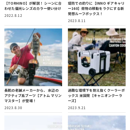
【TORHINO】が解説！
シーンに合
堤防での釣りに【INNO ギアキャリ
わせた偏光レンズのカラー使い分け
ー160】
荷物の移動をラクにする新
発想ルーフボックス！
2022.8.12
2023.8.11
長靴の老舗メーカーから、
水辺の
過酷な環境下を耐え抜くクーラーボ
アクティブ系ブーツ【アトム マリン
ックス
米国発【キャニオンクーラ
マスター】が登場！
ーズ】
2023.8.30
2023.9.21