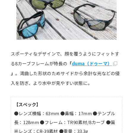
スポーティなデザインで、顔を覆うようにフィットす
る8カーブフレームが特長の
「
duma（ドゥーマ）
」
。湾曲した形状のためサイドから余計な光などの侵
入を防ぎ、より水中が見やすい状態に。
【スペック】
●レンズ横幅：63mm ●鼻幅：17mm ●テンプル
長：128mm ●フレーム：TR90素材/8カーブ ●偏
光レンズ：CR-39素材 ●重量：33.3g