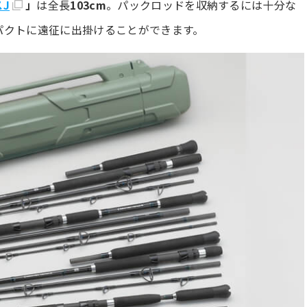
J
」
は全長
103cm
。パックロッドを収納するには十分な
パクトに遠征に出掛けることができます。