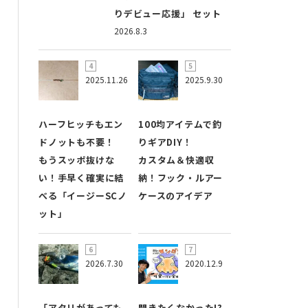
りデビュー応援」 セット
2026.8.3
2025.11.26
2025.9.30
ハーフヒッチもエン
100均アイテムで釣
ドノットも不要！
りギアDIY！
もうスッポ抜けな
カスタム＆快適収
い！手早く確実に結
納！フック・ルアー
べる「イージーSCノ
ケースのアイデア
ット」
2026.7.30
2020.12.9
「アタリがあっても
聞きたくなかった!?