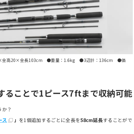
全高20×全長103cm ●重量：1.6kg ●3辺計：136cm ●価
ることで1ピース7ftまで収納可能
うか？
ース
」
を1個追加するごとに全長を
58cm延長
することがで