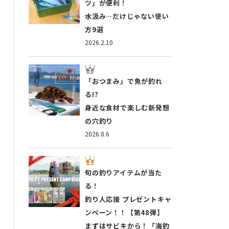
ツ」が便利！
水汲み…だけじゃない使い
方9選
2026.2.10
「おつまみ」で魚が釣れ
る!?
身近な食材で楽しむ新発想
の穴釣り
2026.8.6
旬の釣りアイテムが当た
る！
釣り人応援 プレゼントキャ
ンペーン！！【第48弾】
まずはサビキから！「海釣