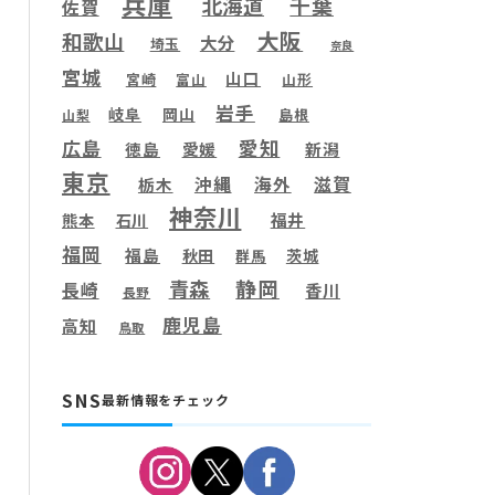
兵庫
千葉
北海道
佐賀
大阪
和歌山
大分
埼玉
奈良
宮城
山口
宮崎
富山
山形
岩手
岐阜
岡山
島根
山梨
愛知
広島
徳島
愛媛
新潟
東京
滋賀
沖縄
海外
栃木
神奈川
福井
熊本
石川
福岡
福島
秋田
茨城
群馬
静岡
青森
長崎
香川
長野
鹿児島
高知
鳥取
SNS
最新情報をチェック