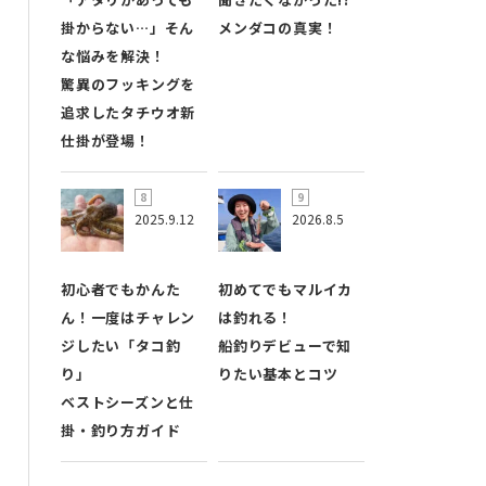
掛からない…」そん
メンダコの真実！
な悩みを解決！
驚異のフッキングを
追求したタチウオ新
仕掛が登場！
2025.9.12
2026.8.5
初心者でもかんた
初めてでもマルイカ
ん！一度はチャレン
は釣れる！
ジしたい「タコ釣
船釣りデビューで知
り」
りたい基本とコツ
ベストシーズンと仕
掛・釣り方ガイド