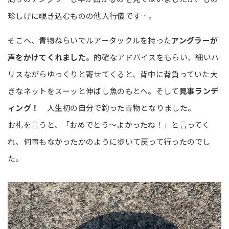
珍しげに覗き込むものの他人行儀です…。
そこへ、青物ねらいでルアータックルを持った
アングラーが
声をかけてくれました
。的確なアドバイスをもらい、細いハ
リスながらゆっくりと寄せてくると、背中に背負っていた大
きなネットをスーッと伸ばし魚のもとへ。そして
見事ランデ
ィング！
人生初の自分で釣った青物となりました。
お礼を言うと、「おめでとう～よかったね！」と言ってく
れ、何事もなかったかのように歩いて戻って行ったのでし
た。