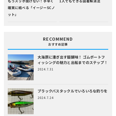
もうスッポ抜けない！手早く
1人でもできる固着解消法
確実に結べる「イージーSCノ
ット」
RECOMMEND
おすすめ記事
大海原に漕ぎ出す醍醐味！
ゴムボートフ
ィッシングの魅力と出船までのステップ！
2024.7.31
ブラックバスタックルでいろいろな釣りを
2024.7.24