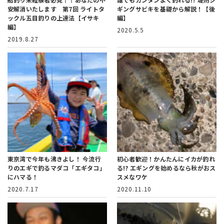
安解消いたします 第7回 ライトタ
ギングサビキを基礎から解説！【後
ックル五目釣りの上達法【イサキ
編】
編】
2020.5.5
2019.8.27
東京湾で今年も沸きよし！
今流行
初心者歓迎！かんたんにイカが釣れ
りのエギで釣るマダコ「エギタコ」
る!?
エギングを始めるなら秋がおス
にハマる！
スメなワケ
2020.7.17
2020.11.10