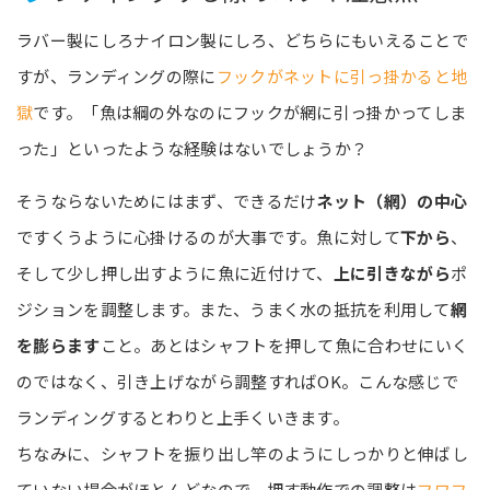
ラバー製にしろナイロン製にしろ、どちらにもいえることで
すが、ランディングの際に
フックがネットに引っ掛かると地
獄
です。「魚は綱の外なのにフックが網に引っ掛かってしま
った」といったような経験はないでしょうか？
そうならないためにはまず、できるだけ
ネット（網）の中心
ですくうように心掛けるのが大事です。魚に対して
下から
、
そして少し押し出すように魚に近付けて、
上に引きながら
ポ
ジションを調整します。また、うまく水の抵抗を利用して
網
を膨らます
こと。あとはシャフトを押して魚に合わせにいく
のではなく、引き上げながら調整すればOK。こんな感じで
ランディングするとわりと上手くいきます。
ちなみに、シャフトを振り出し竿のようにしっかりと伸ばし
ていない場合がほとんどなので、押す動作での調整は
フワフ