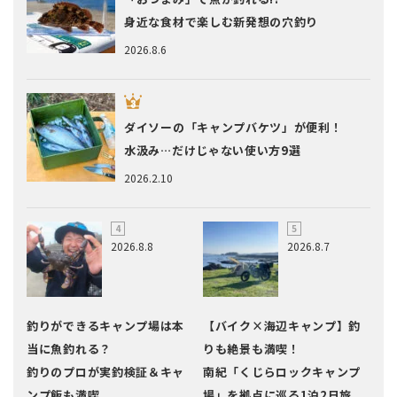
身近な食材で楽しむ新発想の穴釣り
2026.8.6
ダイソーの「キャンプバケツ」が便利！
水汲み…だけじゃない使い方9選
2026.2.10
2026.8.8
2026.8.7
釣りができるキャンプ場は本
【バイク×海辺キャンプ】釣
当に魚釣れる？
りも絶景も満喫！
釣りのプロが実釣検証＆キャ
南紀「くじらロックキャンプ
ンプ飯も満喫
場」を拠点に巡る1泊2日旅