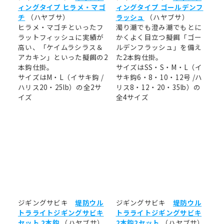
ィングタイプ ヒラメ・マゴ
ィングタイプ ゴールデンフ
チ
（ハヤブサ）
ラッシュ
（ハヤブサ）
ヒラメ・マゴチといったフ
濁り潮でも澄み潮でもとに
ラットフィッシュに実績が
かくよく目立つ擬餌「ゴー
高い、「ケイムラシラス＆
ルデンフラッシュ」を備え
アカキン」といった擬餌の2
た2本鈎仕掛。
本鈎仕掛。
サイズはSS・S・M・L（イ
サイズはM・L（イサキ鈎 /
サキ鈎6・8・10・12号 /ハ
ハリス20・25lb）の全2サ
リス8・12・20・35lb）の
イズ
全4サイズ
ジギングサビキ
堤防ウル
ジギングサビキ
堤防ウル
トラライトジギングサビキ
トラライトジギングサビキ
セット 2本鈎
（ハヤブサ）
2本鈎2セット
（ハヤブサ）