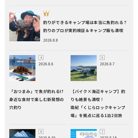
釣りができるキャンプ場は本当に魚釣れる？
釣りのプロが実釣検証＆キャンプ飯も満喫
2026.8.8
2026.8.6
2026.8.7
「おつまみ」で魚が釣れる!?
【バイク×海辺キャンプ】釣
身近な食材で楽しむ新発想の
りも絶景も満喫！
穴釣り
南紀「くじらロックキャンプ
場」を拠点に巡る1泊2日旅
2025.9.30
2020.8.19