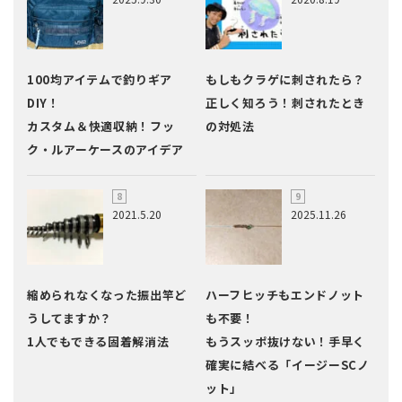
100均アイテムで釣りギア
もしもクラゲに刺されたら？
DIY！
正しく知ろう！刺されたとき
カスタム＆快適収納！フッ
の対処法
ク・ルアーケースのアイデア
2021.5.20
2025.11.26
縮められなくなった振出竿ど
ハーフヒッチもエンドノット
うしてますか？
も不要！
1人でもできる固着解消法
もうスッポ抜けない！手早く
確実に結べる「イージーSCノ
ット」