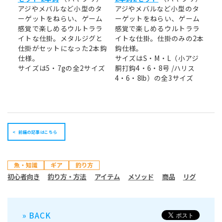
アジやメバルなど小型のタ
アジやメバルなど小型のタ
ーゲットをねらい、ゲーム
ーゲットをねらい、ゲーム
感覚で楽しめるウルトララ
感覚で楽しめるウルトララ
イトな仕掛。メタルジグと
イトな仕掛。仕掛のみの2本
仕掛がセットになった2本鈎
鈎仕様。
仕様。
サイズはS・M・L（小アジ
サイズは5・7gの全2サイズ
胴打鈎4・6・8号 /ハリス
4・6・8lb）の全3サイズ
前編の記事はこちら
魚・知識
ギア
釣り方
初心者向き
釣り方・方法
アイテム
メソッド
商品
リグ
» BACK