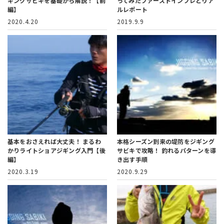
ギングサビキを基礎から解説！【前
ってみたファーストインプレとリア
編】
ルレポート
2020.4.20
2019.9.9
基本をおさえれば大丈夫！
まるわ
本格シーズン到来の堤防をジギング
かりライトショアジギング入門【後
サビキで攻略！
釣れるパターンを導
編】
き出す手順
2020.3.19
2020.9.29