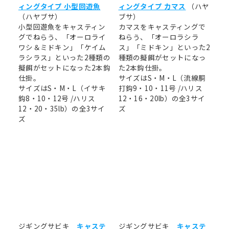
ィングタイプ 小型回遊魚
ィングタイプ カマス
（ハヤ
（ハヤブサ）
ブサ）
小型回遊魚をキャスティン
カマスをキャスティングで
グでねらう、「オーロライ
ねらう、「オーロラシラ
ワシ＆ミドキン」「ケイム
ス」「ミドキン」といった2
ラシラス」といった2種類の
種類の擬餌がセットになっ
擬餌がセットになった2本鈎
た2本鈎仕掛。
仕掛。
サイズはS・M・L（流線胴
サイズはS・M・L（イサキ
打鈎9・10・11号 /ハリス
鈎8・10・12号 /ハリス
12・16・20lb）の全3サイ
12・20・35lb）の全3サイ
ズ
ズ
ジギングサビキ
キャステ
ジギングサビキ
キャステ