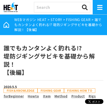
WEBマガジン HEAT
>
STORY
>
FISHING GEAR
>
誰で
もカンタンよく釣れる!? 堤防ジギングサビキを基礎から
解説！【後編】
誰でもカンタンよく釣れる!?
堤防ジギングサビキを基礎から解
説！
【後編】
2020.5.5
FISH＆KNOWLEDGE
FISHING GEAR
FISHING HOW TO
forBeginner
Howto
Item
Method
Product
Rigs