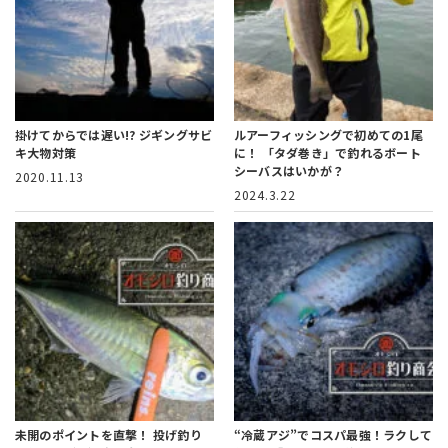
掛けてからでは遅い!?
ジギングサビ
ルアーフィッシングで初めての1尾
キ大物対策
に！
「タダ巻き」で釣れるボート
シーバスはいかが？
2020.11.13
2024.3.22
未開のポイントを直撃！
投げ釣り
“冷蔵アジ”でコスパ最強！ラクして