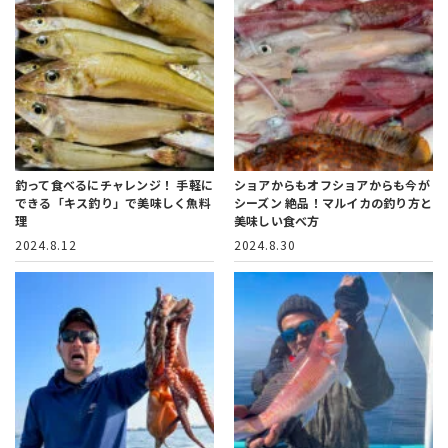
釣って食べるにチャレンジ！
手軽に
ショアからもオフショアからも今が
できる「キス釣り」で美味しく魚料
シーズン
絶品！マルイカの釣り方と
理
美味しい食べ方
2024.8.12
2024.8.30