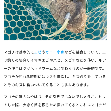
マゴチ
は基本的に
エビ
や
カニ、小魚
などを捕食していて、エ
サ釣りの場合サイマキエビやハゼ、メゴチなどを使い、ルア
ーの場合はジグヘッドワームなどでねらうのが一般的です。
マゴチが釣れる時期にはキスも接岸し、キス釣りをしている
とその
キスに食いついてくる
ことも多々あります。
マゴチの魅力はやはり、その
引き
ではないでしょうか。ヒッ
トした際、大きく首を振るため慣れてくるとこれはマゴチだ