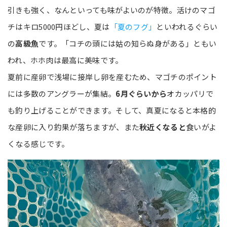
引きも強く、なんといっても味がよいのが特徴。活けのマゴ
チはキロ5000円ほどし、夏は
「夏のフグ」
といわれるぐらい
の
高級魚
です。「コチの頭には姑の知らぬ身がある」ともい
われ、ホホ肉は最高に美味です。
夏前に産卵で浅場に接岸し卵を産むため、マゴチのポイント
には多数のアングラーが集結。
6月ぐらいから
オカッパリで
も釣り上げることができます。そして、真夏になると本格的
な産卵に入り釣果が落ちますが、また
秋近くなると
食いがよ
くなる感じです。