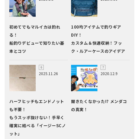
初めてでもマルイカは釣れ
100均アイテムで釣りギア
る！
DIY！
船釣りデビューで知りたい基
カスタム＆快適収納！フッ
本とコツ
ク・ルアーケースのアイデア
2025.11.26
2020.12.9
ハーフヒッチもエンドノット
聞きたくなかった!? メンダコ
も不要！
の真実！
もうスッポ抜けない！手早く
確実に結べる「イージーSCノ
ット」