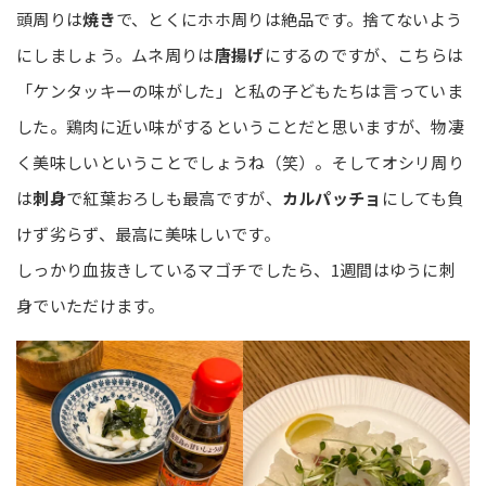
頭周りは
焼き
で、とくにホホ周りは絶品です。捨てないよう
にしましょう。ムネ周りは
唐揚げ
にするのですが、こちらは
「ケンタッキーの味がした」と私の子どもたちは言っていま
した。鶏肉に近い味がするということだと思いますが、物凄
く美味しいということでしょうね（笑）。そしてオシリ周り
は
刺身
で紅葉おろしも最高ですが、
カルパッチョ
にしても負
けず劣らず、最高に美味しいです。
しっかり血抜きしているマゴチでしたら、1週間はゆうに刺
身でいただけます。