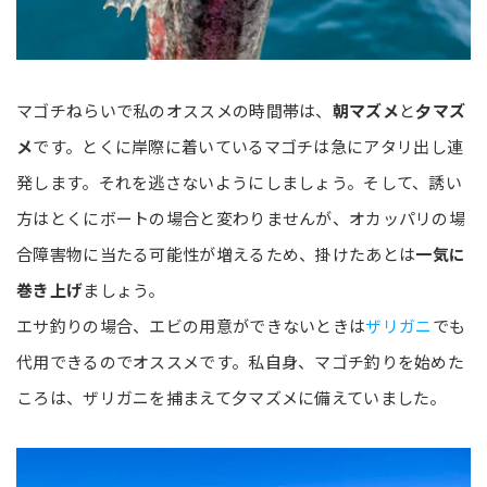
マゴチねらいで私のオススメの時間帯は、
朝マズメ
と
夕マズ
メ
です。とくに岸際に着いているマゴチは急にアタリ出し連
発します。それを逃さないようにしましょう。そして、誘い
方はとくにボートの場合と変わりませんが、オカッパリの場
合障害物に当たる可能性が増えるため、掛けたあとは
一気に
巻き上げ
ましょう。
エサ釣りの場合、エビの用意ができないときは
ザリガニ
でも
代用できるのでオススメです。私自身、マゴチ釣りを始めた
ころは、ザリガニを捕まえて夕マズメに備えていました。