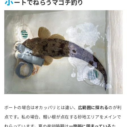
ボ
ートでねらうマゴチ釣り
ボートの場合はオカッパリとは違い、
広範囲に探れる
のが利
点です。私の場合、軽い根が点在する砂地エリアをメインで
ねらっています。夏の産卵時期は
一箇所に固まっている
た