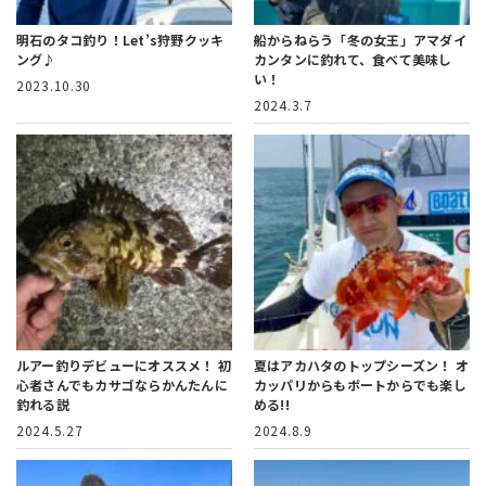
明石のタコ釣り！Let’s狩野クッキ
船からねらう「冬の女王」アマダイ
ング♪
カンタンに釣れて、食べて美味し
い！
2023.10.30
2024.3.7
ルアー釣りデビューにオススメ！
初
夏はアカハタのトップシーズン！
オ
心者さんでもカサゴならかんたんに
カッパリからもボートからでも楽し
釣れる説
める!!
2024.5.27
2024.8.9