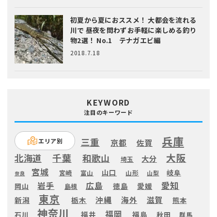
初夏から夏におススメ！ 大都会を流れる
川で 昼夜を問わずお手軽に楽しめる釣り
物2選！ No.1 テナガエビ編
2018.7.18
KEYWORD
注目のキーワード
兵庫
三重
エリア別
京都
佐賀
大阪
千葉
北海道
和歌山
大分
埼玉
宮城
山口
岐阜
宮崎
富山
山形
山梨
奈良
愛知
広島
岩手
徳島
愛媛
岡山
島根
東京
滋賀
沖縄
海外
新潟
栃木
熊本
神奈川
福岡
福井
福島
秋田
石川
群馬