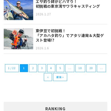
エサ釣り師がどハマり！
初挑戦の東京湾サワラキャスティング
2026.1.27
東伊豆で初挑戦！
「アカハタ釣り」でアタリ連発＆大型ゲ
スト登場!?
2026.1.6
1 / 22
1
2
3
4
5
...
10
20
...
»
最後 »
RANKING