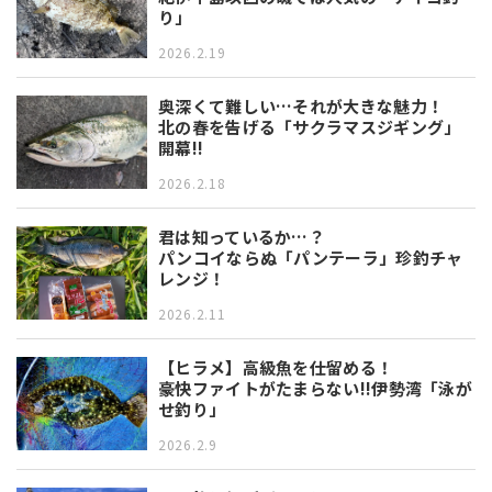
り」
2026.2.19
奥深くて難しい…それが大きな魅力！
北の春を告げる「サクラマスジギング」
開幕!!
2026.2.18
君は知っているか…？
パンコイならぬ「パンテーラ」珍釣チャ
レンジ！
2026.2.11
【ヒラメ】高級魚を仕留める！
豪快ファイトがたまらない!!伊勢湾「泳が
せ釣り」
2026.2.9