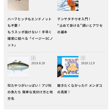
ハーフヒッチもエンドノット
テンヤタチウオ入門！
も不要！
“止めて掛ける”誘いとアワセ
もうスッポ抜けない！手早く
の基本
確実に結べる「イージーSCノ
ット」
2016.8.20
2020.12.9
似たやつがいっぱい！アジ科
聞きたくなかった!? メンダコ
の魚たち 簡単な見分け方と地
の真実！
方名