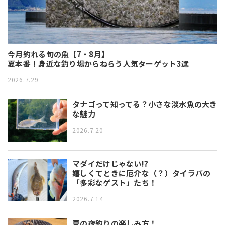
今月釣れる旬の魚【7・8月】
夏本番！身近な釣り場からねらう人気ターゲット3選
2026.7.29
タナゴって知ってる？小さな淡水魚の大き
な魅力
2026.7.20
マダイだけじゃない!?
嬉しくてときに厄介な（？）タイラバの
「多彩なゲスト」たち！
2026.7.14
夏の夜釣りの楽しみ方！