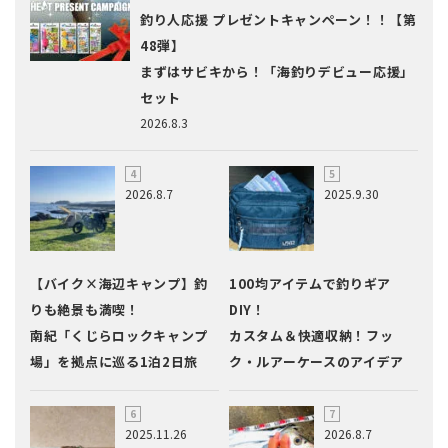
釣り人応援 プレゼントキャンペーン！！【第
48弾】
まずはサビキから！「海釣りデビュー応援」
セット
2026.8.3
2026.8.7
2025.9.30
【バイク×海辺キャンプ】釣
100均アイテムで釣りギア
りも絶景も満喫！
DIY！
南紀「くじらロックキャンプ
カスタム＆快適収納！フッ
場」を拠点に巡る1泊2日旅
ク・ルアーケースのアイデア
2025.11.26
2026.8.7