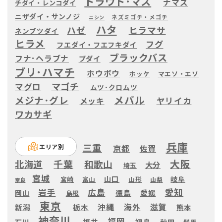
トラウト･マス
ナマズ
チダイ・レンコダイ
ニザダイ・サンノジ
ネズミゴチ・メゴチ
ニシン
ハタ
ヒラマサ
ハゼ
ネンブツダイ
ヒラメ
フグ
フエダイ・フエフキダイ
ブラックバス
フナ･ヘラブナ
ブダイ
ブリ･ハマチ
ホウボウ
ホッケ
マエソ・エソ
マゴチ
マグロ
ムツ･クロムツ
メバル
メジナ･グレ
ヤリイカ
メッキ
ワカサギ
兵庫
三重
エリア別
京都
佐賀
大阪
千葉
北海道
和歌山
大分
埼玉
宮城
山口
岐阜
宮崎
富山
山形
山梨
奈良
愛知
広島
岩手
徳島
愛媛
岡山
島根
東京
滋賀
沖縄
海外
新潟
栃木
熊本
神奈川
福岡
福井
福島
秋田