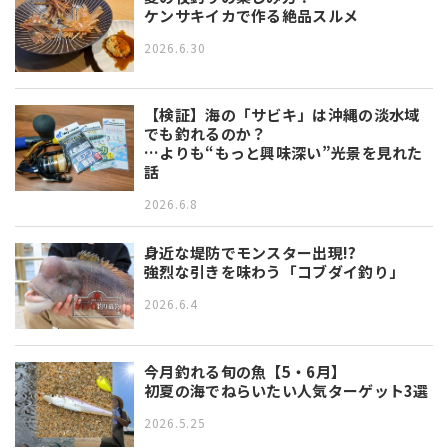
ケンサキイカで作る絶品スルメ
2026.6.30
【検証】海の「サビキ」は沖縄の淡水域
でも釣れるのか？
…よりも“もっと興味深い”光景を見れた
話
2026.6.8
身近な堤防でモンスター出現!?
強烈な引きを味わう「コブダイ釣り」
2026.6.4
今月釣れる旬の魚【5・6月】
初夏の海でねらいたい人気ターゲット3選
2026.5.25