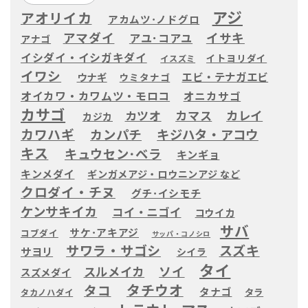
アジ
アオリイカ
アカムツ･ノドグロ
アマダイ
イサキ
アユ･コアユ
アナゴ
イシダイ・イシガキダイ
イトヨリダイ
イスズミ
イワシ
エビ・テナガエビ
ウナギ
ウミタナゴ
オイカワ・カワムツ・モロコ
オニカサゴ
カサゴ
カツオ
カマス
カレイ
カジカ
カワハギ
カンパチ
キジハタ・アコウ
キス
キュウセン･ベラ
キンギョ
キンメダイ
ギンガメアジ・ロウニンアジ など
クロダイ・チヌ
グチ･イシモチ
ケンサキイカ
コイ・ニゴイ
コウイカ
サバ
サケ･アキアジ
コブダイ
サッパ・コノシロ
サワラ・サゴシ
スズキ
サヨリ
シイラ
タイ
ソイ
スルメイカ
スズメダイ
タチウオ
タコ
タナゴ
タラ
タカノハダイ