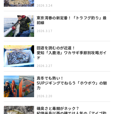
2026.3.24
東京湾春の新定番！「トラフグ釣り」最
前線
2026.3.17
回遊を読むのが近道！
愛知「入鹿池」ワカサギ季節別攻略ガイ
ド
2026.2.27
真冬でも熱い！
SUPジギングでねらう「ホウボウ」の魅
力
2026.2.20
磯臭さと毒棘がネック？
紀伊半島以西の磯では人気の「アイゴ釣