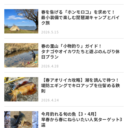
春を告げる「ホンモロコ」を求めて！
最小装備で楽しむ琵琶湖キャンプとバイ
ク旅
2026.5.15
春の里山「小物釣り」ガイド！
タナゴやオイカワたちと遊ぶのんびり休
日プラン
2026.4.28
【春アオリイカ攻略】潮を読んで待つ！
堤防エギングでキロアップを仕留める鉄
則
2026.4.24
今月釣れる旬の魚【3・4月】
早春から春にねらいたい人気ターゲット3
選