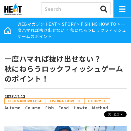
WEBマガジン HEAT
>
STORY
>
FISHING HOW TO
>
一
度ハマれば抜け出せない？ 秋にねらうロックフィッシュ
ゲームのポイント！
一度ハマれば抜け出せない？
秋にねらうロックフィッシュゲーム
のポイント！
2023.12.13
FISH＆KNOWLEDGE
FISHING HOW TO
GOURMET
Autumn
Column
Fish
Food
Howto
Method