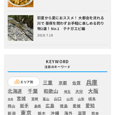
初夏から夏におススメ！ 大都会を流れる
川で 昼夜を問わずお手軽に楽しめる釣り
物2選！ No.1 テナガエビ編
2018.7.18
KEYWORD
注目のキーワード
兵庫
三重
エリア別
京都
佐賀
大阪
千葉
北海道
和歌山
大分
埼玉
宮城
山口
岐阜
宮崎
富山
山形
山梨
奈良
愛知
広島
岩手
徳島
愛媛
岡山
島根
東京
滋賀
沖縄
海外
新潟
栃木
熊本