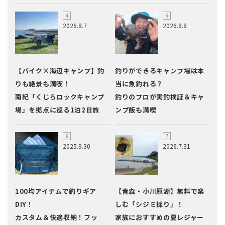
2026.8.7
2026.8.8
【バイク×海辺キャンプ】釣
釣りができるキャンプ場は本
りも絶景も満喫！
当に魚釣れる？
南紀「くじらロックキャンプ
釣りのプロが実釣検証＆キャ
場」を拠点に巡る1泊2日旅
ンプ飯も満喫
2025.9.30
2026.7.31
100均アイテムで釣りギア
【青森・小川原湖】無料で楽
DIY！
しむ「シジミ採り」！
カスタム＆快適収納！フッ
家族におすすめの夏レジャー