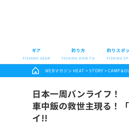
ギア
釣り方
釣りスポ
FISHING GEAR
FISHING HOW TO
FISHING S
WEBマガジン HEAT
>
STORY
>
CAMP＆O
日本一周バンライフ！
車中飯の救世主現る！「HOR
イ!!