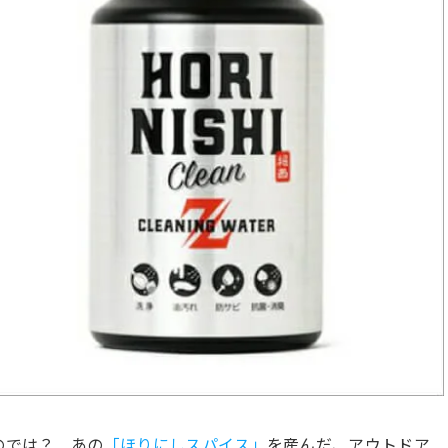
のでは？ あの
「ほりにしスパイス」
を産んだ、アウトドア