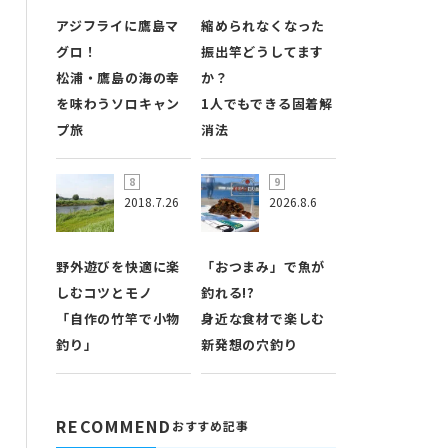
アジフライに鷹島マ
縮められなくなった
グロ！
振出竿どうしてます
松浦・鷹島の海の幸
か？
を味わうソロキャン
1人でもできる固着解
プ旅
消法
2018.7.26
2026.8.6
野外遊びを快適に楽
「おつまみ」で魚が
しむコツとモノ
釣れる!?
「自作の竹竿で小物
身近な食材で楽しむ
釣り」
新発想の穴釣り
RECOMMEND
おすすめ記事