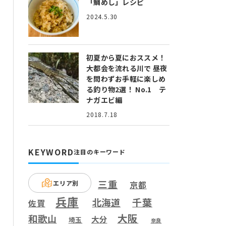
「鯛めし」レシピ
2024.5.30
初夏から夏におススメ！
大都会を流れる川で 昼夜
を問わずお手軽に楽しめ
る釣り物2選！ No.1 テ
ナガエビ編
2018.7.18
KEYWORD
注目のキーワード
三重
エリア別
京都
兵庫
千葉
北海道
佐賀
大阪
和歌山
大分
埼玉
奈良