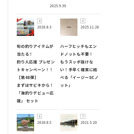
2025.9.30
2026.8.3
2025.11.26
旬の釣りアイテムが
ハーフヒッチもエン
当たる！
ドノットも不要！
釣り人応援 プレゼン
もうスッポ抜けな
トキャンペーン！！
い！手早く確実に結
【第48弾】
べる「イージーSCノ
まずはサビキから！
ット」
「海釣りデビュー応
援」 セット
2026.8.5
2021.5.20