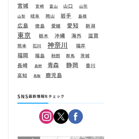
宮城
山口
宮崎
富山
山形
岩手
岐阜
岡山
島根
山梨
愛知
広島
徳島
愛媛
新潟
東京
滋賀
沖縄
海外
栃木
神奈川
福井
熊本
石川
福岡
福島
秋田
茨城
群馬
静岡
青森
長崎
香川
長野
鹿児島
高知
鳥取
SNS
最新情報をチェック