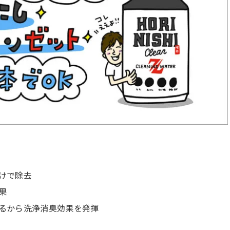
けで除去
果
るから洗浄消臭効果を発揮