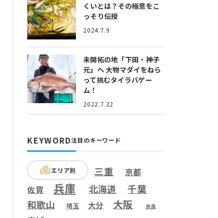
くいとは？
その極意をこ
っそり伝授
2024.7.9
未開拓の地「下田・神子
元」へ
大物マダイをねら
って挑むタイラバゲー
ム！
2022.7.22
KEYWORD
注目のキーワード
三重
エリア別
京都
兵庫
千葉
北海道
佐賀
大阪
和歌山
大分
埼玉
奈良