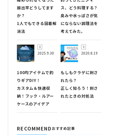
振出竿どうしてます
ス、どう料理する？
か？
臭みや水っぽさが気
1人でもできる固着解
にならない調理法を
消法
考えてみた。
2025.9.30
2020.8.19
100均アイテムで釣
もしもクラゲに刺さ
りギアDIY！
れたら？
カスタム＆快適収
正しく知ろう！刺さ
納！フック・ルアー
れたときの対処法
ケースのアイデア
RECOMMEND
おすすめ記事