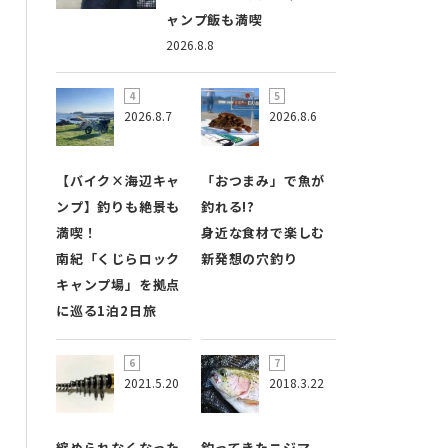
ャンプ飯も満喫
2026.8.8
2026.8.7
2026.8.6
【バイク×海辺キャ
「おつまみ」で魚が
ンプ】釣りも絶景も
釣れる!?
満喫！
身近な食材で楽しむ
南紀「くじらロック
新発想の穴釣り
キャンプ場」を拠点
に巡る1泊2日旅
2021.5.20
2018.3.22
縮められなくなった
釣ってきたニジマ