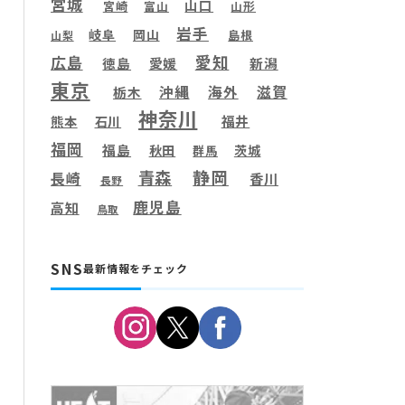
宮城
山口
宮崎
富山
山形
岩手
岐阜
岡山
島根
山梨
愛知
広島
徳島
愛媛
新潟
東京
滋賀
沖縄
海外
栃木
神奈川
福井
熊本
石川
福岡
福島
秋田
茨城
群馬
静岡
青森
長崎
香川
長野
鹿児島
高知
鳥取
SNS
最新情報をチェック