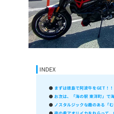
INDEX
●
まずは徳島で阿波牛をGET！！
●
お次は、「海の駅 東洋町」で海
●
ノスタルジックな趣のある「む
●
夜の肴アオリイカをねらって、