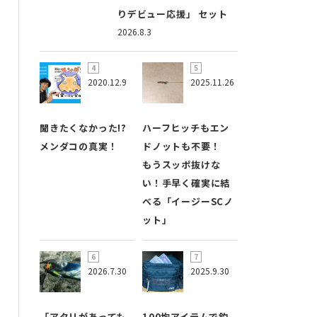
りデビュー応援」 セット
2026.8.3
2020.12.9
2025.11.26
聞きたくなかった!?
ハーフヒッチもエン
メンダコの真実！
ドノットも不要！
もうスッポ抜けな
い！手早く確実に結
べる「イージーSCノ
ット」
2026.7.30
2025.9.30
「アタリがあっても
100均アイテムで釣