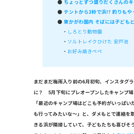
●
ちょっとずつ盛りだくさんのキ
●
テントから3秒で浜!? 釣りも
●
東かがわ圏内 そばには子ども
・
しろとり動物園
・
ソルトレイクひけた 安戸池
・
お好み焼きペペ
まだまだ梅雨入り前の6月初旬、インスタグ
に？ 5月下旬にプレオープンしたキャンプ
「最近のキャンプ場はどこも予約がいっぱい
も行ってみたいな～」と、ダメもとで連絡を
きる浜が隣接していて、子どもたちも喜びそ