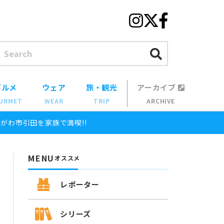
グルメ
ウェア
旅・観光
アーカイブ
URMET
WEAR
TRIP
ARCHIVE
がわ市引田を家族で満喫!!
MENU
オススメ
レポーター
シリーズ