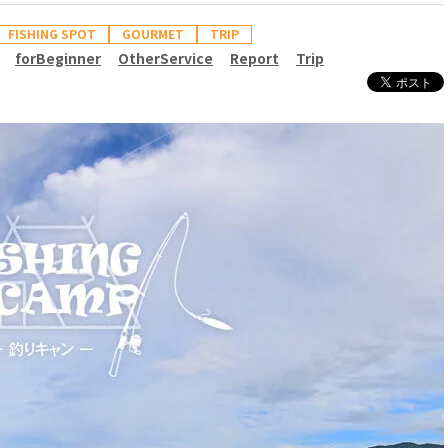
FISHING SPOT
GOURMET
TRIP
forBeginner
OtherService
Report
Trip