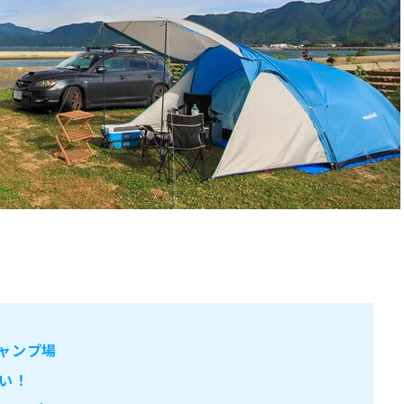
ャンプ場
い！