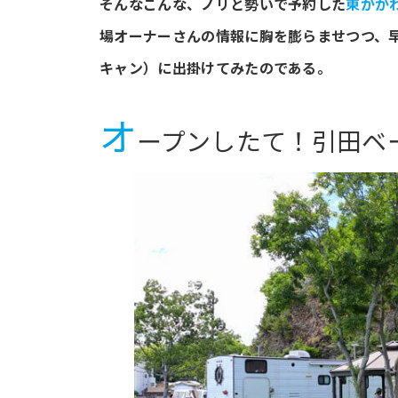
そんなこんな、ノリと勢いで予約した
東かが
場オーナーさんの情報に胸を膨らませつつ、
キャン）に出掛けてみたのである。
オ
ープンしたて！引田ベ