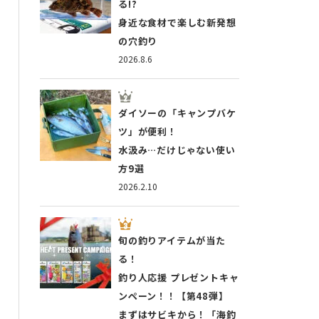
る!?
身近な食材で楽しむ新発想
の穴釣り
2026.8.6
ダイソーの「キャンプバケ
ツ」が便利！
水汲み…だけじゃない使い
方9選
2026.2.10
旬の釣りアイテムが当た
る！
釣り人応援 プレゼントキャ
ンペーン！！【第48弾】
まずはサビキから！「海釣