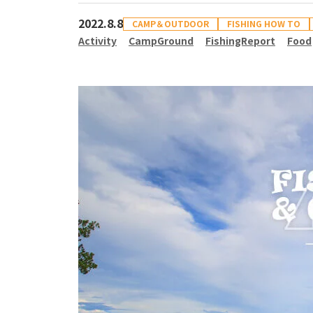
2022.8.8
CAMP＆OUTDOOR
FISHING HOW TO
Activity
CampGround
FishingReport
Food