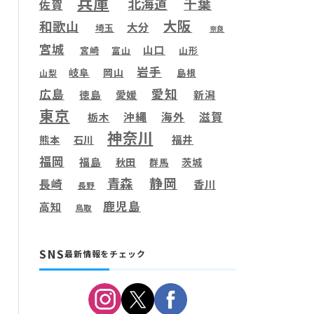
兵庫
千葉
北海道
佐賀
大阪
和歌山
大分
埼玉
奈良
宮城
山口
宮崎
富山
山形
岩手
岐阜
岡山
島根
山梨
愛知
広島
徳島
愛媛
新潟
東京
滋賀
沖縄
海外
栃木
神奈川
福井
熊本
石川
福岡
福島
秋田
茨城
群馬
静岡
青森
長崎
香川
長野
鹿児島
高知
鳥取
SNS
最新情報をチェック