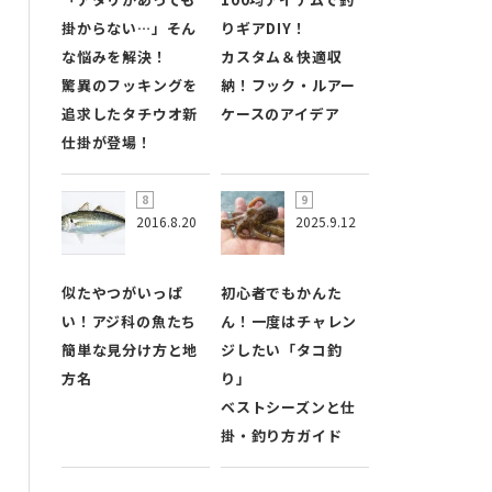
掛からない…」そん
りギアDIY！
な悩みを解決！
カスタム＆快適収
驚異のフッキングを
納！フック・ルアー
追求したタチウオ新
ケースのアイデア
仕掛が登場！
2016.8.20
2025.9.12
似たやつがいっぱ
初心者でもかんた
い！アジ科の魚たち
ん！一度はチャレン
簡単な見分け方と地
ジしたい「タコ釣
方名
り」
ベストシーズンと仕
掛・釣り方ガイド