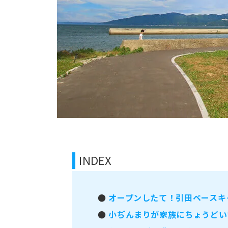
INDEX
●
オープンしたて！引田ベースキ
●
小ぢんまりが家族にちょうどい