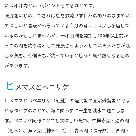
には和井内というポイントもあるほどです。
渓流をはじめ、できれば魚を放流せず自然のありのままでい
てほしいと普段から思っている自分の考えとは少し矛盾して
いるのかもしれませんが、十和田湖を開拓し100年以上前か
らこの湖を釣り場として発展させようとしていた人たちが残
した魚を、今僕たちが釣っていると思うと胸が熱くなるもの
があります。
ヒ
メマスとベニザケ
ヒメマスとは
ベニザケ
（紅鮭）の陸封型や湖沼残留型と呼ば
れるタイプのことで、海に降らずに一生を淡水で過ごしま
す。ベニザケ同様にとても美味しい魚で、中禅寺湖・湯の湖
（栃木）、芦ノ湖（神奈川県）、青木湖（長野県）、西湖・