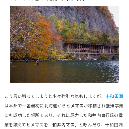
こう言い切ってしまうと少々強引な気もしますが、
十和田湖
は本州で一番最初に北海道から
ヒメマス
が移植され養殖事業
にも成功した場所であり、それに尽力した和井内貞行氏の偉
業を讃えてヒメマスを
「和井内マス」
と呼んだり、十和田湖