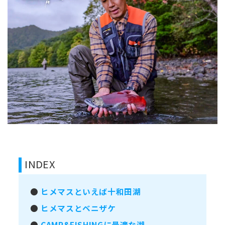
INDEX
●
ヒメマスといえば十和田湖
●
ヒメマスとベニザケ
●
CAMP&FISHINGに最適な湖