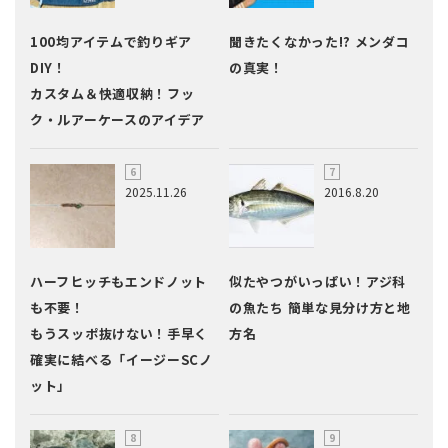
100均アイテムで釣りギア
聞きたくなかった!? メンダコ
DIY！
の真実！
カスタム＆快適収納！フッ
ク・ルアーケースのアイデア
2025.11.26
2016.8.20
ハーフヒッチもエンドノット
似たやつがいっぱい！アジ科
も不要！
の魚たち 簡単な見分け方と地
もうスッポ抜けない！手早く
方名
確実に結べる「イージーSCノ
ット」