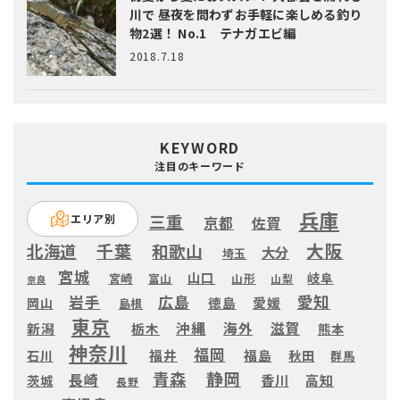
川で 昼夜を問わずお手軽に楽しめる釣り
物2選！ No.1 テナガエビ編
2018.7.18
KEYWORD
注目のキーワード
兵庫
三重
エリア別
京都
佐賀
大阪
千葉
北海道
和歌山
大分
埼玉
宮城
山口
岐阜
宮崎
富山
山形
山梨
奈良
愛知
広島
岩手
徳島
愛媛
岡山
島根
東京
滋賀
沖縄
海外
新潟
栃木
熊本
神奈川
福岡
福井
福島
秋田
石川
群馬
静岡
青森
長崎
高知
香川
茨城
長野