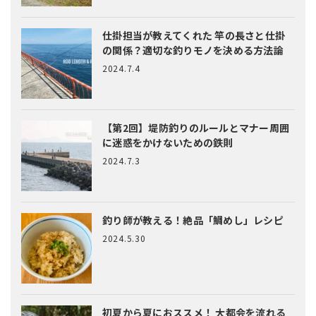
仕掛担当が教えてくれた
竿の長さと仕掛
の関係？適切な釣りモノを決める方法論
2024.7.4
【第2回】堤防釣りのルールとマナー
周囲
に迷惑をかけないための鉄則
2024.7.3
釣り師が教える！絶品「鯛めし」レシピ
2024.5.30
初夏から夏におススメ！ 大都会を流れる