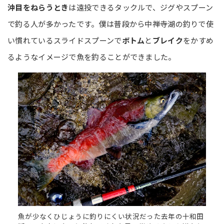
沖目をねらうとき
は遠投できるタックルで、ジグやスプーン
で釣る人が多かったです。僕は普段から中禅寺湖の釣りで使
い慣れているスライドスプーンで
ボトム
と
ブレイク
をかすめ
るようなイメージで魚を釣ることができました。
魚が少なくひじょうに釣りにくい状況だった去年の十和田