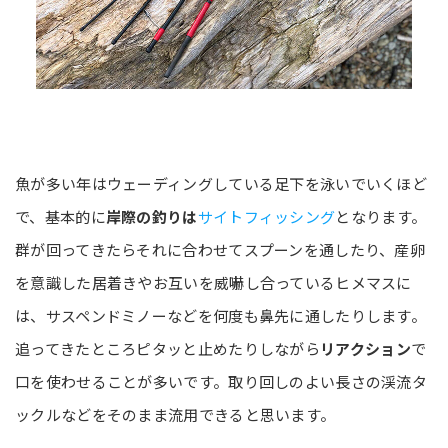
魚が多い年はウェーディングしている足下を泳いでいくほど
で、基本的に
岸際の釣りは
サイトフィッシング
となります。
群が回ってきたらそれに合わせてスプーンを通したり、産卵
を意識した居着きやお互いを威嚇し合っているヒメマスに
は、サスペンドミノーなどを何度も鼻先に通したりします。
追ってきたところピタッと止めたりしながら
リアクション
で
口を使わせることが多いです。取り回しのよい長さの渓流タ
ックルなどをそのまま流用できると思います。