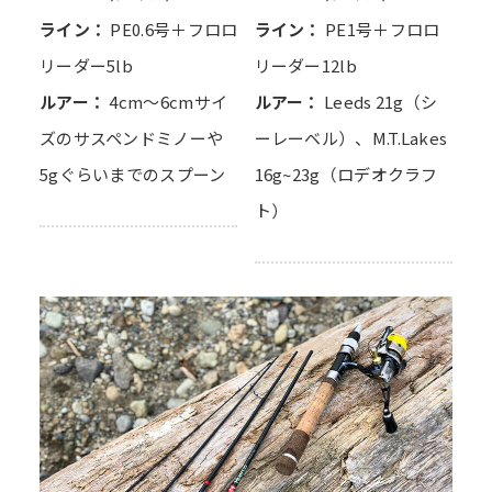
ライン：
PE0.6号＋フロロ
ライン：
PE1号＋フロロ
リーダー5lb
リーダー12lb
ルアー：
4cm～6cmサイ
ルアー：
Leeds 21g（シ
ズのサスペンドミノーや
ーレーベル）、M.T.Lakes
5gぐらいまでのスプーン
16g~23g（ロデオクラフ
ト）