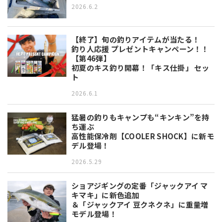
2026.6.2
【終了】旬の釣りアイテムが当たる！
釣り人応援 プレゼントキャンペーン！！
【第46弾】
初夏のキス釣り開幕！「キス仕掛」 セッ
ト
2026.6.1
猛暑の釣りもキャンプも“キンキン”を持
ち運ぶ
高性能保冷剤【COOLER SHOCK】に新モ
デル登場！
2026.5.29
ショアジギングの定番「ジャックアイ マ
キマキ」に新色追加
＆「ジャックアイ 豆クネクネ」に重量増
モデル登場！