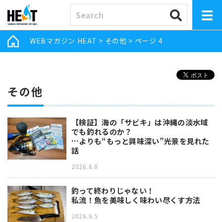
WEBマガジン HEAT
>
その他
>
ページ 4
その他
【検証】海の「サビキ」は沖縄の淡水域
でも釣れるのか？
…よりも“もっと興味深い”光景を見れた
話
2026.6.8
釣って終わりじゃない！
私流！魚を美味しく味わい尽くす方法
2026.6.5