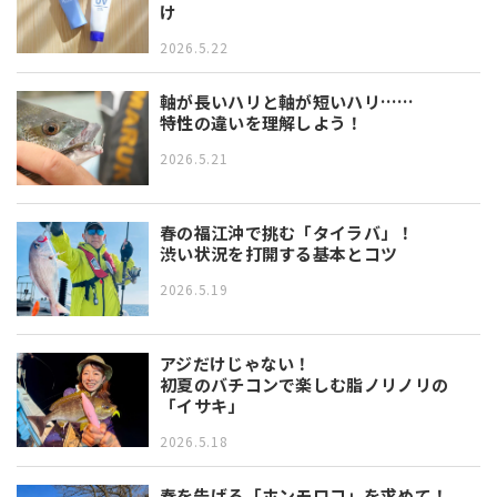
け
2026.5.22
軸が長いハリと軸が短いハリ……
特性の違いを理解しよう！
2026.5.21
春の福江沖で挑む「タイラバ」！
渋い状況を打開する基本とコツ
2026.5.19
アジだけじゃない！
初夏のバチコンで楽しむ脂ノリノリの
「イサキ」
2026.5.18
春を告げる「ホンモロコ」を求めて！