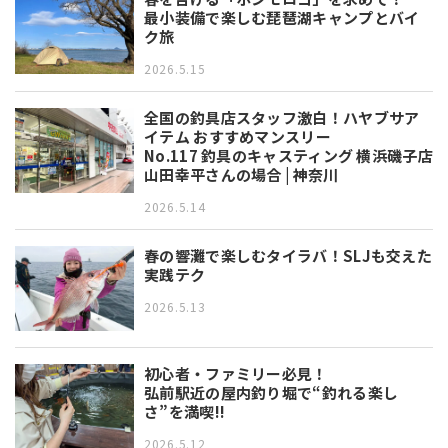
最小装備で楽しむ琵琶湖キャンプとバイ
ク旅
2026.5.15
全国の釣具店スタッフ激白！ハヤブサア
イテム おすすめマンスリー
No.117 釣具のキャスティング 横浜磯子店
山田幸平さんの場合 | 神奈川
2026.5.14
春の響灘で楽しむタイラバ！SLJも交えた
実践テク
2026.5.13
初心者・ファミリー必見！
弘前駅近の屋内釣り堀で“釣れる楽し
さ”を満喫!!
2026.5.12