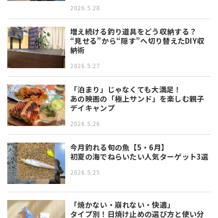
2026.5.28
増え続ける釣り道具をどう収納する？
“見せる”から“隠す”へ切り替えたDIY収
納術
2026.5.27
「泊まり」じゃなくても大満足！
あの映画の「極上サンド」を楽しむ親子
デイキャンプ
2026.5.26
今月釣れる旬の魚【5・6月】
初夏の海でねらいたい人気ターゲット3選
2026.5.25
「焼かない・崩れない・快適」
タイプ別！日焼け止めの選び方と使い分