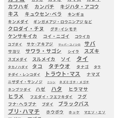
カワハギ
カンパチ
キジハタ・アコウ
キス
キュウセン･ベラ
キンギョ
キンメダイ
ギンガメアジ・ロウニンアジ など
クロダイ・チヌ
グチ･イシモチ
ケンサキイカ
コイ・ニゴイ
コウイカ
サバ
サケ･アキアジ
コブダイ
サッパ・コノシロ
サワラ・サゴシ
スズキ
サヨリ
シイラ
タイ
ソイ
スルメイカ
スズメダイ
タチウオ
タコ
タナゴ
タラ
タカノハダイ
トラウト･マス
ナマズ
チダイ・レンコダイ
ニザダイ・サンノジ
ネズミゴチ・メゴチ
ニシン
ハタ
ハゼ
ヒラマサ
ネンブツダイ
ヒラメ
フグ
フエダイ・フエフキダイ
ブラックバス
フナ･ヘラブナ
ブダイ
ブリ･ハマチ
ホウボウ
ホッケ
マエソ・エソ