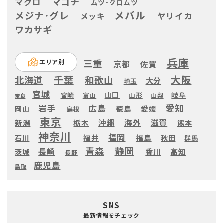
マゴチ
マグロ
ムツ･クロムツ
メバル
メジナ･グレ
ヤリイカ
メッキ
ワカサギ
兵庫
三重
エリア別
京都
佐賀
大阪
千葉
北海道
和歌山
大分
埼玉
宮城
山口
岐阜
宮崎
富山
山形
山梨
奈良
愛知
広島
岩手
徳島
愛媛
岡山
島根
東京
滋賀
沖縄
海外
新潟
栃木
熊本
神奈川
福岡
福井
福島
秋田
石川
群馬
静岡
青森
長崎
高知
香川
茨城
長野
鹿児島
鳥取
SNS
最新情報をチェック