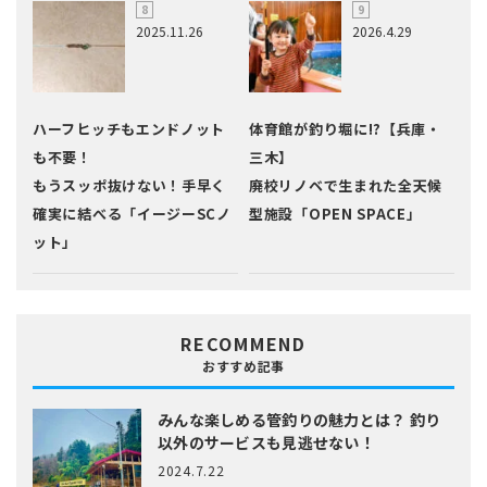
2025.11.26
2026.4.29
ハーフヒッチもエンドノット
体育館が釣り堀に!?【兵庫・
も不要！
三木】
もうスッポ抜けない！手早く
廃校リノベで生まれた全天候
確実に結べる「イージーSCノ
型施設「OPEN SPACE」
ット」
RECOMMEND
おすすめ記事
みんな楽しめる管釣りの魅力とは？
釣り
以外のサービスも見逃せない！
2024.7.22