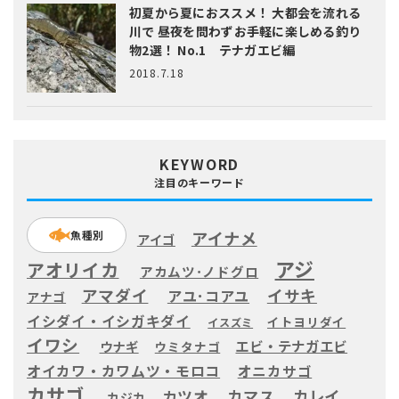
初夏から夏におススメ！ 大都会を流れる
川で 昼夜を問わずお手軽に楽しめる釣り
物2選！ No.1 テナガエビ編
2018.7.18
KEYWORD
注目のキーワード
アイナメ
魚種別
アイゴ
アジ
アオリイカ
アカムツ･ノドグロ
アマダイ
イサキ
アユ･コアユ
アナゴ
イシダイ・イシガキダイ
イトヨリダイ
イスズミ
イワシ
エビ・テナガエビ
ウナギ
ウミタナゴ
オイカワ・カワムツ・モロコ
オニカサゴ
カサゴ
カツオ
カマス
カレイ
カジカ