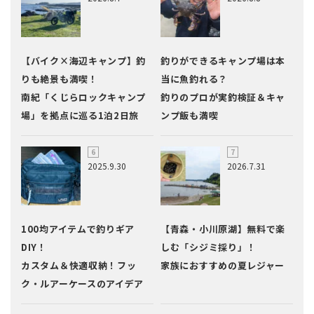
【バイク×海辺キャンプ】釣
釣りができるキャンプ場は本
りも絶景も満喫！
当に魚釣れる？
南紀「くじらロックキャンプ
釣りのプロが実釣検証＆キャ
場」を拠点に巡る1泊2日旅
ンプ飯も満喫
2025.9.30
2026.7.31
100均アイテムで釣りギア
【青森・小川原湖】無料で楽
DIY！
しむ「シジミ採り」！
カスタム＆快適収納！フッ
家族におすすめの夏レジャー
ク・ルアーケースのアイデア