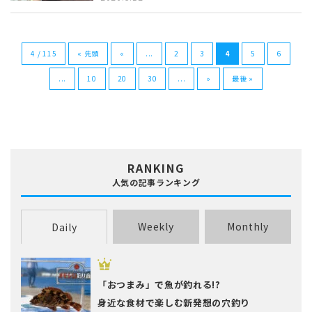
4 / 115
« 先頭
«
...
2
3
4
5
6
...
10
20
30
...
»
最後 »
RANKING
人気の記事ランキング
Weekly
Monthly
Daily
「おつまみ」で魚が釣れる!?
身近な食材で楽しむ新発想の穴釣り