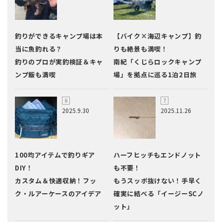
釣りができるキャンプ場は本
【バイク×海辺キャンプ】釣
当に魚釣れる？
りも絶景も満喫！
釣りのプロが実釣検証＆キャ
南紀「くじらロックキャンプ
ンプ飯も満喫
場」を拠点に巡る1泊2日旅
2025.9.30
2025.11.26
100均アイテムで釣りギア
ハーフヒッチもエンドノット
DIY！
も不要！
カスタム＆快適収納！フッ
もうスッポ抜けない！手早く
ク・ルアーケースのアイデア
確実に結べる「イージーSCノ
ット」