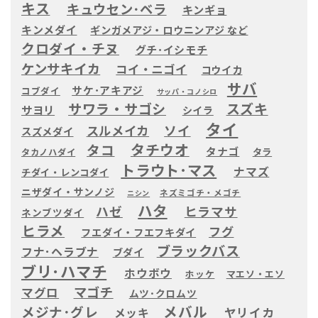
キス
キュウセン･ベラ
キンギョ
キンメダイ
ギンガメアジ・ロウニンアジ など
クロダイ・チヌ
グチ･イシモチ
ケンサキイカ
コイ・ニゴイ
コウイカ
サバ
サケ･アキアジ
コブダイ
サッパ・コノシロ
サワラ・サゴシ
スズキ
サヨリ
シイラ
タイ
ソイ
スルメイカ
スズメダイ
タチウオ
タコ
タナゴ
タラ
タカノハダイ
トラウト･マス
ナマズ
チダイ・レンコダイ
ニザダイ・サンノジ
ネズミゴチ・メゴチ
ニシン
ハタ
ハゼ
ヒラマサ
ネンブツダイ
ヒラメ
フグ
フエダイ・フエフキダイ
ブラックバス
フナ･ヘラブナ
ブダイ
ブリ･ハマチ
ホウボウ
ホッケ
マエソ・エソ
マゴチ
マグロ
ムツ･クロムツ
メバル
メジナ･グレ
ヤリイカ
メッキ