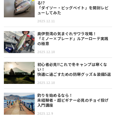
る!?
「ダイソー・ビッグベイト」を開封レビ
ューしてみた
2025.12.11
奥伊勢湾の気まぐれサワラ攻略！
「ミノー×ブレード」ルアーローテ実践
の極意
2025.12.10
初心者必見!!これで冬キャンプは寒くな
い！
快適に過ごすための防寒グッズ＆装備5選
2025.12.10
釣りを始めるなら！
未経験者・超ビギナー必見のチョイ投げ
入門講座
2025.12.9