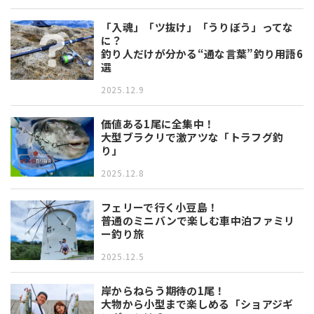
「入魂」「ツ抜け」「うりぼう」ってな
に？
釣り人だけが分かる“通な言葉”釣り用語6
選
2025.12.9
価値ある1尾に全集中！
大型ブラクリで激アツな「トラフグ釣
り」
2025.12.8
フェリーで行く小豆島！
普通のミニバンで楽しむ車中泊ファミリ
ー釣り旅
2025.12.5
岸からねらう期待の1尾！
大物から小型まで楽しめる「ショアジギ