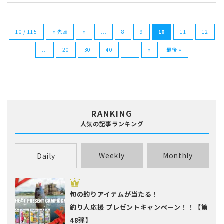
10 / 115
« 先頭
«
...
8
9
10
11
12
...
20
30
40
...
»
最後 »
RANKING
人気の記事ランキング
Weekly
Monthly
Daily
旬の釣りアイテムが当たる！
釣り人応援 プレゼントキャンペーン！！【第
48弾】