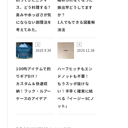
ス、どう料理する？
振出竿どうしてます
臭みや水っぽさが気
か？
にならない調理法を
1人でもできる固着解
考えてみた。
消法
2025.9.30
2025.11.26
100均アイテムで釣
ハーフヒッチもエン
りギアDIY！
ドノットも不要！
カスタム＆快適収
もうスッポ抜けな
納！フック・ルアー
い！手早く確実に結
ケースのアイデア
べる「イージーSCノ
ット」