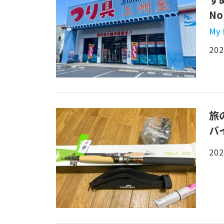
N
My
202
旅
バ
202