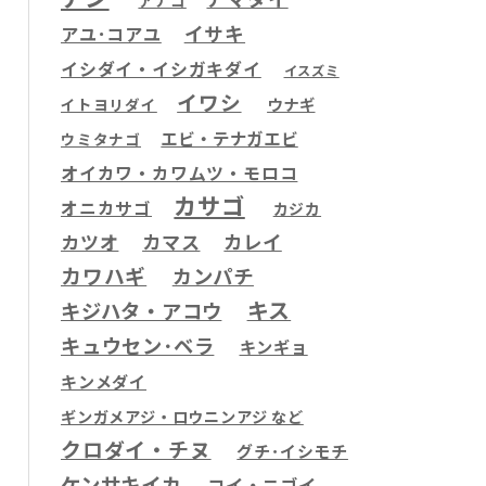
アナゴ
イサキ
アユ･コアユ
イシダイ・イシガキダイ
イスズミ
イワシ
ウナギ
イトヨリダイ
エビ・テナガエビ
ウミタナゴ
オイカワ・カワムツ・モロコ
カサゴ
オニカサゴ
カジカ
カツオ
カマス
カレイ
カワハギ
カンパチ
キス
キジハタ・アコウ
キュウセン･ベラ
キンギョ
キンメダイ
ギンガメアジ・ロウニンアジ など
クロダイ・チヌ
グチ･イシモチ
ケンサキイカ
コイ・ニゴイ