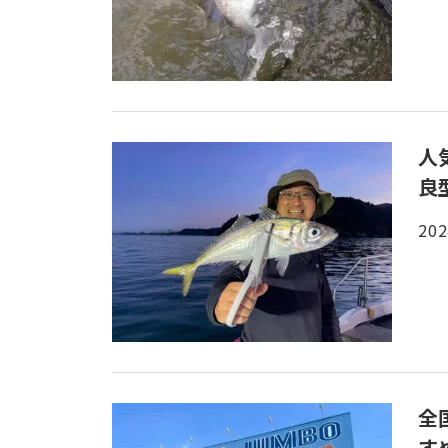
人
良
202
全
す