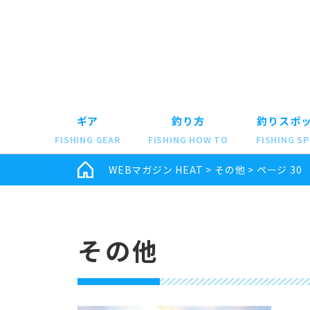
ギア
釣り方
釣りスポ
FISHING GEAR
FISHING HOW TO
FISHING S
WEBマガジン HEAT
>
その他
>
ページ 30
その他