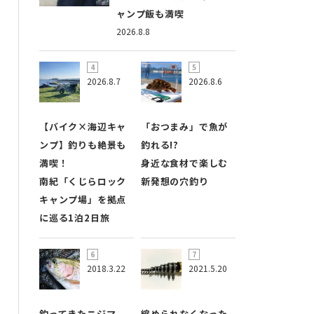
ャンプ飯も満喫
2026.8.8
2026.8.7
2026.8.6
【バイク×海辺キャ
「おつまみ」で魚が
ンプ】釣りも絶景も
釣れる!?
満喫！
身近な食材で楽しむ
南紀「くじらロック
新発想の穴釣り
キャンプ場」を拠点
に巡る1泊2日旅
2018.3.22
2021.5.20
釣ってきたニジマ
縮められなくなった