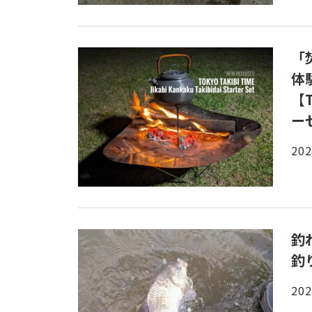
「
体
【
ー
202
釣
釣
202