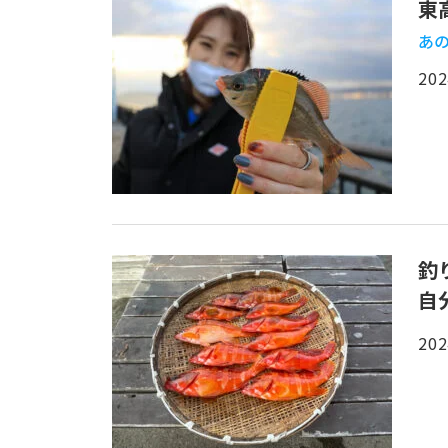
東
あの
202
釣
自
202