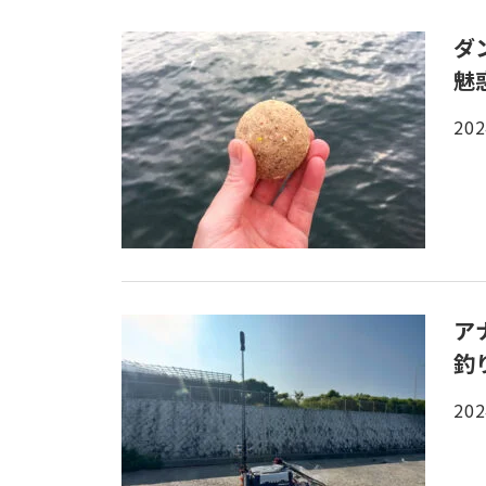
ダ
魅
202
ア
釣
202