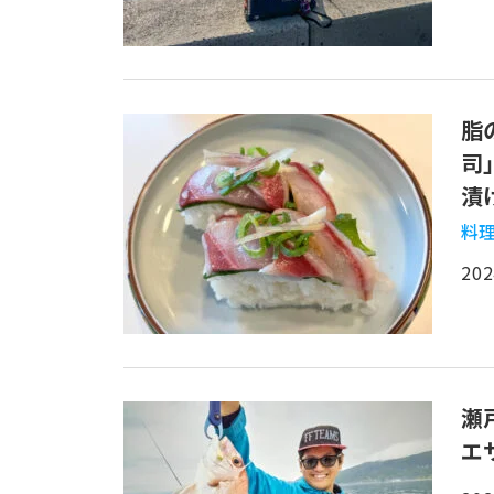
脂
司
漬
料
202
瀬
エ