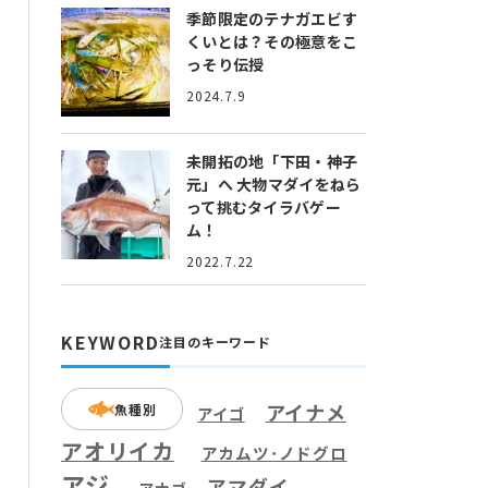
季節限定のテナガエビす
くいとは？
その極意をこ
っそり伝授
2024.7.9
未開拓の地「下田・神子
元」へ
大物マダイをねら
って挑むタイラバゲー
ム！
2022.7.22
KEYWORD
注目のキーワード
アイナメ
魚種別
アイゴ
アオリイカ
アカムツ･ノドグロ
アジ
アマダイ