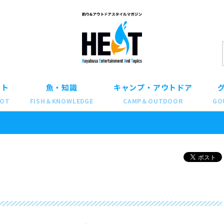
ット
魚・知識
キャンプ・アウトドア
POT
FISH＆KNOWLEDGE
CAMP＆OUTDOOR
GO