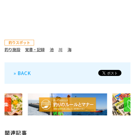
釣りスポット
釣り施設
覚書・記録
池
川
海
» BACK
関連記事