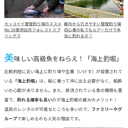
カッコイイ管理釣り場のススメ
都内から行きやすい管理釣り場
No.10那須白河フォレストスプ
初心者の私でもルアーだけで本
リングス
当に釣れるの？
美
味しい高級魚をねらえ！「海上釣堀」
比較的陸に近い海上に釣り場や生簀（いけす）が設置されて
いる
「海上釣堀」
は、船に乗って沖に出る必要がなく、船酔
いの心配がありません。また、放流されている魚の種類も豊
富で、
釣れる確率も高い
のが海上釣堀の最大のメリット！
道具のレンタルが可能なところも多いので、
ファミリーやグ
ループ
で楽しめるのも人気の理由です。