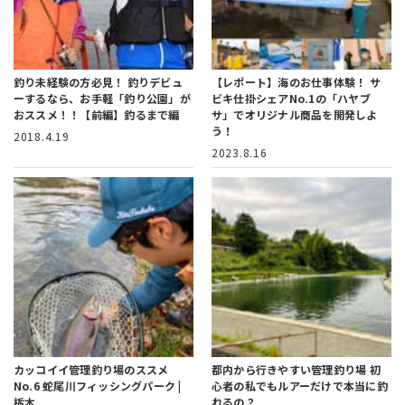
釣り未経験の方必見！ 釣りデビュ
【レポート】海のお仕事体験！
サ
ーするなら、お手軽「釣り公園」が
ビキ仕掛シェアNo.1の「ハヤブ
おススメ！！【前編】釣るまで編
サ」でオリジナル商品を開発しよ
う！
2018.4.19
2023.8.16
カッコイイ管理釣り場のススメ
都内から行きやすい管理釣り場
初
No.6
蛇尾川フィッシングパーク |
心者の私でもルアーだけで本当に釣
栃木
れるの？