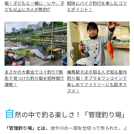
堀！子どもと一緒に…いや、子
軽快にバイク釣行を楽しむコツ
ども以上に大人が熱釣!?
とポイント！
まさかの大都会でコイ釣り!?旅
練馬駅そばの知る人ぞ知る屋内
先で見つけた釣り堀を短時間で
釣り堀！手ブラ＆ワンコインで
満喫！
楽しめてファミリーにも超オス
スメ！
自
然の中で釣る楽しさ！「管理釣り場」
「管理釣り場」とは、
池や川の一部を仕切って作られた、
よ