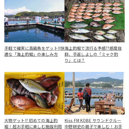
手軽で確実に高級魚をゲット!!快
海上釣堀で流行る予感??感度抜
適な「海上釣堀」の楽しみ方
群、手返しよしの「ミャク釣
り」とは？
大物ゲット!? 初めての海上釣
Kiss FM KOBE サウンドクルー
堀！超お手軽に楽しむ施設利用
中野耕史の親子で楽しむ！お手