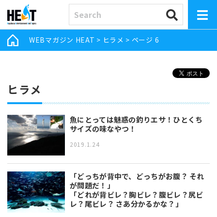
WEBマガジン HEAT
>
ヒラメ
>
ページ 6
ヒラメ
魚にとっては魅惑の釣りエサ！ひとくち
サイズの味なやつ！
2019.1.24
「どっちが背中で、どっちがお腹？ それ
が問題だ！」
「どれが背ビレ？胸ビレ？腹ビレ？尻ビ
レ？尾ビレ？ さあ分かるかな？」