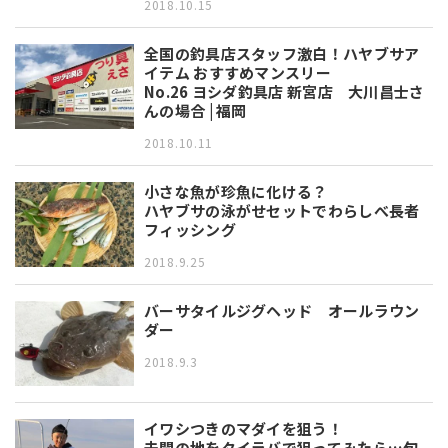
2018.10.15
全国の釣具店スタッフ激白！ハヤブサア
イテム おすすめマンスリー
No.26 ヨシダ釣具店 新宮店 大川昌士さ
んの場合 | 福岡
2018.10.11
小さな魚が珍魚に化ける？
ハヤブサの泳がせセットでわらしべ長者
フィッシング
2018.9.25
バーサタイルジグヘッド オールラウン
ダー
2018.9.3
イワシつきのマダイを狙う！
未開の地をタイラバで狙ってみたら…旬