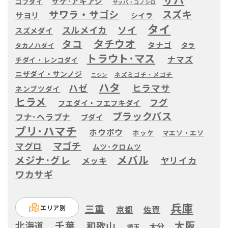
サケ･アキアジ
コブダイ
サッパ・コノシロ
サワラ・サゴシ
スズキ
サヨリ
シイラ
タイ
ソイ
スルメイカ
スズメダイ
タチウオ
タコ
タナゴ
タラ
タカノハダイ
トラウト･マス
ナマズ
チダイ・レンコダイ
ニザダイ・サンノジ
ネズミゴチ・メゴチ
ニシン
ハタ
ハゼ
ヒラマサ
ネンブツダイ
ヒラメ
フグ
フエダイ・フエフキダイ
ブラックバス
フナ･ヘラブナ
ブダイ
ブリ･ハマチ
ホウボウ
ホッケ
マエソ・エソ
マゴチ
マグロ
ムツ･クロムツ
メバル
メジナ･グレ
ヤリイカ
メッキ
ワカサギ
兵庫
三重
エリア別
京都
佐賀
大阪
千葉
北海道
和歌山
大分
埼玉