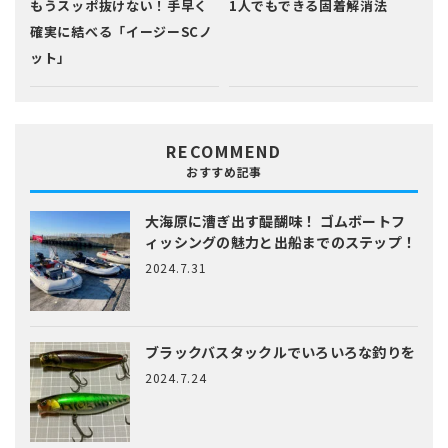
もうスッポ抜けない！手早く
1人でもできる固着解消法
確実に結べる「イージーSCノ
ット」
RECOMMEND
おすすめ記事
大海原に漕ぎ出す醍醐味！
ゴムボートフ
ィッシングの魅力と出船までのステップ！
2024.7.31
ブラックバスタックルでいろいろな釣りを
2024.7.24