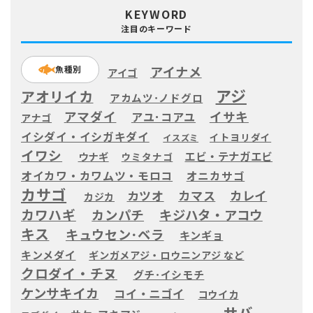
KEYWORD
注目のキーワード
アイナメ
魚種別
アイゴ
アジ
アオリイカ
アカムツ･ノドグロ
アマダイ
イサキ
アユ･コアユ
アナゴ
イシダイ・イシガキダイ
イトヨリダイ
イスズミ
イワシ
エビ・テナガエビ
ウナギ
ウミタナゴ
オイカワ・カワムツ・モロコ
オニカサゴ
カサゴ
カツオ
カマス
カレイ
カジカ
カワハギ
カンパチ
キジハタ・アコウ
キス
キュウセン･ベラ
キンギョ
キンメダイ
ギンガメアジ・ロウニンアジ など
クロダイ・チヌ
グチ･イシモチ
ケンサキイカ
コイ・ニゴイ
コウイカ
サバ