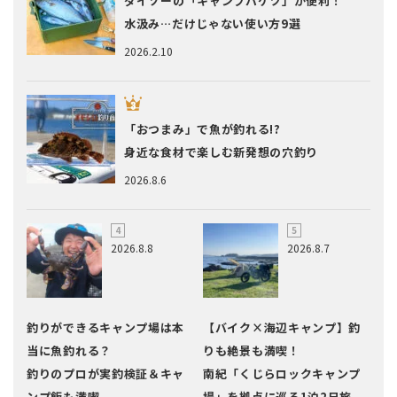
ダイソーの「キャンプバケツ」が便利！
水汲み…だけじゃない使い方9選
2026.2.10
「おつまみ」で魚が釣れる!?
身近な食材で楽しむ新発想の穴釣り
2026.8.6
2026.8.8
2026.8.7
釣りができるキャンプ場は本
【バイク×海辺キャンプ】釣
当に魚釣れる？
りも絶景も満喫！
釣りのプロが実釣検証＆キャ
南紀「くじらロックキャンプ
ンプ飯も満喫
場」を拠点に巡る1泊2日旅