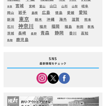
宮城
山口
岐阜
宮崎
富山
山形
山梨
奈良
愛知
広島
岩手
徳島
愛媛
岡山
島根
東京
滋賀
沖縄
海外
新潟
栃木
熊本
神奈川
福岡
福井
福島
秋田
石川
群馬
静岡
青森
長崎
高知
香川
茨城
長野
鹿児島
鳥取
SNS
最新情報をチェック