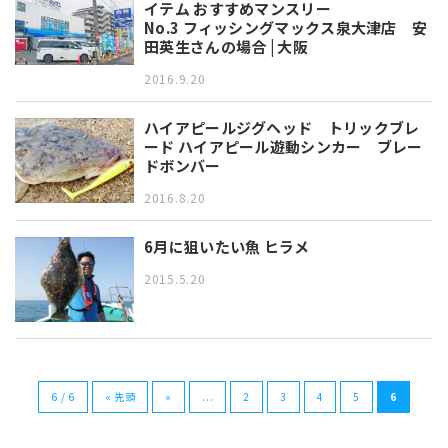
イテム おすすめマンスリー
No.3 フィッシングマックス泉大津店 安
田英生さんの場合 | 大阪
2016.9.20
ハイアピールジグヘッド トリックブレ
ード ハイアピール遊動シンカー ブレー
ドボンバー
2016.8.20
6月に狙いたい魚 ヒラメ
2015.5.20
6 / 6
« 先頭
«
...
2
3
4
5
6