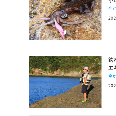
今か
202
釣
エ
今か
202