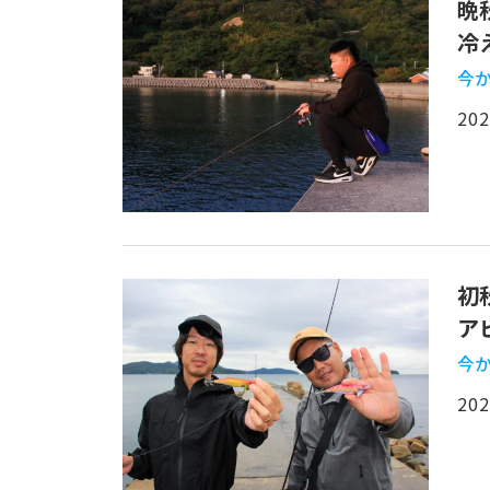
晩
冷
今か
202
初
ア
今か
202