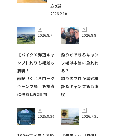
方9選
2026.2.10
2026.8.7
2026.8.8
【バイク×海辺キャ
釣りができるキャン
ンプ】釣りも絶景も
プ場は本当に魚釣れ
満喫！
る？
南紀「くじらロック
釣りのプロが実釣検
キャンプ場」を拠点
証＆キャンプ飯も満
に巡る1泊2日旅
喫
2025.9.30
2026.7.31
100均アイテムで釣
【青森・小川原湖】