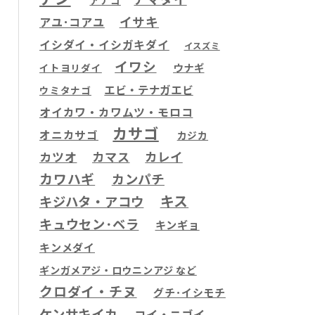
アナゴ
イサキ
アユ･コアユ
イシダイ・イシガキダイ
イスズミ
イワシ
ウナギ
イトヨリダイ
エビ・テナガエビ
ウミタナゴ
オイカワ・カワムツ・モロコ
カサゴ
オニカサゴ
カジカ
カツオ
カマス
カレイ
カワハギ
カンパチ
キス
キジハタ・アコウ
キュウセン･ベラ
キンギョ
キンメダイ
ギンガメアジ・ロウニンアジ など
クロダイ・チヌ
グチ･イシモチ
ケンサキイカ
コイ・ニゴイ