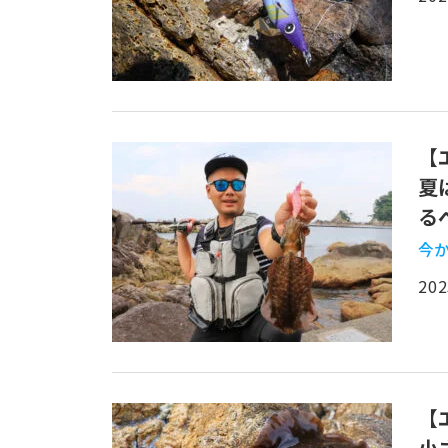
【
夏
る
今か
202
【
小