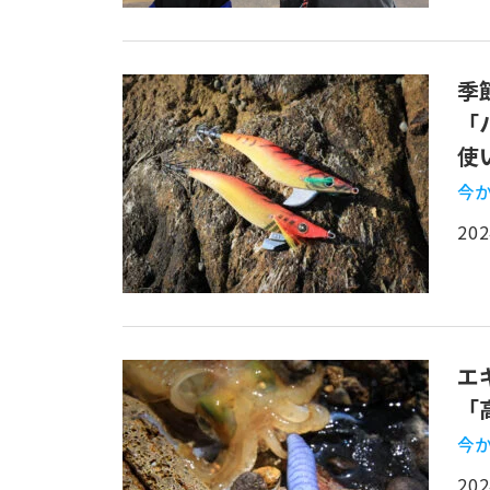
季
「
使
今か
202
エ
「
今か
202