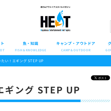
ット
魚・知識
キャンプ・アウトドア
POT
FISH＆KNOWLEDGE
CAMP＆OUTDOOR
GO
たい！エギング STEP UP
ング STEP UP