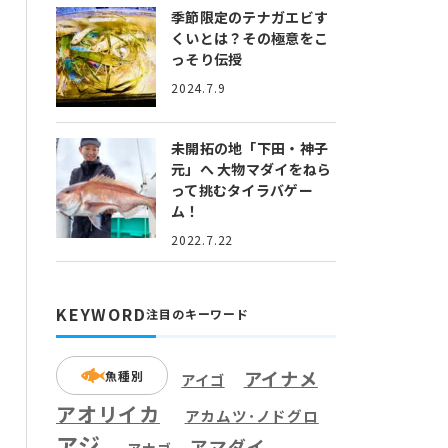
季節限定のテナガエビす
くいとは？
その極意をこ
っそり伝授
2024.7.9
未開拓の地「下田・神子
元」へ
大物マダイをねら
って挑むタイラバゲー
ム！
2022.7.22
KEYWORD
注目のキーワード
アイナメ
魚種別
アイゴ
アオリイカ
アカムツ･ノドグロ
アジ
アマダイ