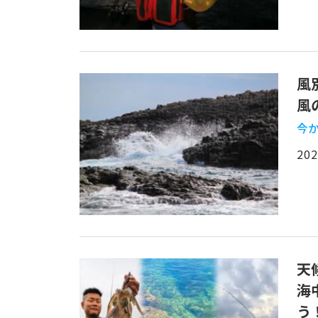
風
風
今か
202
天
海
う