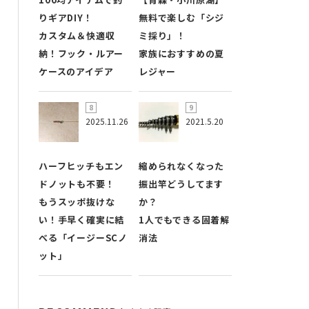
りギアDIY！
無料で楽しむ「シジ
カスタム＆快適収
ミ採り」！
納！フック・ルアー
家族におすすめの夏
ケースのアイデア
レジャー
2025.11.26
2021.5.20
ハーフヒッチもエン
縮められなくなった
ドノットも不要！
振出竿どうしてます
もうスッポ抜けな
か？
い！手早く確実に結
1人でもできる固着解
べる「イージーSCノ
消法
ット」