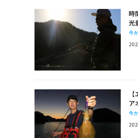
時
光
今か
202
【
ア
今か
202