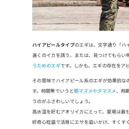
ハイアピールタイプ
のエギは、文字通り「ハ
遠くのイカを誘う、または、見つけてもらい
うためのエギ
です。しかも、エギの存在をア
その意味でハイアピール系のエギが効果的な
す。時間帯でいうと
朝マズメや夕マズメ
、時
うのがふさわしいでしょう。
高水温を好むアオリイカにとって、夏場は最
好奇心旺盛で活発にエサを追いかけ、すくす