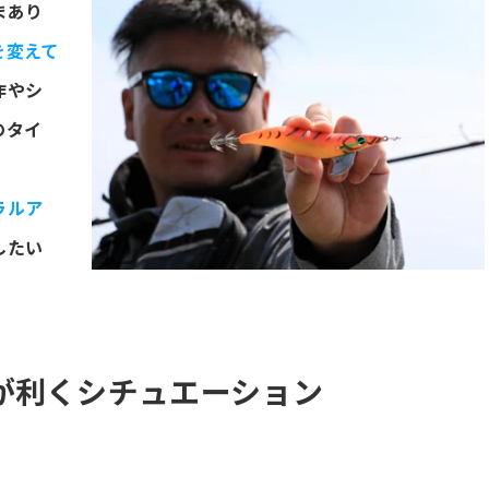
まあり
を変えて
作やシ
のタイ
。
ラルア
したい
が利くシチュエーション
？