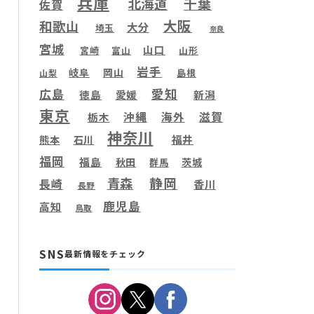
兵庫
千葉
北海道
佐賀
大阪
和歌山
大分
埼玉
奈良
宮城
山口
宮崎
富山
山形
岩手
岐阜
岡山
島根
山梨
愛知
広島
徳島
愛媛
新潟
東京
滋賀
沖縄
海外
栃木
神奈川
福井
熊本
石川
福岡
福島
秋田
茨城
群馬
静岡
青森
長崎
香川
長野
鹿児島
高知
鳥取
SNS
最新情報をチェック