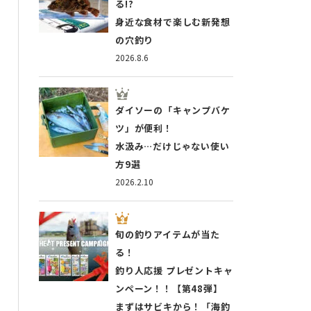
る!?
身近な食材で楽しむ新発想
の穴釣り
2026.8.6
ダイソーの「キャンプバケ
ツ」が便利！
水汲み…だけじゃない使い
方9選
2026.2.10
旬の釣りアイテムが当た
る！
釣り人応援 プレゼントキャ
ンペーン！！【第48弾】
まずはサビキから！「海釣