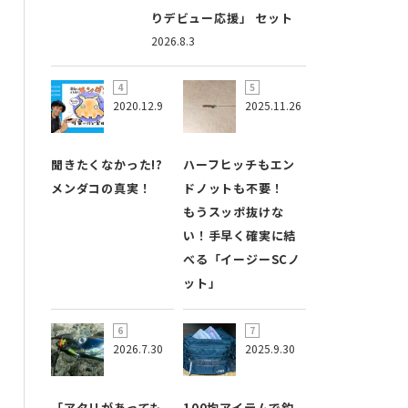
りデビュー応援」 セット
2026.8.3
2020.12.9
2025.11.26
聞きたくなかった!?
ハーフヒッチもエン
メンダコの真実！
ドノットも不要！
もうスッポ抜けな
い！手早く確実に結
べる「イージーSCノ
ット」
2026.7.30
2025.9.30
「アタリがあっても
100均アイテムで釣