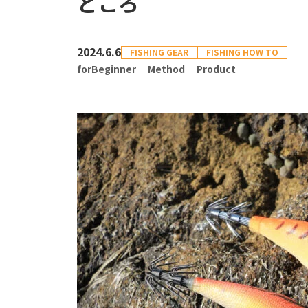
どころ
2024.6.6
FISHING GEAR
FISHING HOW TO
forBeginner
Method
Product