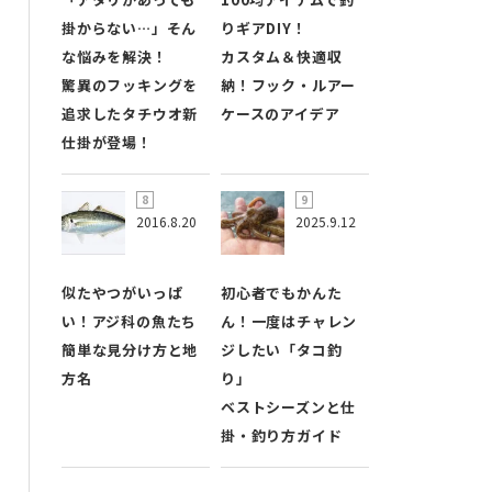
掛からない…」そん
りギアDIY！
な悩みを解決！
カスタム＆快適収
驚異のフッキングを
納！フック・ルアー
追求したタチウオ新
ケースのアイデア
仕掛が登場！
2016.8.20
2025.9.12
似たやつがいっぱ
初心者でもかんた
い！アジ科の魚たち
ん！一度はチャレン
簡単な見分け方と地
ジしたい「タコ釣
方名
り」
ベストシーズンと仕
掛・釣り方ガイド