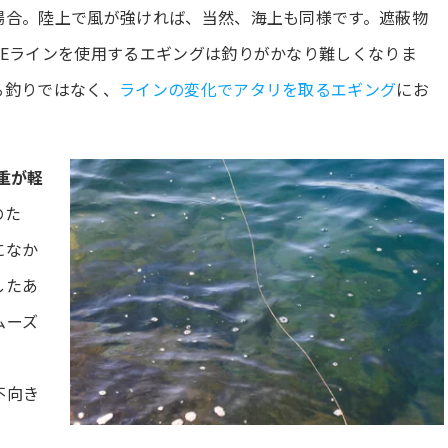
場合。陸上で風が強ければ、当然、海上も同様です。遮蔽物
PEラインを使用するエギングは釣りがかなり難しくなりま
る釣りではなく、
ラインの変化でアタリを取るエギング
にお
重が軽
のた
になか
したあ
ムーズ
不向き