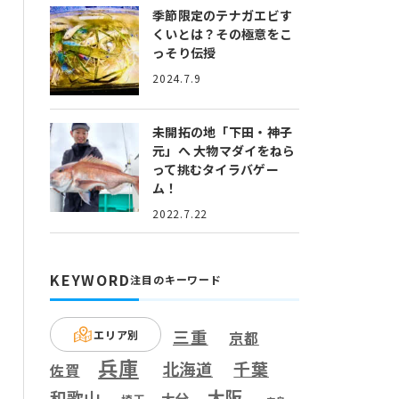
季節限定のテナガエビす
くいとは？
その極意をこ
っそり伝授
2024.7.9
未開拓の地「下田・神子
元」へ
大物マダイをねら
って挑むタイラバゲー
ム！
2022.7.22
KEYWORD
注目のキーワード
三重
エリア別
京都
兵庫
千葉
北海道
佐賀
大阪
和歌山
大分