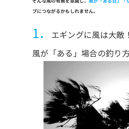
そんな風の有無を意識し、
風が「ある日」「
プにつながるかもしれません。
1．
エギングに風は大敵
風が「ある」場合の釣り