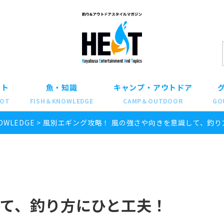
ット
魚・知識
キャンプ・アウトドア
POT
FISH＆KNOWLEDGE
CAMP＆OUTDOOR
GO
OWLEDGE
>
風別エギング攻略！ 風の強さや向きを意識して、釣り
て、釣り方にひと工夫！