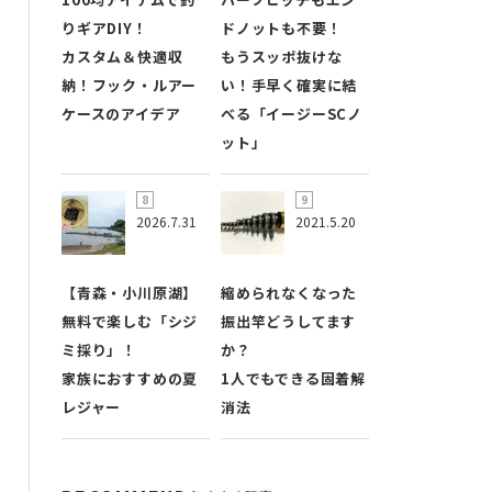
りギアDIY！
ドノットも不要！
カスタム＆快適収
もうスッポ抜けな
納！フック・ルアー
い！手早く確実に結
ケースのアイデア
べる「イージーSCノ
ット」
2026.7.31
2021.5.20
【青森・小川原湖】
縮められなくなった
無料で楽しむ「シジ
振出竿どうしてます
ミ採り」！
か？
家族におすすめの夏
1人でもできる固着解
レジャー
消法