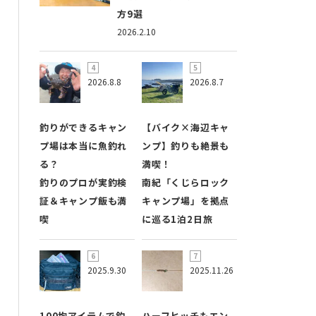
方9選
2026.2.10
2026.8.8
2026.8.7
釣りができるキャン
【バイク×海辺キャ
プ場は本当に魚釣れ
ンプ】釣りも絶景も
る？
満喫！
釣りのプロが実釣検
南紀「くじらロック
証＆キャンプ飯も満
キャンプ場」を拠点
喫
に巡る1泊2日旅
2025.9.30
2025.11.26
100均アイテムで釣
ハーフヒッチもエン