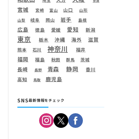
埼玉
奈良
宮城
山口
宮崎
富山
山形
岩手
岐阜
岡山
島根
山梨
愛知
広島
徳島
愛媛
新潟
東京
滋賀
沖縄
海外
栃木
神奈川
福井
熊本
石川
福岡
福島
秋田
茨城
群馬
静岡
青森
長崎
香川
長野
鹿児島
高知
鳥取
SNS
最新情報をチェック