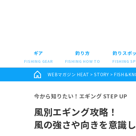
ギア
釣り方
釣りスポ
FISHING GEAR
FISHING HOW TO
FISHING S
WEBマガジン HEAT
>
STORY
>
FISH＆KN
今から知りたい！エギング STEP UP
風別エギング攻略！
風の強さや向きを意識し