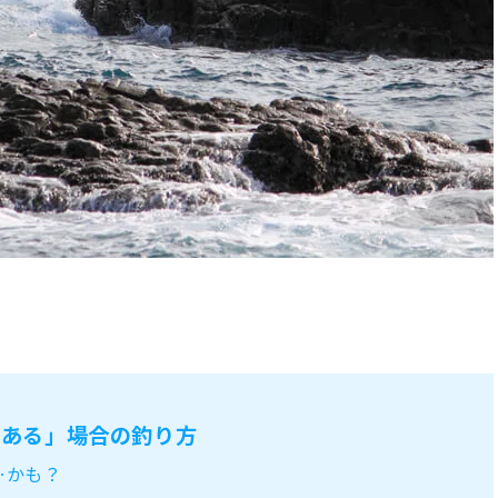
「ある」場合の釣り方
…かも？