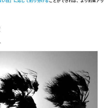
ない日」に応じて釣り分ける
ことができれば、より釣果アッ
！
方