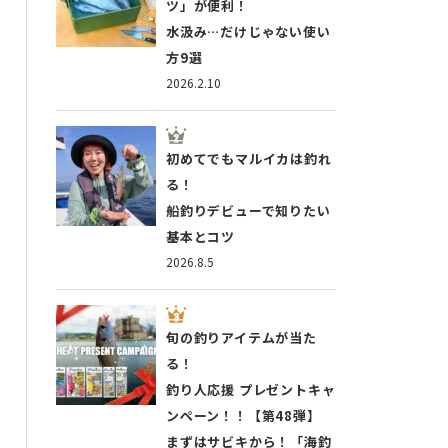
ツ」が便利！
水汲み…だけじゃない使い
方9選
2026.2.10
初めてでもマルイカは釣れ
る！
船釣りデビューで知りたい
基本とコツ
2026.8.5
旬の釣りアイテムが当た
る！
釣り人応援 プレゼントキャ
ンペーン！！【第48弾】
まずはサビキから！「海釣