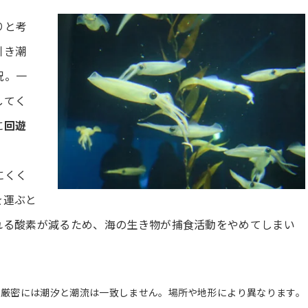
りと考
引き潮
況。一
してく
に
回遊
にくく
を運ぶと
れる酸素が減るため、海の生き物が捕食活動をやめてしまい
※厳密には潮汐と潮流は一致しません。場所や地形により異なります。