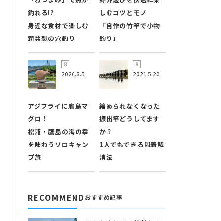
釣れる!?
しむコツとモノ
身近な食材で楽しむ
「自作の竹竿で小物
新発想の穴釣り
釣り」
2026.8.5
2021.5.20
アジフライに鷹島マ
縮められなくなった
グロ！
振出竿どうしてます
松浦・鷹島の海の幸
か？
を味わうソロキャン
1人でもできる固着解
プ旅
消法
RECOMMEND
おすすめ記事