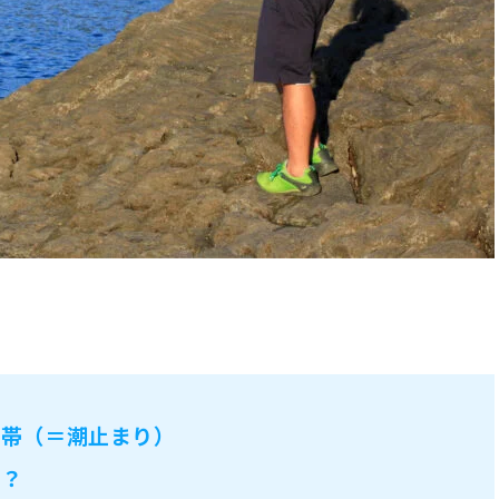
間帯（＝潮止まり）
す？