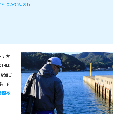
をつかむ練習!?
ーチ方
今回は
日を過ご
容、す
時間帯