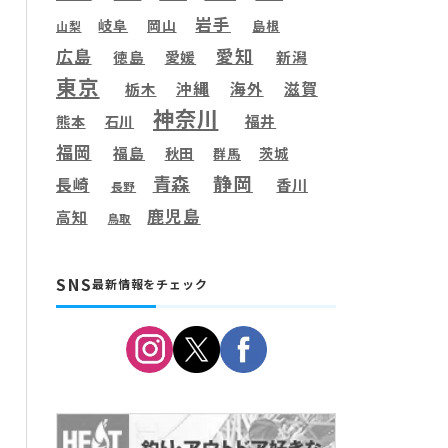
岩手
岐阜
岡山
島根
山梨
愛知
広島
徳島
愛媛
新潟
東京
滋賀
沖縄
海外
栃木
神奈川
福井
熊本
石川
福岡
福島
秋田
茨城
群馬
静岡
青森
長崎
香川
長野
鹿児島
高知
鳥取
SNS
最新情報をチェック