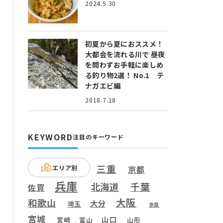
2024.5.30
初夏から夏におススメ！
大都会を流れる川で 昼夜
を問わずお手軽に楽しめ
る釣り物2選！ No.1 テ
ナガエビ編
2018.7.18
KEYWORD
注目のキーワード
三重
エリア別
京都
兵庫
千葉
北海道
佐賀
大阪
和歌山
大分
埼玉
奈良
宮城
山口
宮崎
富山
山形