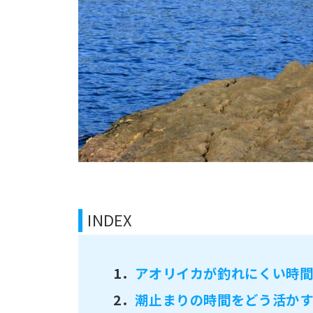
INDEX
1．
アオリイカが釣れにくい時
2．
潮止まりの時間をどう活か