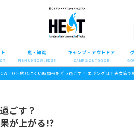
ット
魚・知識
キャンプ・アウトドア
POT
FISH＆KNOWLEDGE
CAMP＆OUTDOOR
GO
HOW TO
>
釣れにくい時間帯をどう過ごす？ エギングは工夫次第で釣
過ごす？
果が上がる!?