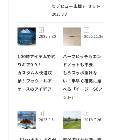
りデビュー応援」 セット
2026.8.3
2025.9.30
2025.11.26
100均アイテムで釣
ハーフヒッチもエン
りギアDIY！
ドノットも不要！
カスタム＆快適収
もうスッポ抜けな
納！フック・ルアー
い！手早く確実に結
ケースのアイデア
べる「イージーSCノ
ット」
2026.8.6
2018.7.26
「おつまみ」で魚が
野外遊びを快適に楽