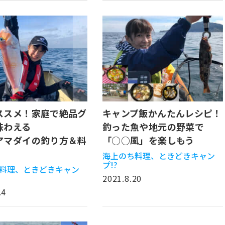
ススメ！家庭で絶品グ
キャンプ飯かんたんレシピ！
味わえる
釣った魚や地元の野菜で
アマダイの釣り方＆料
「○○風」を楽しもう
海上のち料理、ときどきキャン
プ!?
料理、ときどきキャン
2021.8.20
.4