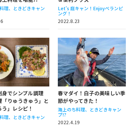
料理、ときどきキャン
Let’s 庭キャン！Enjoyベランピ
ング！
16
2022.8.23
刺身でシンプル調理
春マダイ！白子の美味しい季
理「りゅうきゅう」と
節がやってきた！
ろう」レシピ！
海上のち料理、ときどきキャン
プ!?
料理、ときどきキャン
2022.4.19