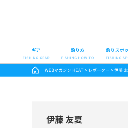
ギア
釣り方
釣りスポ
FISHING GEAR
FISHING HOW TO
FISHING S
WEBマガジン HEAT
>
レポーター
>
伊藤 
伊藤 友夏