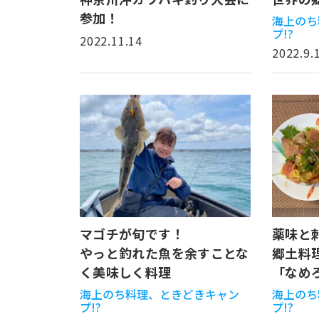
参加！
海上のち
プ!?
2022.11.14
2022.9.
マゴチが旬です！
薬味と
やっと釣れた魚を余すことな
郷土料
く美味しく料理
「なめ
海上のち料理、ときどきキャン
海上のち
プ!?
プ!?