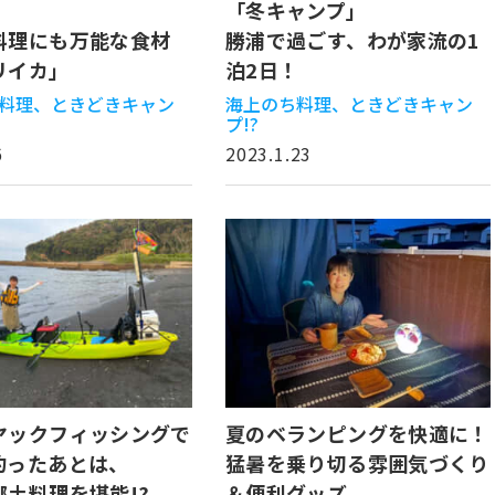
「冬キャンプ」
料理にも万能な食材
勝浦で過ごす、わが家流の1
リイカ」
泊2日！
料理、ときどきキャン
海上のち料理、ときどきキャン
プ!?
6
2023.1.23
ヤックフィッシングで
夏のベランピングを快適に！
釣ったあとは、
猛暑を乗り切る雰囲気づくり
郷土料理を堪能!?
＆便利グッズ