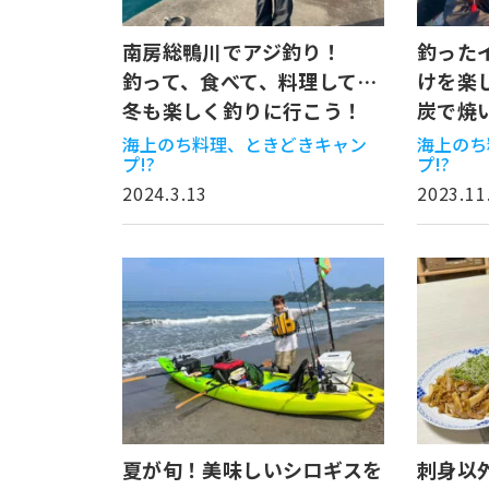
南房総鴨川でアジ釣り！
釣った
釣って、食べて、料理して…
けを楽
冬も楽しく釣りに行こう！
炭で焼
海上のち料理、ときどきキャン
海上のち
プ!?
プ!?
2024.3.13
2023.11
夏が旬！美味しいシロギスを
刺身以