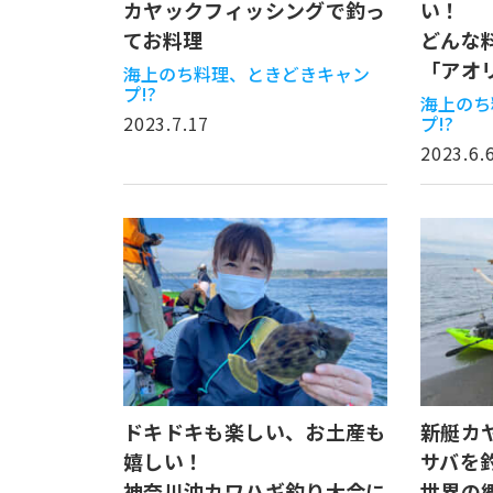
カヤックフィッシングで釣っ
い！
てお料理
どんな
「アオ
海上のち料理、ときどきキャン
プ!?
海上のち
2023.7.17
プ!?
2023.6.
ドキドキも楽しい、お土産も
新艇カ
嬉しい！
サバを
神奈川沖カワハギ釣り大会に
世界の