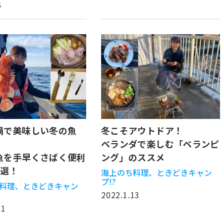
6
鍋で美味しい冬の魚
冬こそアウトドア！
ベランダで楽しむ「ベランピ
魚を手早くさばく便利
ング」のススメ
6選！
海上のち料理、ときどきキャン
プ!?
料理、ときどきキャン
2022.1.13
11