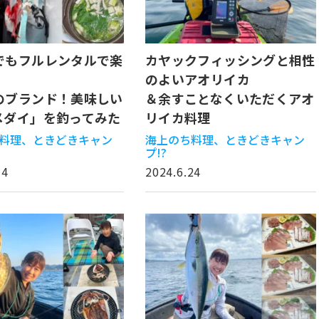
でもフルレンタルで楽
カヤックフィッシングと相性
！
のよいアオリイカ
のブランド！美味しい
＆余すことなくいただくアオ
メダイ」を釣ってみた
リイカ料理
料理、ときどきキャン
海上のち料理、ときどきキャン
プ!?
14
2024.6.24