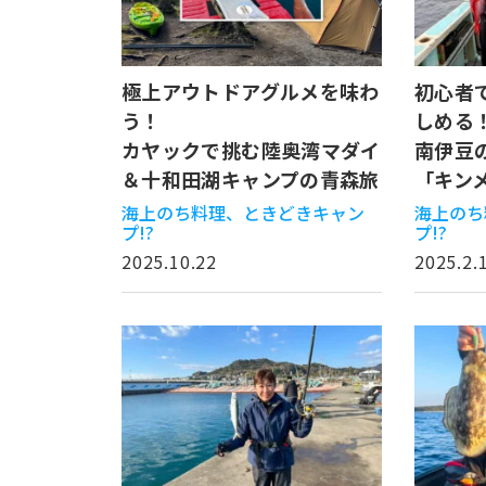
初心者
極上アウトドアグルメを味わ
しめる
う！
南伊豆
カヤックで挑む陸奥湾マダイ
「キン
＆十和田湖キャンプの青森旅
海上のち
海上のち料理、ときどきキャン
プ!?
プ!?
2025.2.
2025.10.22