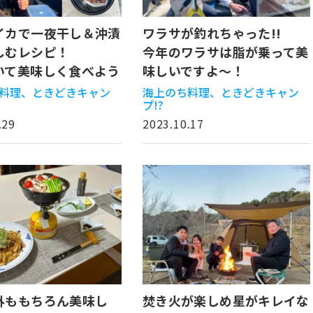
イカで一夜干し＆沖漬
ワラサが釣れちゃった!!
しむレシピ！
今年のワラサは脂が乗って美
いて美味しく食べよう
味しいですよ～！
料理、ときどきキャン
海上のち料理、ときどきキャン
プ!?
.29
2023.10.17
外ももちろん美味し
焚き火が楽しめ星がキレイな