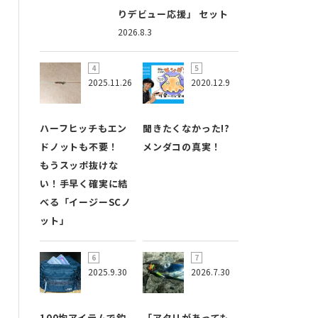
りデビュー応援」 セット
2026.8.3
2025.11.26
2020.12.9
ハーフヒッチもエン
聞きたくなかった!?
ドノットも不要！
メンダコの真実！
もうスッポ抜けな
い！手早く確実に結
べる「イージーSCノ
ット」
2025.9.30
2026.7.30
100均アイテムで釣
「アタリがあっても