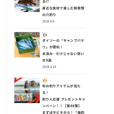
る!?
身近な食材で楽しむ新発想
の穴釣り
2026.8.6
ダイソーの「キャンプバケ
ツ」が便利！
水汲み…だけじゃない使い
方9選
2026.2.10
旬の釣りアイテムが当た
る！
釣り人応援 プレゼントキャ
ンペーン！！【第48弾】
まずはサビキから！「海釣