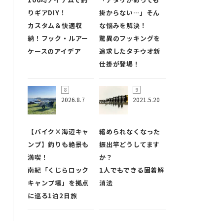
りギアDIY！
掛からない…」そん
カスタム＆快適収
な悩みを解決！
納！フック・ルアー
驚異のフッキングを
ケースのアイデア
追求したタチウオ新
仕掛が登場！
2026.8.7
2021.5.20
【バイク×海辺キャ
縮められなくなった
ンプ】釣りも絶景も
振出竿どうしてます
満喫！
か？
南紀「くじらロック
1人でもできる固着解
キャンプ場」を拠点
消法
に巡る1泊2日旅