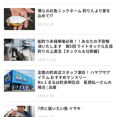
僕らのお魚ニックネーム 釣り人より愛を
込めて!?
2019.2.18
船釣り未経験者必見！！あなたの不安解
消いたします 第5回 ライトタックル五目
釣りの上達法【タックル＆仕掛編】
2018.12.14
全国の釣具店スタッフ激白！ ハヤブサア
イテム おすすめマンスリー
No.1 まるは釣具明石店 葛西弘一さんの
場合 | 兵庫
2016.7.20
7月に狙いたい魚 イサキ
2015.6.20