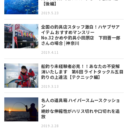
【後編】
2019.5.23
全国の釣具店スタッフ激白！ハヤブサア
イテム おすすめマンスリー
No.32 かめや釣具小田原店 下田晋一郎
さんの場合 | 神奈川
2019.4.11
船釣り未経験者必見！！あなたの不安解
消いたします 第6回 ライトタックル五目
釣りの上達法【テクニック編】
2019.3.13
名人の道具箱 ハイパースムースクッショ
ン
絶妙な伸縮性がハリス切れや口切れを追
放
2019.2.28