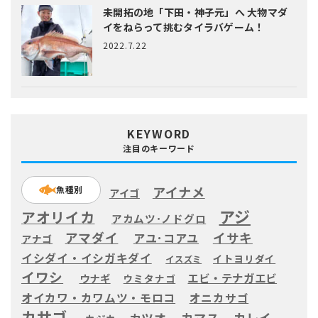
未開拓の地「下田・神子元」へ
大物マダ
イをねらって挑むタイラバゲーム！
2022.7.22
KEYWORD
注目のキーワード
アイナメ
魚種別
アイゴ
アジ
アオリイカ
アカムツ･ノドグロ
アマダイ
イサキ
アユ･コアユ
アナゴ
イシダイ・イシガキダイ
イトヨリダイ
イスズミ
イワシ
エビ・テナガエビ
ウナギ
ウミタナゴ
オイカワ・カワムツ・モロコ
オニカサゴ
カサゴ
カツオ
カマス
カレイ