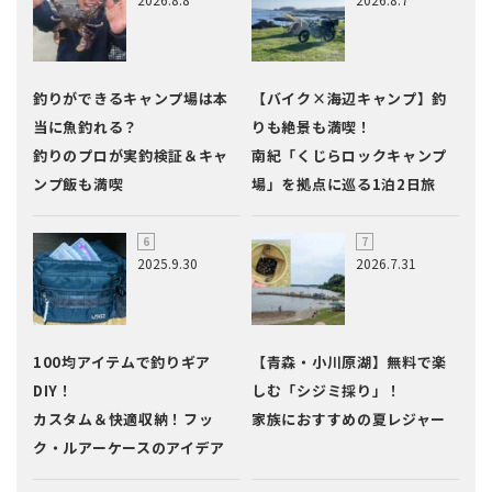
釣りができるキャンプ場は本
【バイク×海辺キャンプ】釣
当に魚釣れる？
りも絶景も満喫！
釣りのプロが実釣検証＆キャ
南紀「くじらロックキャンプ
ンプ飯も満喫
場」を拠点に巡る1泊2日旅
2025.9.30
2026.7.31
100均アイテムで釣りギア
【青森・小川原湖】無料で楽
DIY！
しむ「シジミ採り」！
カスタム＆快適収納！フッ
家族におすすめの夏レジャー
ク・ルアーケースのアイデア