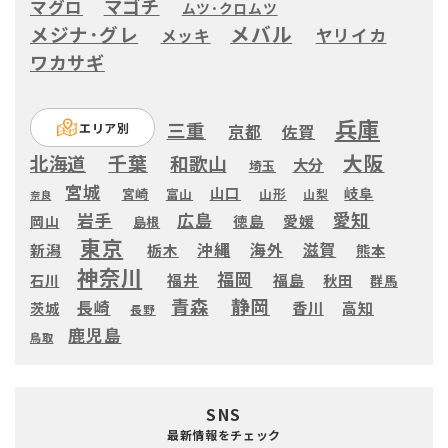
マゴチ
マグロ
ムツ･クロムツ
メバル
メジナ･グレ
ヤリイカ
メッキ
ワカサギ
兵庫
三重
エリア別
京都
佐賀
大阪
千葉
北海道
和歌山
大分
埼玉
宮城
山口
岐阜
宮崎
富山
山形
山梨
奈良
愛知
広島
岩手
徳島
愛媛
岡山
島根
東京
滋賀
沖縄
海外
新潟
栃木
熊本
神奈川
福岡
福井
福島
秋田
石川
群馬
静岡
青森
長崎
高知
香川
茨城
長野
鹿児島
鳥取
SNS
最新情報をチェック