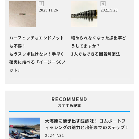
2025.11.26
2021.5.20
ハーフヒッチもエンドノット
縮められなくなった振出竿ど
も不要！
うしてますか？
もうスッポ抜けない！手早く
1人でもできる固着解消法
確実に結べる「イージーSCノ
ット」
RECOMMEND
おすすめ記事
大海原に漕ぎ出す醍醐味！
ゴムボートフ
ィッシングの魅力と出船までのステップ！
2024.7.31