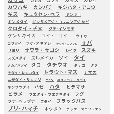
カジカ
カワハギ
カンパチ
キジハタ・アコウ
キス
キュウセン･ベラ
キンギョ
キンメダイ
ギンガメアジ・ロウニンアジ など
クロダイ・チヌ
グチ･イシモチ
ケンサキイカ
コイ・ニゴイ
コウイカ
サバ
サケ･アキアジ
コブダイ
サッパ・コノシロ
サワラ・サゴシ
スズキ
サヨリ
シイラ
タイ
ソイ
スルメイカ
スズメダイ
タチウオ
タコ
タナゴ
タラ
タカノハダイ
トラウト･マス
ナマズ
チダイ・レンコダイ
ニザダイ・サンノジ
ネズミゴチ・メゴチ
ニシン
ハタ
ハゼ
ヒラマサ
ネンブツダイ
ヒラメ
フグ
フエダイ・フエフキダイ
ブラックバス
フナ･ヘラブナ
ブダイ
ブリ･ハマチ
ホウボウ
ホッケ
マエソ・エソ