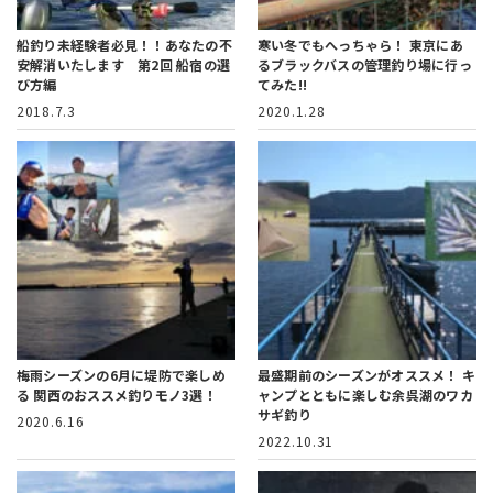
船釣り未経験者必見！！あなたの不
寒い冬でもへっちゃら！
東京にあ
安解消いたします 第2回 船宿の選
るブラックバスの管理釣り場に行っ
び方編
てみた!!
2018.7.3
2020.1.28
梅雨シーズンの6月に堤防で楽しめ
最盛期前のシーズンがオススメ！
キ
る
関西のおススメ釣りモノ3選！
ャンプとともに楽しむ余呉湖のワカ
サギ釣り
2020.6.16
2022.10.31