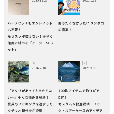
2025.11.26
2020.12.9
ハーフヒッチもエンドノット
聞きたくなかった!? メンダコ
も不要！
の真実！
もうスッポ抜けない！手早く
確実に結べる「イージーSCノ
ット」
2026.7.30
2025.9.30
「アタリがあっても掛からな
100均アイテムで釣りギア
い…」そんな悩みを解決！
DIY！
驚異のフッキングを追求した
カスタム＆快適収納！フッ
タチウオ新仕掛が登場！
ク・ルアーケースのアイデア