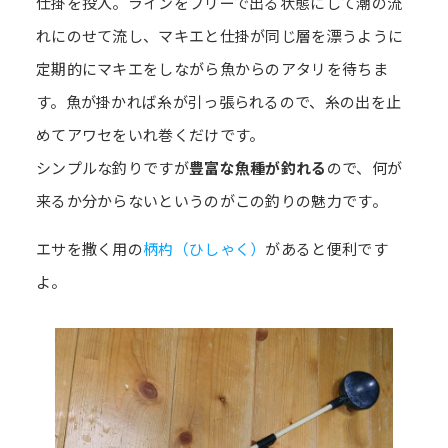
仕掛を投入。ラインをフリーで出る状態にして潮の流
れにのせて流し、マキエと仕掛が同じ層を漂うように
定期的にマキエをしながら魚からのアタリを待ちま
す。魚が掛かれば糸が引っ張られるので、糸の出を止
めてアワセをいれ巻くだけです。
シンプルな釣りですが
豊富な魚種が釣れる
ので、何が
来るか分からないというのがこの釣りの魅力です。
エサを撒く用の
柄杓（ひしゃく）
があると便利です
よ。