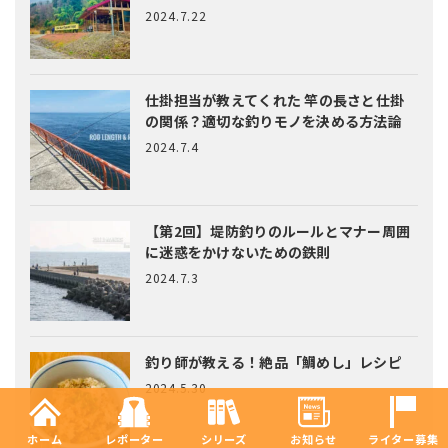
2024.7.22
仕掛担当が教えてくれた
竿の長さと仕掛
の関係？適切な釣りモノを決める方法論
2024.7.4
【第2回】堤防釣りのルールとマナー
周囲
に迷惑をかけないための鉄則
2024.7.3
釣り師が教える！絶品「鯛めし」レシピ
2024.5.30
ホーム
レポーター
シリーズ
お知らせ
ライター募集