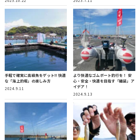
2025.10.22
2023.7.11
手軽で確実に高級魚をゲット!!
快適
より快適なゴムボート釣行を！
安
な「海上釣堀」の楽しみ方
心・安全・快適を目指す「艤装」ア
イデア！
2024.9.11
2024.9.13