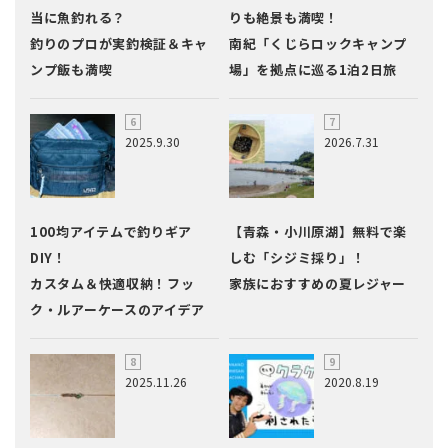
当に魚釣れる？
りも絶景も満喫！
釣りのプロが実釣検証＆キャ
南紀「くじらロックキャンプ
ンプ飯も満喫
場」を拠点に巡る1泊2日旅
2025.9.30
2026.7.31
100均アイテムで釣りギア
【青森・小川原湖】無料で楽
DIY！
しむ「シジミ採り」！
カスタム＆快適収納！フッ
家族におすすめの夏レジャー
ク・ルアーケースのアイデア
2025.11.26
2020.8.19