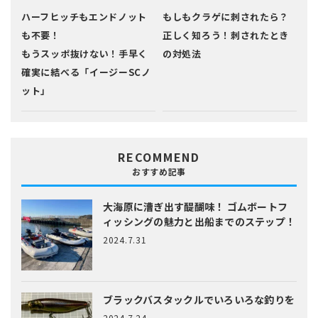
ハーフヒッチもエンドノット
もしもクラゲに刺されたら？
も不要！
正しく知ろう！刺されたとき
もうスッポ抜けない！手早く
の対処法
確実に結べる「イージーSCノ
ット」
RECOMMEND
おすすめ記事
大海原に漕ぎ出す醍醐味！
ゴムボートフ
ィッシングの魅力と出船までのステップ！
2024.7.31
ブラックバスタックルでいろいろな釣りを
2024.7.24