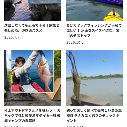
遠出しなくても近所で十分！
家族と
夏はカヤックフィッシングが手軽で
楽しめる川遊びのススメ
涼しい！
水面をスイスイ進む、宮
川のチヌトップ
2025.7.7
2020.10.2
極上アウトドアグルメを味わう！
カ
釣って楽しく食べて美味しい夏の風
ヤックで挑む陸奥湾マダイ＆十和田
物詩
テナガエビ釣りのチェックポ
湖キャンプの青森旅
イント