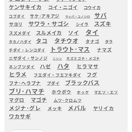
ケンサキイカ
コイ・ニゴイ
コウイカ
サバ
サケ･アキアジ
コブダイ
サッパ・コノシロ
サワラ・サゴシ
スズキ
サヨリ
シイラ
タイ
ソイ
スルメイカ
スズメダイ
タチウオ
タコ
タナゴ
タラ
タカノハダイ
トラウト･マス
ナマズ
チダイ・レンコダイ
ニザダイ・サンノジ
ネズミゴチ・メゴチ
ニシン
ハタ
ハゼ
ヒラマサ
ネンブツダイ
ヒラメ
フグ
フエダイ・フエフキダイ
ブラックバス
フナ･ヘラブナ
ブダイ
ブリ･ハマチ
ホウボウ
ホッケ
マエソ・エソ
マゴチ
マグロ
ムツ･クロムツ
メバル
メジナ･グレ
ヤリイカ
メッキ
ワカサギ