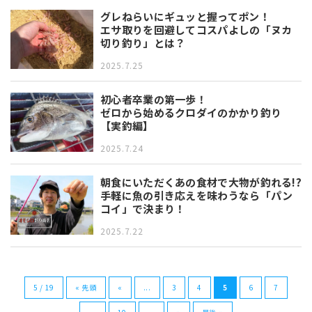
グレねらいにギュッと握ってポン！
エサ取りを回避してコスパよしの「ヌカ
切り釣り」とは？
2025.7.25
初心者卒業の第一歩！
ゼロから始めるクロダイのかかり釣り
【実釣編】
2025.7.24
朝食にいただくあの食材で大物が釣れる!?
手軽に魚の引き応えを味わうなら「パン
コイ」で決まり！
2025.7.22
5 / 19
« 先頭
«
...
3
4
5
6
7