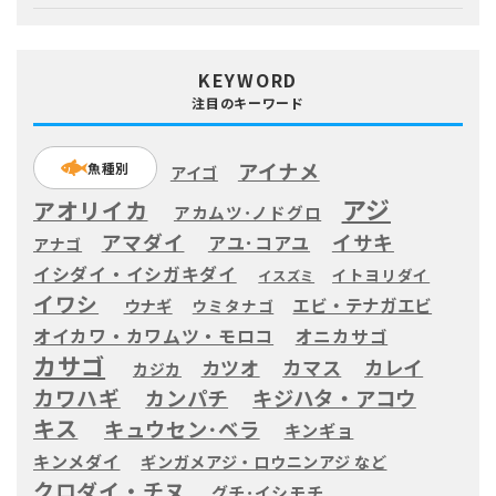
KEYWORD
注目のキーワード
アイナメ
魚種別
アイゴ
アジ
アオリイカ
アカムツ･ノドグロ
アマダイ
イサキ
アユ･コアユ
アナゴ
イシダイ・イシガキダイ
イトヨリダイ
イスズミ
イワシ
エビ・テナガエビ
ウナギ
ウミタナゴ
オイカワ・カワムツ・モロコ
オニカサゴ
カサゴ
カツオ
カマス
カレイ
カジカ
カワハギ
カンパチ
キジハタ・アコウ
キス
キュウセン･ベラ
キンギョ
キンメダイ
ギンガメアジ・ロウニンアジ など
クロダイ・チヌ
グチ･イシモチ