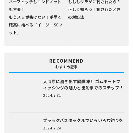
ハーフヒッチもエンドノット
もしもクラゲに刺されたら？
も不要！
正しく知ろう！刺されたとき
もうスッポ抜けない！手早く
の対処法
確実に結べる「イージーSCノ
ット」
RECOMMEND
おすすめ記事
大海原に漕ぎ出す醍醐味！
ゴムボートフ
ィッシングの魅力と出船までのステップ！
2024.7.31
ブラックバスタックルでいろいろな釣りを
2024.7.24