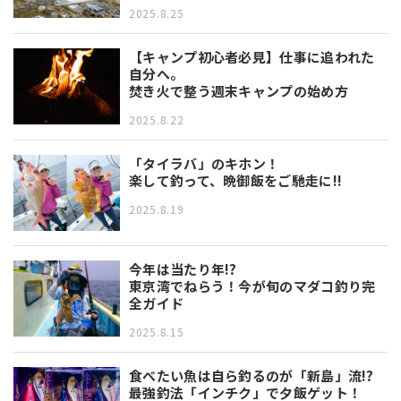
2025.8.25
【キャンプ初心者必見】仕事に追われた
自分へ。
焚き火で整う週末キャンプの始め方
2025.8.22
「タイラバ」のキホン！
楽して釣って、晩御飯をご馳走に!!
2025.8.19
今年は当たり年!?
東京湾でねらう！今が旬のマダコ釣り完
全ガイド
2025.8.15
食べたい魚は自ら釣るのが「新島」流!?
最強釣法「インチク」で夕飯ゲット！