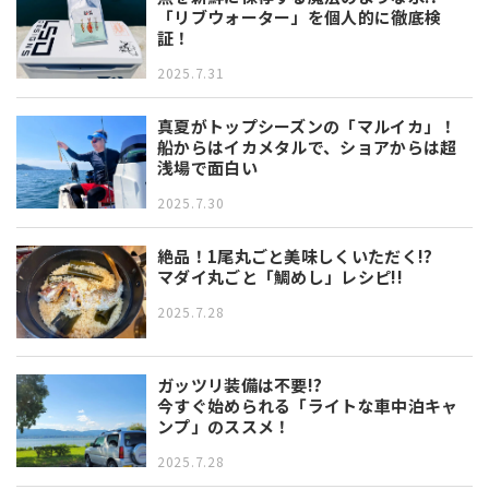
「リブウォーター」を個人的に徹底検
証！
2025.7.31
真夏がトップシーズンの「マルイカ」！
船からはイカメタルで、ショアからは超
浅場で面白い
2025.7.30
絶品！1尾丸ごと美味しくいただく!?
マダイ丸ごと「鯛めし」レシピ!!
2025.7.28
ガッツリ装備は不要!?
今すぐ始められる「ライトな車中泊キャ
ンプ」のススメ！
2025.7.28