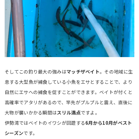
そしてこの釣り最大の強みは
マッチザベイト
。その地域に生
息する大型魚が捕食している小魚をエサとすることで、より
自然にエサへの捕食を促すことができます。ベイトが付くと
高確率でアタリがあるので、竿先がプルプルと震え、直後に
大物が襲いかかる瞬間は
スリル満点
ですよ。
伊勢湾ではベイトのイワシが回遊する
6月から10月がベスト
シーズン
です。