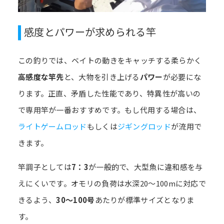
感度とパワーが求められる竿
この釣りでは、ベイトの動きをキャッチする柔らかく
高感度な竿先
と、大物を引き上げる
パワー
が必要にな
ります。正直、矛盾した性能であり、特異性が高いの
で専用竿が一番おすすめです。もし代用する場合は、
ライトゲームロッド
もしくは
ジギングロッド
が流用で
きます。
竿調子としては
7：3
が一般的で、大型魚に違和感を与
えにくいです。オモリの負荷は水深20～100mに対応で
きるよう、
30～100号
あたりが標準サイズとなりま
す。