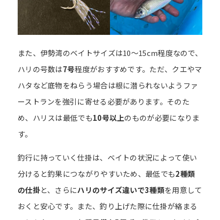
また、伊勢湾のベイトサイズは10～15cm程度なので、
ハリの号数は
7号
程度がおすすめです。ただ、クエやマ
ハタなど底物をねらう場合は根に潜られないようファ
ーストランを強引に寄せる必要があります。そのた
め、ハリスは最低でも
10号以上
のものが必要になりま
す。
釣行に持っていく仕掛は、ベイトの状況によって使い
分けると釣果につながりやすいため、最低でも
2種類
の仕掛
と、さらに
ハリのサイズ違いで3種類
を用意して
おくと安心です。また、釣り上げた際に仕掛が絡まる