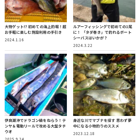
大物ゲット!? 初めての海上釣堀！
超
ルアーフィッシングで初めての1尾
お手軽に楽しむ施設利用の手引き
に！
「タダ巻き」で釣れるボート
シーバスはいかが？
2024.1.16
2024.3.22
伊良湖沖でドラゴン級をねらう！
テ
身近な川でマブナを探す
思わず夢
ンヤ＆電動リールで攻める大型タチ
中になる小物釣りのススメ
ウオ
2023.12.18
2025.9.24