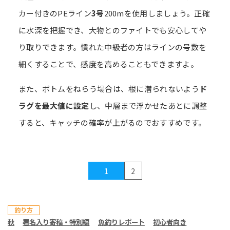
カー付きのPEライン
3号
200mを使用しましょう。正確
に水深を把握でき、大物とのファイトでも安心してや
り取りできます。慣れた中級者の方はラインの号数を
細くすることで、感度を高めることもできますよ。
また、ボトムをねらう場合は、根に潜られないよう
ド
ラグを最大値に設定
し、中層まで浮かせたあとに調整
すると、キャッチの確率が上がるのでおすすめです。
1
2
釣り方
秋
署名入り寄稿・特別編
魚釣りレポート
初心者向き