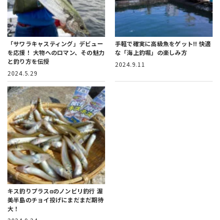
「サワラキャスティング」デビュー
手軽で確実に高級魚をゲット!!
快適
を応援！
大物へのロマン、その魅力
な「海上釣堀」の楽しみ方
と釣り方を伝授
2024.9.11
2024.5.29
キス釣りプラスαのノンビリ釣行
渥
美半島のチョイ投げにまだまだ期待
大！