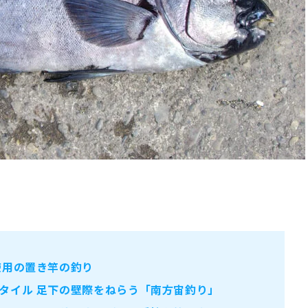
使用の置き竿の釣り
タイル 足下の壁際をねらう「南方宙釣り」