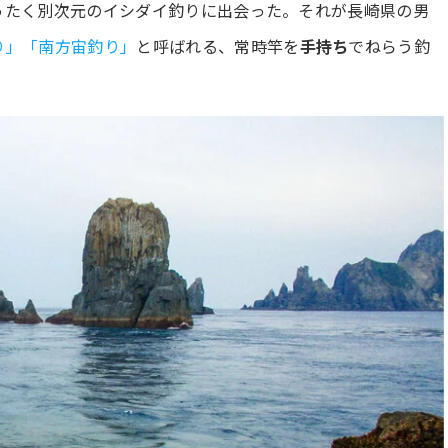
ったく別次元のイシダイ釣りに出会った。それが長崎県の男
り」「南方宙釣り」
と呼ばれる、常時竿を
手持ち
でねらう釣