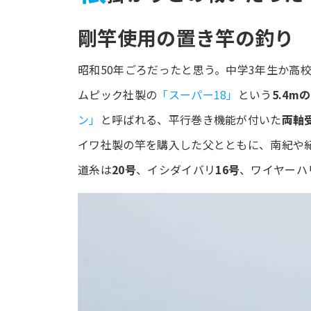
剛竿使用の置き竿の釣り
昭和50年ごろだったと思う。中学3年生か高
ムピック社製の
「スーパー18」
という
5.4m
ン」
と呼ばれる、平行巻き機能が付いた
両軸
イワ社製の竿を購入した父とともに、南紀や
道糸は
20号
、イシダイバリ
16号
、ワイヤーハ