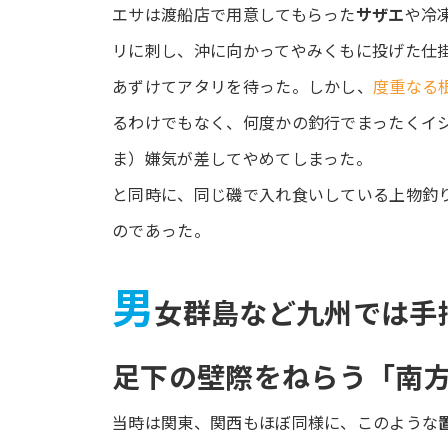
エサは渡船店で用意してもらった
サザエ
や冷
リに刺し、沖に向かってやみくもに投げた仕
あずけてアタリを待った。しかし、
度重なる
るわけでもなく、何度かの釣行でまったくイ
ま）嫌気が差してやめてしまった。
と同時に、同じ磯で入れ食いしている上物釣
のであった。
男
女群島など九州では手
足下の壁際をねらう「南
当時は関東、関西もほぼ同様に、このような