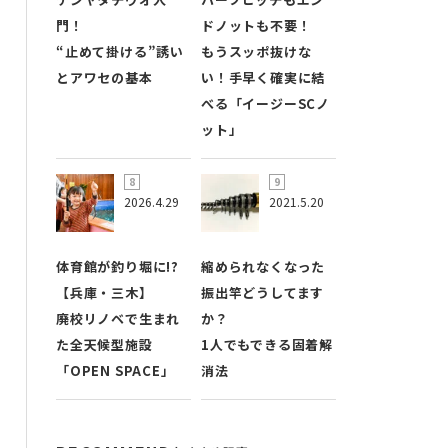
門！
ドノットも不要！
“止めて掛ける”誘い
もうスッポ抜けな
とアワセの基本
い！手早く確実に結
べる「イージーSCノ
ット」
2026.4.29
2021.5.20
体育館が釣り堀に!?
縮められなくなった
【兵庫・三木】
振出竿どうしてます
廃校リノベで生まれ
か？
た全天候型施設
1人でもできる固着解
「OPEN SPACE」
消法