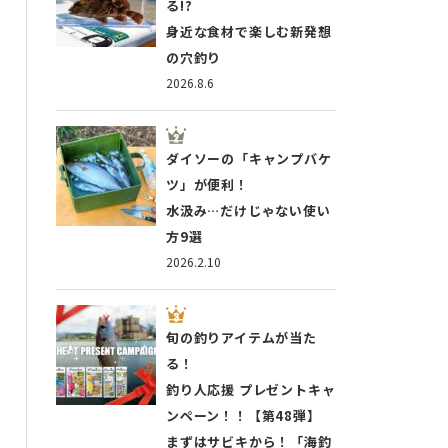
る!?
身近な食材で楽しむ新発想
の穴釣り
2026.8.6
ダイソーの「キャンプバケ
ツ」が便利！
水汲み…だけじゃない使い
方9選
2026.2.10
旬の釣りアイテムが当た
る！
釣り人応援 プレゼントキャ
ンペーン！！【第48弾】
まずはサビキから！「海釣