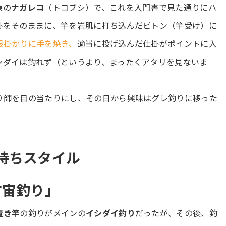
凍の
ナガレコ
（トコブシ）で、これを入門書で見た通りにハ
掛をそのままに、竿を岩肌に打ち込んだピトン（竿受け）に
根掛かりに手を焼き、
適当に投げ込んだ仕掛がポイントに入
シダイは釣れず（というより、まったくアタリを見ないま
り師を目の当たりにし、その日から興味はグレ釣りに移った
持ちスタイル
方宙釣り」
置き竿
の釣りがメインの
イシダイ釣り
だったが、その後、釣