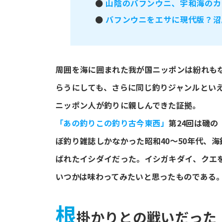
●
山陰のバフンウニ、宇和海のカ
●
バフンウニをエサに現代版？沼
周囲を海に囲まれた我が国ニッポンは紛れも
らうにしても、さらに同じ釣りジャンルとい
ニッポン人が釣りに親しんできた証拠。
「あの釣りこの釣り古今東西」
第24回は磯の
ぼ釣り雑誌しかなかった昭和40～50年代、
ばれたイシダイだった。イシガキダイ、クエ
いつかは味わってみたいと思ったものである
根
掛かりとの戦いだった