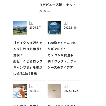
りデビュー応援」 セット
2026.8.3
2026.8.7
2025.9.30
【バイク×海辺キャ
100均アイテムで釣
ンプ】釣りも絶景も
りギアDIY！
満喫！
カスタム＆快適収
南紀「くじらロック
納！フック・ルアー
キャンプ場」を拠点
ケースのアイデア
に巡る1泊2日旅
2026.8.7
2025.11.26
テンヤタチウオ入
ハーフヒッチもエン