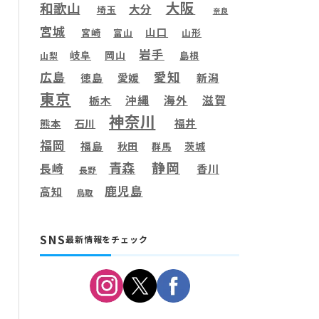
大阪
和歌山
大分
埼玉
奈良
宮城
山口
宮崎
富山
山形
岩手
岐阜
岡山
島根
山梨
愛知
広島
徳島
愛媛
新潟
東京
滋賀
沖縄
海外
栃木
神奈川
福井
熊本
石川
福岡
福島
秋田
茨城
群馬
静岡
青森
長崎
香川
長野
鹿児島
高知
鳥取
SNS
最新情報をチェック