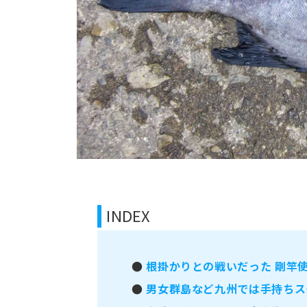
INDEX
●
根掛かりとの戦いだった 剛竿
●
男女群島など九州では手持ちス