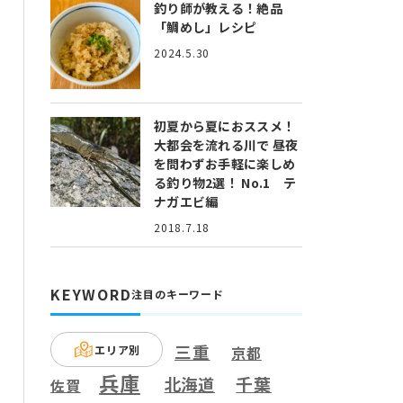
釣り師が教える！絶品
「鯛めし」レシピ
2024.5.30
初夏から夏におススメ！
大都会を流れる川で 昼夜
を問わずお手軽に楽しめ
る釣り物2選！ No.1 テ
ナガエビ編
2018.7.18
KEYWORD
注目のキーワード
三重
エリア別
京都
兵庫
千葉
北海道
佐賀