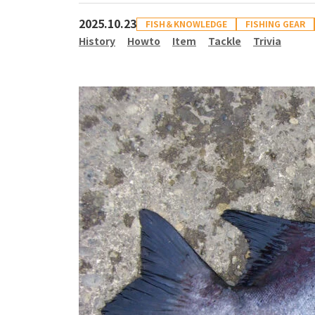
2025.10.23
FISH＆KNOWLEDGE
FISHING GEAR
History
Howto
Item
Tackle
Trivia