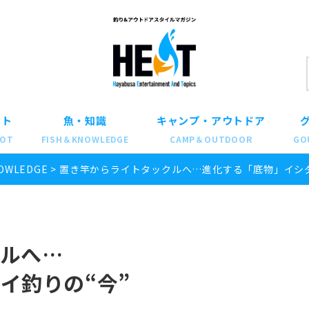
ット
魚・知識
キャンプ・アウトドア
POT
FISH＆KNOWLEDGE
CAMP＆OUTDOOR
GO
OWLEDGE
>
置き竿からライトタックルへ…進化する「底物」イシダ
ルへ…
イ釣りの“今”