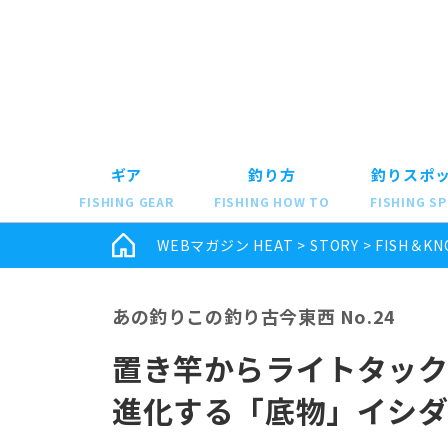
ギア
釣り方
釣りスポ
FISHING GEAR
FISHING HOW TO
FISHING S
WEBマガジン HEAT
>
STORY
>
FISH＆KN
あの釣りこの釣り古今東西 No.24
置き竿からライトタック
進化する「底物」イシダ