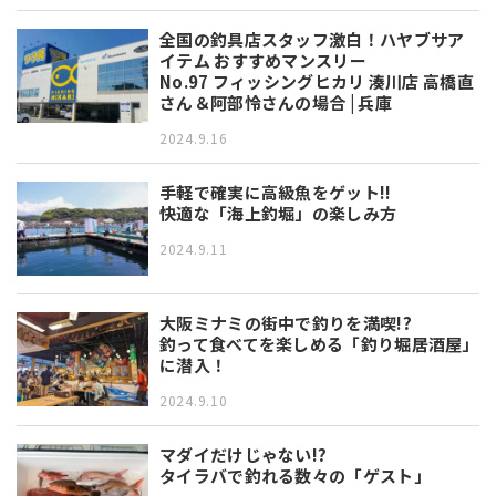
全国の釣具店スタッフ激白！ハヤブサア
イテム おすすめマンスリー
No.97 フィッシングヒカリ 湊川店 高橋直
さん＆阿部怜さんの場合 | 兵庫
2024.9.16
手軽で確実に高級魚をゲット!!
快適な「海上釣堀」の楽しみ方
2024.9.11
大阪ミナミの街中で釣りを満喫!?
釣って食べてを楽しめる「釣り堀居酒屋」
に潜入！
2024.9.10
マダイだけじゃない!?
タイラバで釣れる数々の「ゲスト」