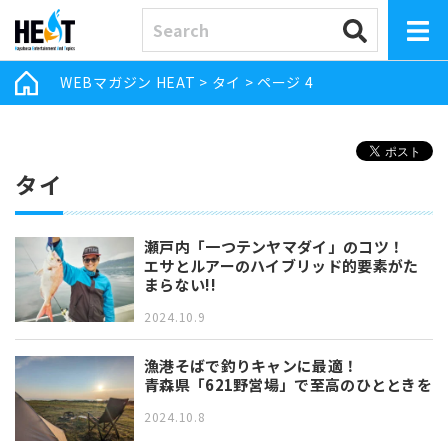
WEBマガジン HEAT
>
タイ
>
ページ 4
タイ
瀬戸内「一つテンヤマダイ」のコツ！
エサとルアーのハイブリッド的要素がた
まらない!!
2024.10.9
漁港そばで釣りキャンに最適！
青森県「621野営場」で至高のひとときを
2024.10.8