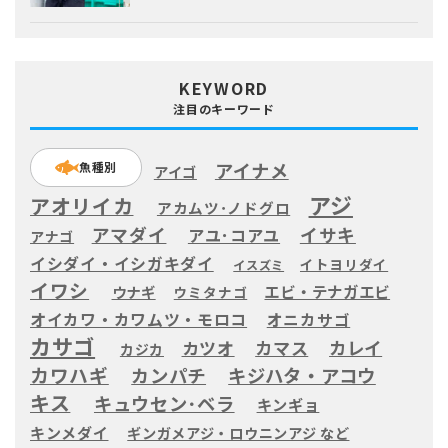
KEYWORD
注目のキーワード
アイナメ
魚種別
アイゴ
アジ
アオリイカ
アカムツ･ノドグロ
アマダイ
イサキ
アユ･コアユ
アナゴ
イシダイ・イシガキダイ
イトヨリダイ
イスズミ
イワシ
エビ・テナガエビ
ウナギ
ウミタナゴ
オイカワ・カワムツ・モロコ
オニカサゴ
カサゴ
カツオ
カマス
カレイ
カジカ
カワハギ
カンパチ
キジハタ・アコウ
キス
キュウセン･ベラ
キンギョ
キンメダイ
ギンガメアジ・ロウニンアジ など