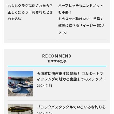
もしもクラゲに刺されたら？
ハーフヒッチもエンドノット
正しく知ろう！刺されたとき
も不要！
の対処法
もうスッポ抜けない！手早く
確実に結べる「イージーSCノ
ット」
RECOMMEND
おすすめ記事
大海原に漕ぎ出す醍醐味！
ゴムボートフ
ィッシングの魅力と出船までのステップ！
2024.7.31
ブラックバスタックルでいろいろな釣りを
2024.7.24