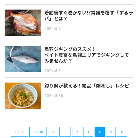
着底後すぐ巻かない!?常識を覆す「ずるラ
バ」とは？
2024.6.7
鳥羽ジギングのススメ！
ベイト豊富な鳥羽エリアでジギングして
みませんか？
2024.6.5
釣り師が教える！絶品「鯛めし」レシピ
2024.5.30
4 / 12
« 先頭
«
...
2
3
4
5
6