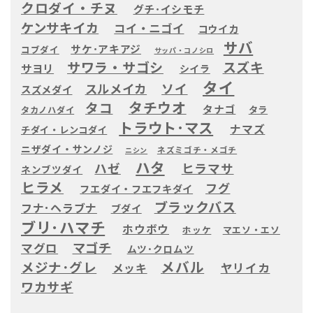
クロダイ・チヌ
グチ･イシモチ
ケンサキイカ
コイ・ニゴイ
コウイカ
サバ
サケ･アキアジ
コブダイ
サッパ・コノシロ
サワラ・サゴシ
スズキ
サヨリ
シイラ
タイ
ソイ
スルメイカ
スズメダイ
タチウオ
タコ
タナゴ
タラ
タカノハダイ
トラウト･マス
ナマズ
チダイ・レンコダイ
ニザダイ・サンノジ
ネズミゴチ・メゴチ
ニシン
ハタ
ハゼ
ヒラマサ
ネンブツダイ
ヒラメ
フグ
フエダイ・フエフキダイ
ブラックバス
フナ･ヘラブナ
ブダイ
ブリ･ハマチ
ホウボウ
ホッケ
マエソ・エソ
マゴチ
マグロ
ムツ･クロムツ
メバル
メジナ･グレ
ヤリイカ
メッキ
ワカサギ