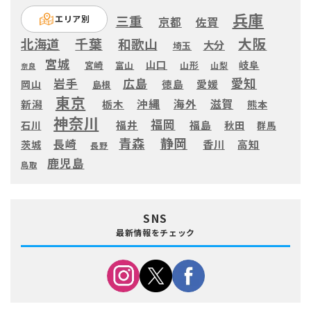
兵庫
三重
エリア別
京都
佐賀
大阪
千葉
北海道
和歌山
大分
埼玉
宮城
山口
岐阜
宮崎
富山
山形
山梨
奈良
愛知
広島
岩手
徳島
愛媛
岡山
島根
東京
滋賀
沖縄
海外
新潟
栃木
熊本
神奈川
福岡
福井
福島
秋田
石川
群馬
静岡
青森
長崎
高知
香川
茨城
長野
鹿児島
鳥取
SNS
最新情報をチェック