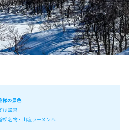
磐梯の景色
ずは設営
磐梯名物・山塩ラーメンへ