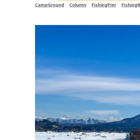
CampGround
Column
FishingPier
Fishing