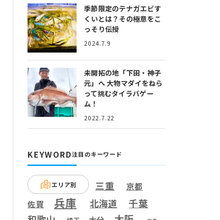
季節限定のテナガエビす
くいとは？
その極意をこ
っそり伝授
2024.7.9
未開拓の地「下田・神子
元」へ
大物マダイをねら
って挑むタイラバゲー
ム！
2022.7.22
KEYWORD
注目のキーワード
三重
エリア別
京都
兵庫
千葉
北海道
佐賀
大阪
和歌山
大分