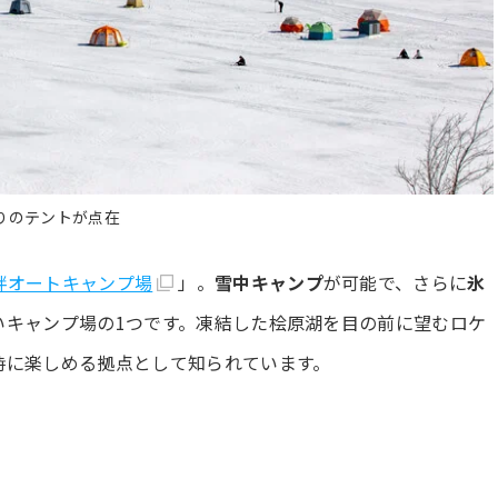
りのテントが点在
畔オートキャンプ場
」。
雪中キャンプ
が可能で、さらに
氷
いキャンプ場の1つです。凍結した桧原湖を目の前に望むロケ
時に楽しめる拠点として知られています。