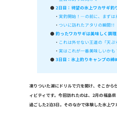
●
2日目：待望の氷上ワカサギ釣
・
実釣開始！…の前に、まずは
・
ついに訪れたアタリの瞬間!!
●
釣ったワカサギは美味しく調理
・
これは外せない王道の「天ぷ
・
実はこれが一番美味しいかも
●
3日目：氷上釣りキャンプの締
凍りついた湖にドリルで穴を開け、そこから
ィビティです。今回訪れたのは、2月の福島県
過ごした2泊3日。そのなかで体験した氷上ワ