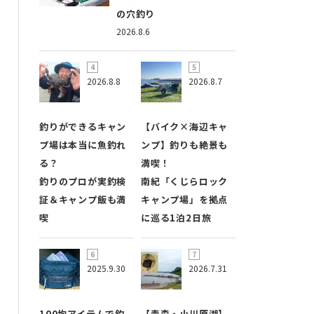
の穴釣り
2026.8.6
2026.8.8
2026.8.7
釣りができるキャン
【バイク×海辺キャ
プ場は本当に魚釣れ
ンプ】釣りも絶景も
る？
満喫！
釣りのプロが実釣検
南紀「くじらロック
証＆キャンプ飯も満
キャンプ場」を拠点
喫
に巡る1泊2日旅
2025.9.30
2026.7.31
100均アイテムで釣
【青森・小川原湖】