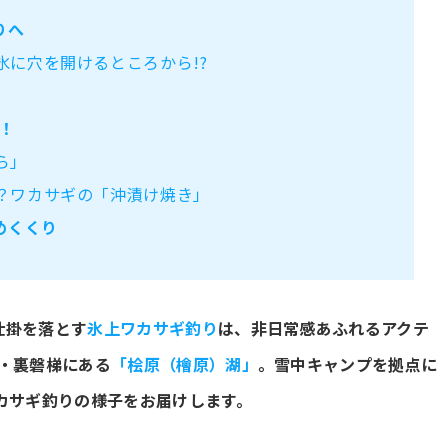
りへ
氷に穴を開けるところから!?
！
ら」
？ワカサギの「沖漬け焼き」
めくくり
仕掛を落とす
氷上ワカサギ釣り
は、非日常感あふれるアクテ
・裏磐梯にある
「桧原（檜原）湖」
。雪中キャンプを拠点に
カサギ釣りの様子をお届けします。