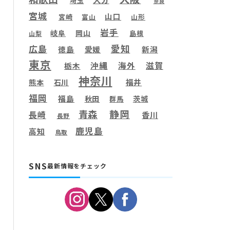
埼玉
奈良
宮城
山口
宮崎
富山
山形
岩手
岐阜
岡山
島根
山梨
愛知
広島
徳島
愛媛
新潟
東京
滋賀
沖縄
海外
栃木
神奈川
福井
熊本
石川
福岡
福島
秋田
茨城
群馬
静岡
青森
長崎
香川
長野
鹿児島
高知
鳥取
SNS
最新情報をチェック