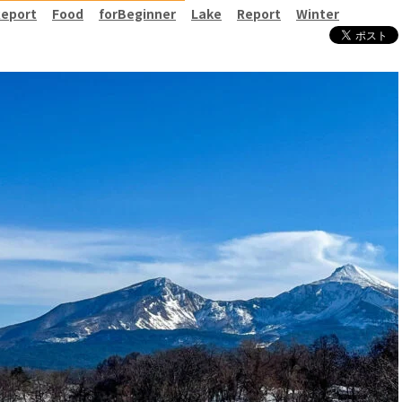
Report
Food
forBeginner
Lake
Report
Winter