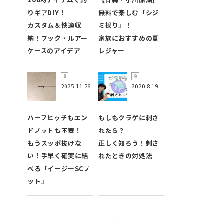
りギアDIY！
無料で楽しむ「シジ
カスタム＆快適収
ミ採り」！
納！フック・ルアー
家族におすすめの夏
ケースのアイデア
レジャー
2025.11.26
2020.8.19
ハーフヒッチもエン
もしもクラゲに刺さ
ドノットも不要！
れたら？
もうスッポ抜けな
正しく知ろう！刺さ
い！手早く確実に結
れたときの対処法
べる「イージーSCノ
ット」