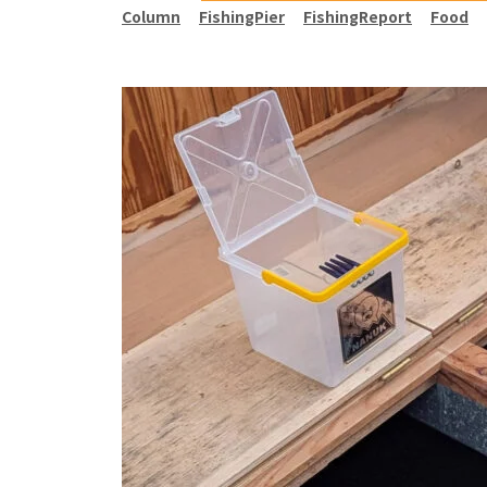
Column
FishingPier
FishingReport
Food