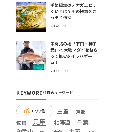
季節限定のテナガエビす
くいとは？
その極意をこ
っそり伝授
2024.7.9
未開拓の地「下田・神子
元」へ
大物マダイをねら
って挑むタイラバゲー
ム！
2022.7.22
KEYWORD
注目のキーワード
三重
エリア別
京都
兵庫
千葉
北海道
佐賀
大阪
和歌山
大分