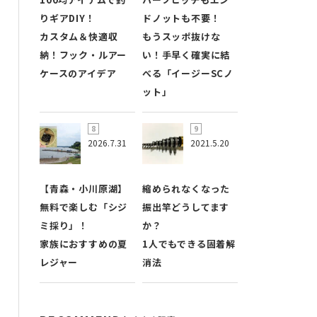
りギアDIY！
ドノットも不要！
カスタム＆快適収
もうスッポ抜けな
納！フック・ルアー
い！手早く確実に結
ケースのアイデア
べる「イージーSCノ
ット」
2026.7.31
2021.5.20
【青森・小川原湖】
縮められなくなった
無料で楽しむ「シジ
振出竿どうしてます
ミ採り」！
か？
家族におすすめの夏
1人でもできる固着解
レジャー
消法