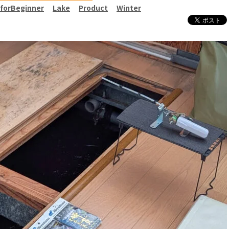
forBeginner
Lake
Product
Winter