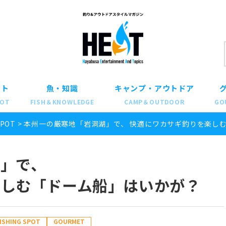
ット
魚・知識
キャンプ・アウトドア
POT
FISH＆KNOWLEDGE
CAMP＆OUTDOOR
GO
SPOT
>
本州一の厳寒地「岩洞湖」で、 快適にワカサギ釣りを楽し
」で、
楽しむ「ドーム船」はいかが？
ISHING SPOT
GOURMET