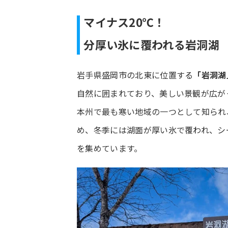
マイナス20℃！
分厚い氷に覆われる岩洞湖
岩手県盛岡市の北東に位置する
「岩洞湖
自然に囲まれており、美しい景観が広が
本州で最も寒い地域の一つとして知られ
め、冬季には湖面が厚い氷で覆われ、シ
を集めています。