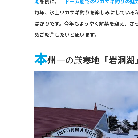
湖
を例に、
「ドーム船でのワカサギ釣りの魅
毎年、氷上ワカサギ釣りを楽しみにしている
ばかりです。今年もようやく解禁を迎え、さ
めご紹介したいと思います。
本
州
一の厳
寒地「岩洞湖