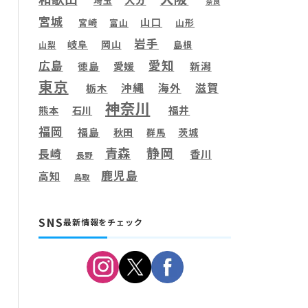
埼玉
奈良
宮城
山口
宮崎
富山
山形
岩手
岐阜
岡山
島根
山梨
愛知
広島
徳島
愛媛
新潟
東京
滋賀
沖縄
海外
栃木
神奈川
福井
熊本
石川
福岡
福島
秋田
茨城
群馬
静岡
青森
長崎
香川
長野
鹿児島
高知
鳥取
SNS
最新情報をチェック