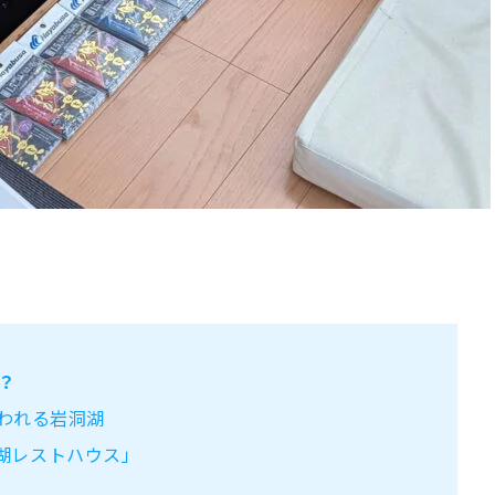
？
われる岩洞湖
湖レストハウス」