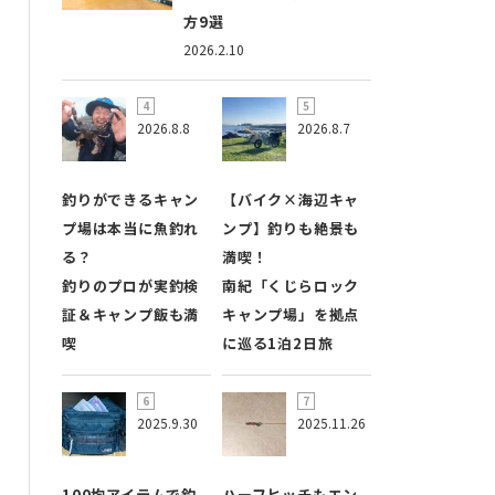
方9選
2026.2.10
2026.8.8
2026.8.7
釣りができるキャン
【バイク×海辺キャ
プ場は本当に魚釣れ
ンプ】釣りも絶景も
る？
満喫！
釣りのプロが実釣検
南紀「くじらロック
証＆キャンプ飯も満
キャンプ場」を拠点
喫
に巡る1泊2日旅
2025.9.30
2025.11.26
100均アイテムで釣
ハーフヒッチもエン