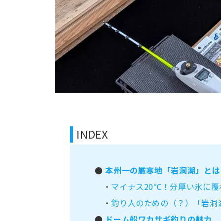
INDEX
●
本州一の厳寒地「岩洞湖」とは
・
マイナス20℃！分厚い氷に覆
・
釣り人のための（？）「岩洞
●
ドーム船ワカサギ釣りの魅力