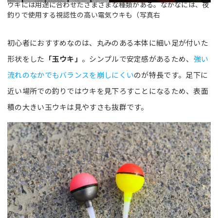
ウキには用途に合わせたさまざまな種類がある。なかなには、夜
釣りで使用する視認性の高い電気ウキも（写真右
初心者におすすめなのは、丸みのある本体に細い足が付いた
形状をした
「玉ウキ」
。シンプルで安定感があるため、
強い
流れのなかでもバランスを崩しにくい
のが特長です。足下に
近い場所での釣りではウキを見下ろすことになるため、表面
積の大きい玉ウキは見やすさも抜群です。