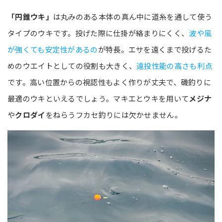
「円錐ウキ」
は丸みのある本体の真ん中に道糸を通して使う
タイプのウキです。投げた際に仕掛が絡まりにくく、
波や風
が強くても安定性があるの
が特長。エサを遠くまで投げるた
めのウエイトとしての役割も大きく、
遠投性能の高さも利点
です。高い位置からの視認性もよく作りが丈夫で、磯釣りに
最適のウキといえるでしょう。マキエとウキを用いて
メジナ
や
クロダイ
をねらうフカセ釣りには欠かせません。