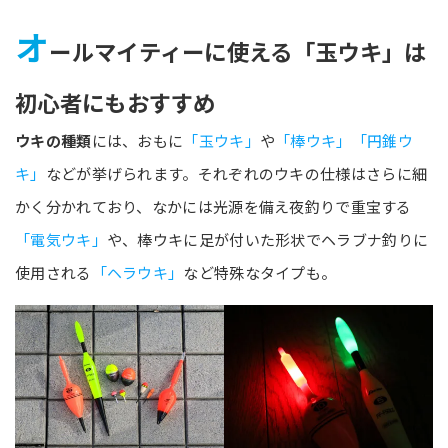
オ
ールマイティーに使える「玉ウキ」は
初心者にもおすすめ
ウキの種類
には、おもに
「玉ウキ」
や
「棒ウキ」「円錐ウ
キ」
などが挙げられます。それぞれのウキの仕様はさらに細
かく分かれており、なかには光源を備え夜釣りで重宝する
「電気ウキ」
や、棒ウキに足が付いた形状でヘラブナ釣りに
使用される
「ヘラウキ」
など特殊なタイプも。