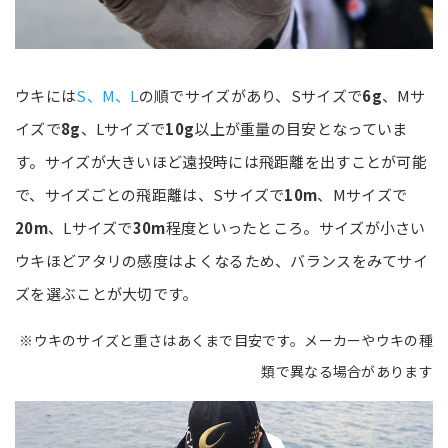
ウキには
S、M、L
の順でサイズがあり、Sサイズで
6g
、Mサ
イズで
8g
、Lサイズで
10g
以上が重量の目安となっていま
す。サイズが大きいほど遠投時には飛距離を出すことが可能
で、サイズごとの飛距離は、Sサイズで
10m
、Mサイズで
20m
、Lサイズで
30m
程度といったところ。サイズが小さい
ウキほどアタリの感度はよくなるため、バランスをみてサイ
ズを選ぶことが大切です。
※ウキのサイズと重さはあくまで目安です。メーカーやウキの種
類で異なる場合があります