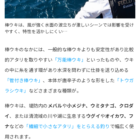
棒ウキは、風が強く水面の波立ちが激しいシーンでは影響を受け
やすく、特性を活かしにくい…
棒ウキのなかには、一般的な棒ウキよりも安定性があり比較
的アタリを取りやすい
「万能棒ウキ」
といったものや、ウキ
の中に糸を通す環があり水深を問わずに仕掛を送り込める
「管付き棒ウキ」
、本体が唐辛子のような形をした
「トウガ
ラシウキ」
などさまざまな種類が。
棒ウキは、堤防内の
メバル
や
小メジナ、ウミタナゴ、クロダ
イ
、または清流域の川や湖に生息する
ウグイ
や
オイカワ、フ
ナ
などの
「繊細で小さなアタリ」をとらえる釣り
で幅広く使
用されます。