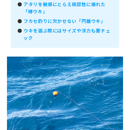
●
アタリを敏感にとらえ視認性に優れた
「棒ウキ」
●
フカセ釣りに欠かせない「円錐ウキ」
●
ウキを選ぶ際にはサイズや浮力も要チェ
ック