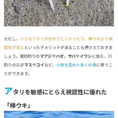
ただし、
小さなアタリが分かりにくかったり、棒ウキより視
認性が劣る
といったデメリットがあることも押さえておきま
しょう。堤防釣りの
マアジ
や
ハゼ、サバ
や
イワシ
に加え、川
釣りの
ニジマス
や
コイ
など、
小物を含めた多くの魚
に使うこ
とができます。
ア
タリを敏感にとらえ視認性に優れた
「棒ウキ」