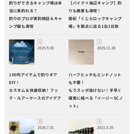
釣りができるキャンプ場は本
【バイク×海辺キャンプ】釣
当に魚釣れる？
りも絶景も満喫！
釣りのプロが実釣検証＆キャ
南紀「くじらロックキャンプ
ンプ飯も満喫
場」を拠点に巡る1泊2日旅
2025.9.30
2025.11.26
100均アイテムで釣りギア
ハーフヒッチもエンドノット
DIY！
も不要！
カスタム＆快適収納！フッ
もうスッポ抜けない！手早く
ク・ルアーケースのアイデア
確実に結べる「イージーSCノ
ット」
2026.7.31
2021.5.20